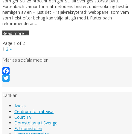
som ger SD 25 procent och gör SD till Sveriges största parti.
Furtenbach varnar för mätmetodens brister, undersökning består
nämligen av en – just det – ”självrekryterad” webbpanel som vem
som helst efter behag kan välja att gå med i. Furtenbach
rekommenderar…
Read more →
Page 1 of 2
1
2
»
Marias sociala medier
Facebook
Twitter
Länkar
Axess
Centrum för rättvisa
Court TV
Domstolarna i Sverige
EU-domstolen