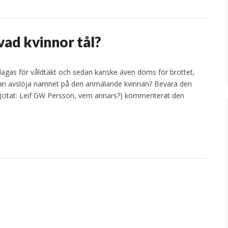
vad kvinnor tål?
lagas för våldtäkt och sedan kanske även döms för brottet,
ällan avslöja namnet på den anmälande kvinnan? Bevara den
s” (citat: Leif GW Persson, vem annars?) kommenterat den