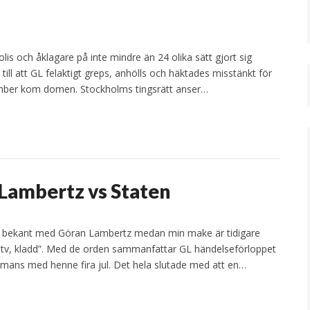
is och åklagare på inte mindre än 24 olika sätt gjort sig
e till att GL felaktigt greps, anhölls och häktades misstänkt för
cember kom domen. Stockholms tingsrätt anser…
– Lambertz vs Staten
nda bekant med Göran Lambertz medan min make är tidigare
 tv, kladd”. Med de orden sammanfattar GL händelseförloppet
mmans med henne fira jul. Det hela slutade med att en…