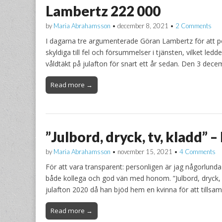
Lambertz 222 000
by
Maria Abrahamsson
•
december 8, 2021
•
2 Comments
I dagarna tre argumenterade Göran Lambertz för att pol
skyldiga till fel och försummelser i tjänsten, vilket ledd
våldtäkt på julafton för snart ett år sedan. Den 3 de
Read more →
”Julbord, dryck, tv, kladd” 
by
Maria Abrahamsson
•
november 15, 2021
•
4 Comments
För att vara transparent: personligen är jag någorlu
både kollega och god vän med honom. ”Julbord, dryck,
julafton 2020 då han bjöd hem en kvinna för att tillsa
Read more →