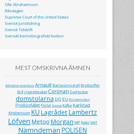
Olle Abrahamsson
Riksdagen
Supreme Court of the United States
Svensk Juristtidning
Svensk Tidskrift
Svenskt kvinnobiografiskt lexikon
MEST OMSKRIVNA ÄMNEN
Arnault
Barnpornografi
Brottsoffer
Allmänprevention
Coronan
Brå
cigarettpaket
Dadgostar
domstolarna
EU
DÖ
EU-nämnden
Karlstad
Frysboxfallet
Förtal
Kafka
Genus
KU
Lagrådet
Lambertz
Kristersson
Löfven
Morgan
Metoo
MP
Nato
NWT
Nämndemän
POLISEN