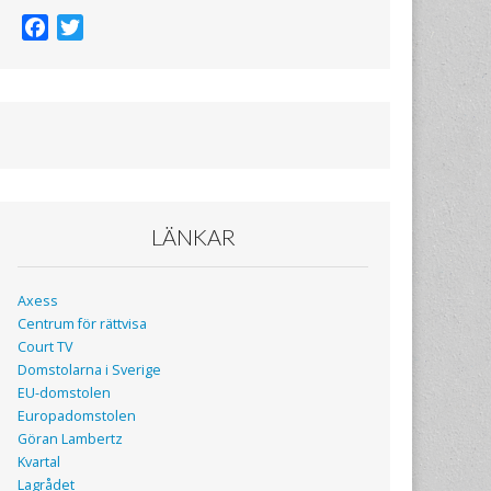
F
T
a
w
c
i
e
t
b
t
o
e
o
r
k
LÄNKAR
Axess
Centrum för rättvisa
Court TV
Domstolarna i Sverige
EU-domstolen
Europadomstolen
Göran Lambertz
Kvartal
Lagrådet