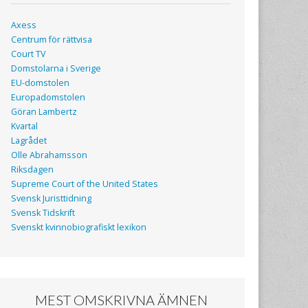
Axess
Centrum för rättvisa
Court TV
Domstolarna i Sverige
EU-domstolen
Europadomstolen
Göran Lambertz
Kvartal
Lagrådet
Olle Abrahamsson
Riksdagen
Supreme Court of the United States
Svensk Juristtidning
Svensk Tidskrift
Svenskt kvinnobiografiskt lexikon
MEST OMSKRIVNA ÄMNEN