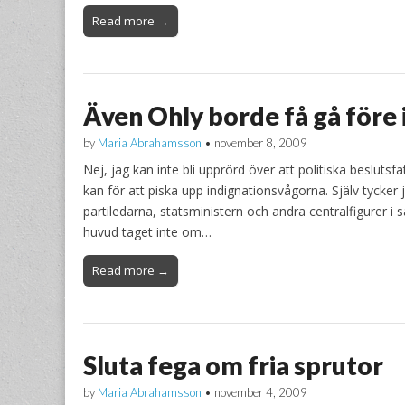
Read more →
Även Ohly borde få gå före 
by
Maria Abrahamsson
•
november 8, 2009
Nej, jag kan inte bli upprörd över att politiska besluts
kan för att piska upp indignationsvågorna. Själv tycker j
partiledarna, statsministern och andra centralfigurer i
huvud taget inte om…
Read more →
Sluta fega om fria sprutor
by
Maria Abrahamsson
•
november 4, 2009