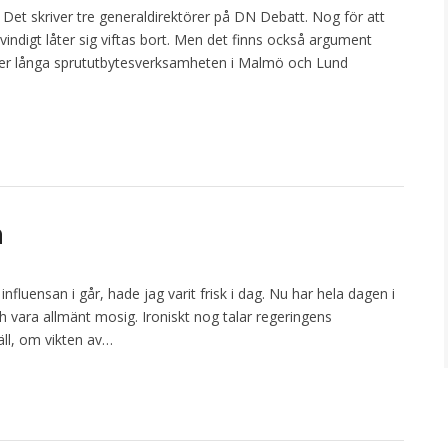
 Det skriver tre generaldirektörer på DN Debatt. Nog för att
indigt låter sig viftas bort. Men det finns också argument
nnier långa sprututbytesverksamheten i Malmö och Lund
n
nfluensan i går, hade jag varit frisk i dag. Nu har hela dagen i
och vara allmänt mosig. Ironiskt nog talar regeringens
väll, om vikten av…