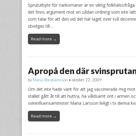
Sprututbyte för narkomaner är en viktig folkhälsofråga.
det finns argument mot en sådan ordning som inte lättv
som talar för att den vid det här laget över två dece
utvidgas till…
Read more →
Apropå den där svinspruta
by
Maria Abrahamsson
•
oktober 22, 2009
Om det inte hade varit för att jag vaccinerade mig mot i
stället gått åt till att huttra, ha våldsamt ont i armen 
svininfluensaminister Maria Larsson livligt i tv denna k
Read more →