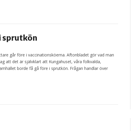
i sprutkön
fattare går före i vaccinationsköerna. Aftonbladet gör vad man
ag att det är självklart att Kungahuset, våra folkvalda,
 samhället borde få gå före i sprutkön. Frågan handlar över