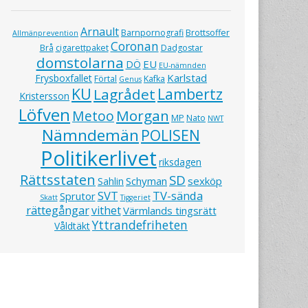
Arnault
Barnpornografi
Brottsoffer
Allmänprevention
Coronan
Brå
cigarettpaket
Dadgostar
domstolarna
EU
DÖ
EU-nämnden
Karlstad
Frysboxfallet
Förtal
Kafka
Genus
KU
Lagrådet
Lambertz
Kristersson
Löfven
Morgan
Metoo
MP
Nato
NWT
Nämndemän
POLISEN
Politikerlivet
riksdagen
Rättsstaten
SD
Schyman
sexköp
Sahlin
SVT
TV-sända
Sprutor
Skatt
Tiggeriet
rättegångar
vithet
Värmlands tingsrätt
Yttrandefriheten
Våldtäkt