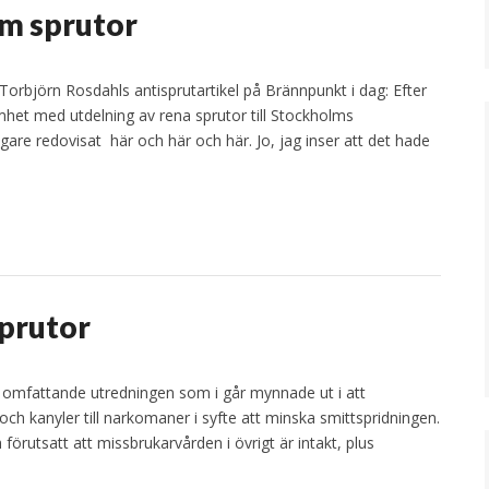
om sprutor
orbjörn Rosdahls antisprutartikel på Brännpunkt i dag: Efter
et med utdelning av rena sprutor till Stockholms
gare redovisat här och här och här. Jo, jag inser att det hade
sprutor
n omfattande utredningen som i går mynnade ut i att
ch kanyler till narkomaner i syfte att minska smittspridningen.
förutsatt att missbrukarvården i övrigt är intakt, plus