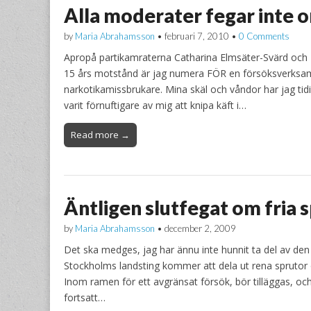
Alla moderater fegar inte 
by
Maria Abrahamsson
•
februari 7, 2010
•
0 Comments
Apropå partikamraterna Catharina Elmsäter-Svärd och T
15 års motstånd är jag numera FÖR en försöksverksamh
narkotikamissbrukare. Mina skäl och våndor har jag tidi
varit förnuftigare av mig att knipa käft i…
Read more →
Äntligen slutfegat om fria 
by
Maria Abrahamsson
•
december 2, 2009
Det ska medges, jag har ännu inte hunnit ta del av de
Stockholms landsting kommer att dela ut rena sprutor o
Inom ramen för ett avgränsat försök, bör tilläggas, och 
fortsatt…