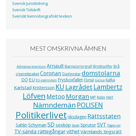
Svensk Juristtidning
Svensk Tidskrift
Svenskt kvinnobiografiskt lexikon
MEST OMSKRIVNA ÄMNEN
Arnault
Barnpornografi
Brottsoffer
Brå
Allmänprevention
domstolarna
Coronan
cigarettpaket
Dadgostar
EU
DÖ
Frysboxfallet
Förtal
Kafka
EU-nämnden
Genus
KU
Lagrådet
Lambertz
Karlstad
Kristersson
Löfven
Morgan
Metoo
MP
Nato
NWT
Nämndemän
POLISEN
Politikerlivet
Rättsstaten
riksdagen
SD
SVT
Schyman
sexköp
Sprutor
Sahlin
Skatt
Tiggeriet
TV-sända rättegångar
vithet
Värmlands tingsrätt