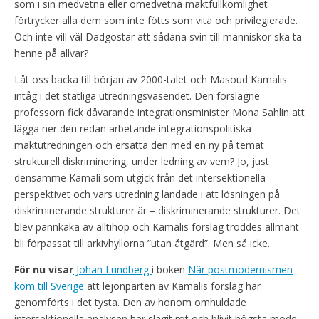
som i sin medvetna eller omedvetna maktfullkomlighet
förtrycker alla dem som inte fötts som vita och privilegierade.
Och inte vill väl Dadgostar att sådana svin till människor ska ta
henne på allvar?
Låt oss backa till början av 2000-talet och Masoud Kamalis
intåg i det statliga utredningsväsendet. Den förslagne
professorn fick dåvarande integrationsminister Mona Sahlin att
lägga ner den redan arbetande integrationspolitiska
maktutredningen och ersätta den med en ny på temat
strukturell diskriminering, under ledning av vem? Jo, just
densamme Kamali som utgick från det intersektionella
perspektivet och vars utredning landade i att lösningen på
diskriminerande strukturer är – diskriminerande strukturer. Det
blev pannkaka av alltihop och Kamalis förslag troddes allmänt
bli förpassat till arkivhyllorna ”utan åtgärd”. Men så icke.
För nu visar
Johan Lundberg
i boken
När postmodernismen
kom till Sverige
att lejonparten av Kamalis förslag har
genomförts i det tysta. Den av honom omhuldade
intersektionella analysen har slagit rot och blivit högsta mode