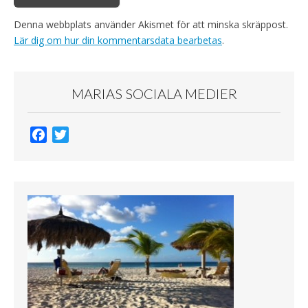
Denna webbplats använder Akismet för att minska skräppost.
Lär dig om hur din kommentarsdata bearbetas
.
MARIAS SOCIALA MEDIER
F
T
a
w
c
i
e
t
b
t
o
e
o
r
k