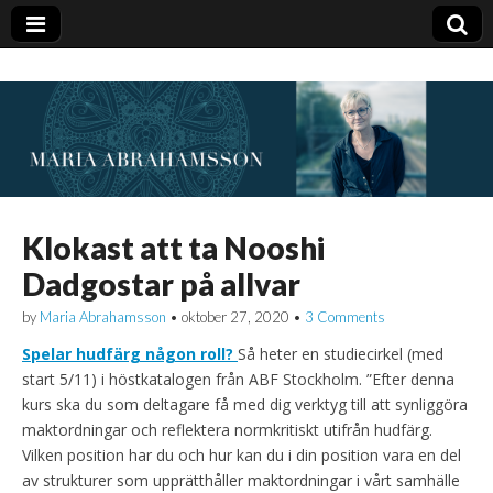
Klokast att ta Nooshi
Dadgostar på allvar
by
Maria Abrahamsson
•
oktober 27, 2020
•
3 Comments
Spelar hudfärg någon roll?
Så heter en studiecirkel (med
start 5/11) i höstkatalogen från ABF Stockholm. ”Efter denna
kurs ska du som deltagare få med dig verktyg till att synliggöra
maktordningar och reflektera normkritiskt utifrån hudfärg.
Vilken position har du och hur kan du i din position vara en del
av strukturer som upprätthåller maktordningar i vårt samhälle