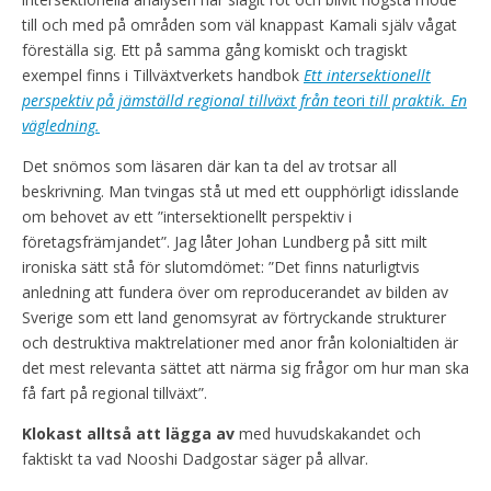
till och med på områden som väl knappast Kamali själv vågat
föreställa sig. Ett på samma gång komiskt och tragiskt
exempel finns i Tillväxtverkets handbok
Ett intersektionellt
perspektiv på jämställd regional tillväxt från te
ori
till praktik. En
vägledning.
Det snömos som läsaren där kan ta del av trotsar all
beskrivning. Man tvingas stå ut med ett oupphörligt idisslande
om behovet av ett ”intersektionellt perspektiv i
företagsfrämjandet”. Jag låter Johan Lundberg på sitt milt
ironiska sätt stå för slutomdömet: ”Det finns naturligtvis
anledning att fundera över om reproducerandet av bilden av
Sverige som ett land genomsyrat av förtryckande strukturer
och destruktiva maktrelationer med anor från kolonialtiden är
det mest relevanta sättet att närma sig frågor om hur man ska
få fart på regional tillväxt”.
Klokast alltså att lägga av
med huvudskakandet och
faktiskt ta vad Nooshi Dadgostar säger på allvar.