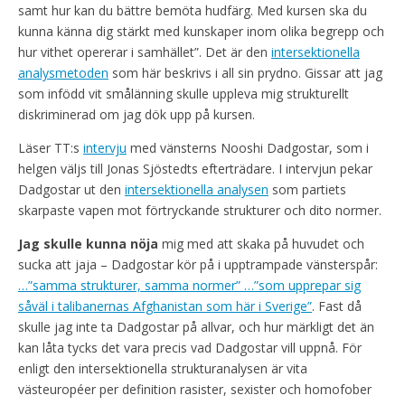
samt hur kan du bättre bemöta hudfärg. Med kursen ska du
kunna känna dig stärkt med kunskaper inom olika begrepp och
hur vithet opererar i samhället”. Det är den
intersektionella
analysmetoden
som här beskrivs i all sin prydno. Gissar att jag
som infödd vit smålänning skulle uppleva mig strukturellt
diskriminerad om jag dök upp på kursen.
Läser TT:s
intervju
med vänsterns Nooshi Dadgostar, som i
helgen väljs till Jonas Sjöstedts efterträdare. I intervjun pekar
Dadgostar ut den
intersektionella analysen
som partiets
skarpaste vapen mot förtryckande strukturer och dito normer.
Jag skulle kunna nöja
mig med att skaka på huvudet och
sucka att jaja – Dadgostar kör på i upptrampade vänsterspår:
…”samma strukturer, samma normer” …”som upprepar sig
såväl i talibanernas Afghanistan som här i Sverige”
. Fast då
skulle jag inte ta Dadgostar på allvar, och hur märkligt det än
kan låta tycks det vara precis vad Dadgostar vill uppnå. För
enligt den intersektionella strukturanalysen är vita
västeuropéer per definition rasister, sexister och homofober