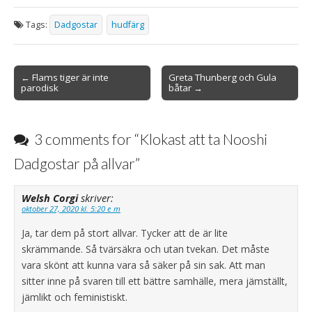
Tags:
Dadgostar
hudfärg
Post
← Flams tiger är inte
Greta Thunberg och Gula
parodisk
båtar →
navigation
3 comments for “
Klokast att ta Nooshi
Dadgostar på allvar
”
Welsh Corgi
skriver:
oktober 27, 2020 kl. 5:20 e m
Ja, tar dem på stort allvar. Tycker att de är lite
skrämmande. Så tvärsäkra och utan tvekan. Det måste
vara skönt att kunna vara så säker på sin sak. Att man
sitter inne på svaren till ett bättre samhälle, mera jämställt,
jämlikt och feministiskt.