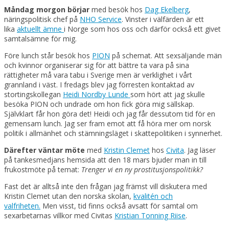
Måndag morgon börjar
med besök hos
Dag Ekelberg
,
näringspolitisk chef på
NHO Service
. Vinster i välfärden är ett
lika
aktuellt ämne
i Norge som hos oss och därför också ett givet
samtalsämne för mig.
Före lunch står besök hos
PION
på schemat. Att sexsäljande män
och kvinnor organiserar sig för att bättre ta vara på sina
rättigheter må vara tabu i Sverige men är verklighet i vårt
grannland i väst. I fredags blev jag förresten kontaktad av
stortingskollegan
Heidi Nordby Lunde
som hört att jag skulle
besöka PION och undrade om hon fick göra mig sällskap.
Självklart får hon göra det! Heidi och jag får dessutom tid för en
gemensam lunch. Jag ser fram emot att få höra mer om norsk
politik i allmänhet och stämningsläget i skattepolitiken i synnerhet.
Därefter väntar möte
med
Kristin Clemet
hos
Civita
. Jag läser
på tankesmedjans hemsida att den 18 mars bjuder man in till
frukostmöte på temat:
Trenger vi en ny prostitusjonspolitikk?
Fast det är alltså inte den frågan jag främst vill diskutera med
Kristin Clemet utan den norska skolan,
kvalitén och
valfriheten.
Men visst, tid finns också avsatt för samtal om
sexarbetarnas villkor med Civitas
Kristian Tonning Riise
.