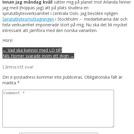
Innan jag måndag kväl
l sätter mig på planet mot Arlanda hinner
jag med (hoppas jag) att på plats studera en
sprututbytesverksamhet i centrala Oslo. Jag besökte nyligen
Sprututbytesmottagningen
i Stockholm – medarbetarna där och
hela verksamhet imponerade stort på mig. Nu ska det bli mycket
intressant att jämföra med den norska varianten.
Hörs!
Post
← Vad ska kvinnor med LO till?
navigation
Nils Horner svarade inom ett dygn →
Lämna ett svar
Din e-postadress kommer inte publiceras.
Obligatoriska fält är
märkta
*