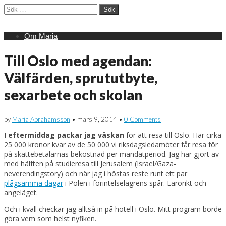
Sök
efter:
Main
Skip
Om Maria
menu
to
content
Till Oslo med agendan:
Välfärden, sprututbyte,
sexarbete och skolan
by
Maria Abrahamsson
•
mars 9, 2014
•
0 Comments
I eftermiddag packar jag väskan
för att resa till Oslo. Har cirka
25 000 kronor kvar av de 50 000 vi riksdagsledamöter får resa för
på skattebetalarnas bekostnad per mandatperiod. Jag har gjort av
med hälften på studieresa till Jerusalem (Israel/Gaza-
neverendingstory) och när jag i höstas reste runt ett par
plågsamma dagar
i Polen i förintelselägrens spår. Lärorikt och
angeläget.
Och i kväll checkar jag alltså in på hotell i Oslo. Mitt program borde
göra vem som helst nyfiken.