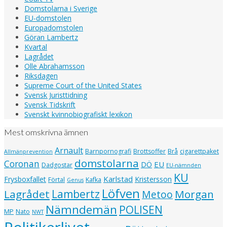
Domstolarna i Sverige
EU-domstolen
Europadomstolen
Göran Lambertz
Kvartal
Lagrådet
Olle Abrahamsson
Riksdagen
Supreme Court of the United States
Svensk Juristtidning
Svensk Tidskrift
Svenskt kvinnobiografiskt lexikon
Mest omskrivna ämnen
Arnault
Barnpornografi
Brottsoffer
Brå
cigarettpaket
Allmänprevention
domstolarna
Coronan
EU
DÖ
Dadgostar
EU-nämnden
KU
Karlstad
Frysboxfallet
Kristersson
Förtal
Kafka
Genus
Löfven
Lagrådet
Lambertz
Morgan
Metoo
Nämndemän
POLISEN
MP
Nato
NWT