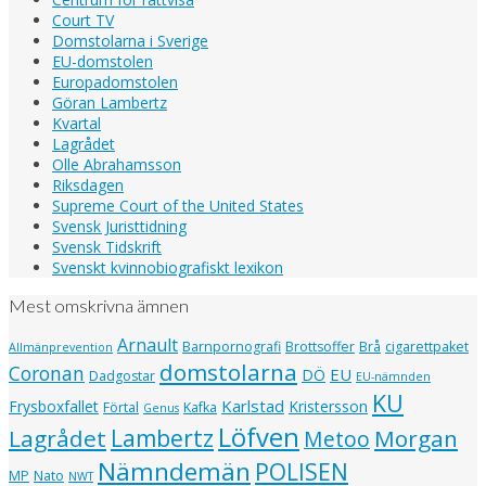
Court TV
Domstolarna i Sverige
EU-domstolen
Europadomstolen
Göran Lambertz
Kvartal
Lagrådet
Olle Abrahamsson
Riksdagen
Supreme Court of the United States
Svensk Juristtidning
Svensk Tidskrift
Svenskt kvinnobiografiskt lexikon
Mest omskrivna ämnen
Arnault
Barnpornografi
Brottsoffer
Brå
cigarettpaket
Allmänprevention
domstolarna
Coronan
EU
DÖ
Dadgostar
EU-nämnden
KU
Karlstad
Frysboxfallet
Kristersson
Förtal
Kafka
Genus
Löfven
Lagrådet
Lambertz
Morgan
Metoo
Nämndemän
POLISEN
MP
Nato
NWT