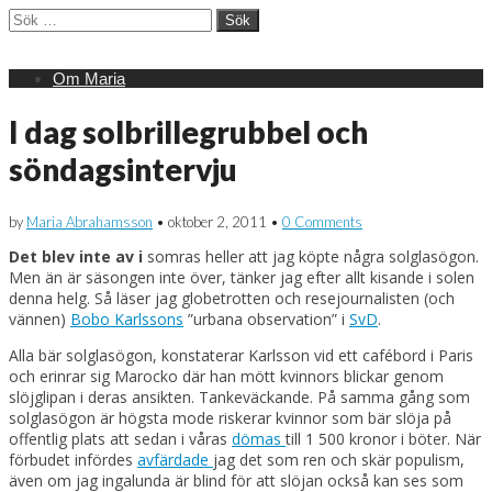
Sök
efter:
Main
Skip
Om Maria
menu
to
content
I dag solbrillegrubbel och
söndagsintervju
by
Maria Abrahamsson
•
oktober 2, 2011
•
0 Comments
Det blev inte av i
somras heller att jag köpte några solglasögon.
Men än är säsongen inte över, tänker jag efter allt kisande i solen
denna helg. Så läser jag globetrotten och resejournalisten (och
vännen)
Bobo Karlssons
”urbana observation” i
SvD
.
Alla bär solglasögon, konstaterar Karlsson vid ett cafébord i Paris
och erinrar sig Marocko där han mött kvinnors blickar genom
slöjglipan i deras ansikten. Tankeväckande. På samma gång som
solglasögon är högsta mode riskerar kvinnor som bär slöja på
offentlig plats att sedan i våras
dömas
till 1 500 kronor i böter. När
förbudet infördes
avfärdade
jag det som ren och skär populism,
även om jag ingalunda är blind för att slöjan också kan ses som