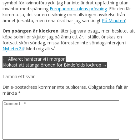
symbol för kvinnoförtryck. Jag har inte ändrat uppfattning utan
inväntar med spänning
Europadomstolens prövning
. För den lär
komma. Ja, det var en utvikning men alls ingen avvikelse från
ämnet (ursäkta, men i ena örat har jag samtidigt
På Minuten
).
Om poängen är klockren
låter jag vara osagt, men beslutet att
köpa solbrillor skjuter jag på ännu ett år. I stället önskas en
fortsatt skön söndag, missa förresten inte söndagsintervjun i
Nyheter24
! Med mig alltså.
Post
← Allvaret hanterar vi i morgon
navigation
Klokast att stänga öronen för Bindefelds lockrop →
Lämna ett svar
Din e-postadress kommer inte publiceras.
Obligatoriska fält är
märkta
*