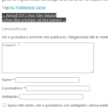
Tags:
KU
Politikerlivet
Samer
Post
← Apropå SVT:s Nya Tider-debacel
navigation
Löfven låter prestigen gå före barnen? →
Lämna ett svar
Din e-postadress kommer inte publiceras.
Obligatoriska fält är mär
Namn
*
E-postadress
*
Webbplats
Spara mitt namn, min e-postadress och webbplats i denna webblä