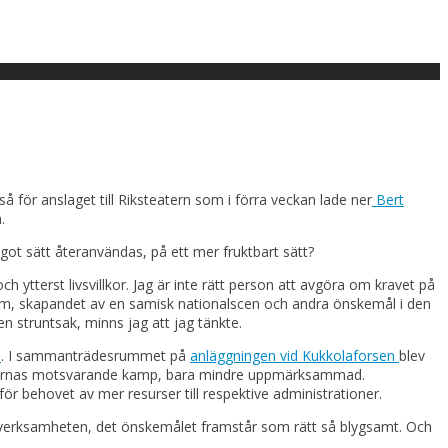
så för anslaget till Riksteatern som i förra veckan lade ner
Bert
.
got sätt återanvändas, på ett mer fruktbart sätt?
 ytterst livsvillkor. Jag är inte rätt person att avgöra om kravet på
trum, skapandet av en samisk nationalscen och andra önskemål i den
 struntsak, minns jag att jag tänkte.
a
. I sammanträdesrummet på
anläggningen vid Kukkolaforsen
blev
om samernas motsvarande kamp, bara mindre uppmärksammad.
 behovet av mer resurser till respektive administrationer.
erksamheten, det önskemålet framstår som rätt så blygsamt. Och