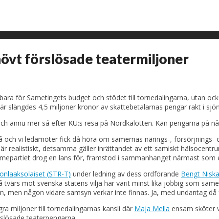
övt förslösade teatermiljoner
e bara för Sametingets budget och stödet till tornedalingarna, utan ock
r slängdes 4,5 miljoner kronor av skattebetalarnas pengar rakt i sjön
 och ännu mer så efter KU:s resa på Nordkalotten. Kan pengarna på nå
eå och vi ledamöter fick då höra om samernas närings-, försörjnings- och
 är realistiskt, detsamma gäller inrättandet av ett samiskt hälsocen
amepartiet drog en lans för, framstod i sammanhanget närmast som en
onlaaksolaiset (STR-T)
under ledning av dess ordförande
Bengt Nisk
eli på tvärs mot svenska statens vilja har varit minst lika jobbig s
 men någon vidare samsyn verkar inte finnas. Ja, med undantag då för
a miljoner till tornedalingarnas kansli där
Maja Mella
ensam sköter v
rslösade teaterpengarna.