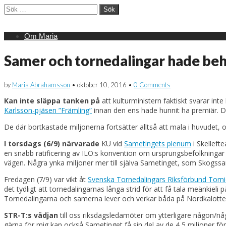
Sök
efter:
Main
Skip
Om Maria
menu
to
content
Samer och tornedalingar hade beh
by
Maria Abrahamsson
•
oktober 10, 2016
•
0 Comments
Kan inte släppa tanken på
att kulturministern faktiskt svarar int
Karlsson-pjäsen ”Främling”
innan den ens hade hunnit ha premiär. Dä
De där bortkastade miljonerna fortsätter alltså att mala i huvudet,
I torsdags (6/9) närvarade
KU vid
Sametingets plenum
i Skelleft
en snabb ratificering av ILO:s konvention om ursprungsbefolkningar
vägen. Några ynka miljoner mer till själva Sametinget, som Skogss
Fredagen (7/9) var vikt åt
Svenska Tornedalingars Riksförbund Torni
det tydligt att tornedalingarnas långa strid för att få tala meänki
Tornedalingarna och samerna lever och verkar båda på Nordkalotten,
STR-T:s vädjan
till oss riksdagsledamöter om ytterligare någon/någr
gärna för mig kan också Sametinget få sin del av de 4,5 miljoner fö