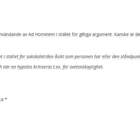
nvändande av Ad Hominem i stället för giltiga argument. Kanske är det s
i stället för sakskälet/den åsikt som personen har eller den ståndpunk
 när en hypotes kritiseras t.ex. för ovetenskaplighet.
kta
*