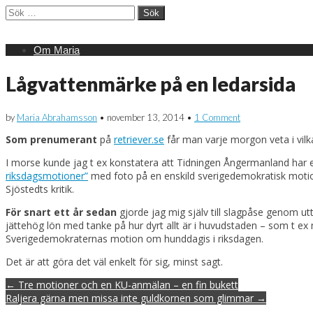
Sök
efter:
Main
Skip
Om Maria
menu
to
content
Lågvattenmärke på en ledarsida
by
Maria Abrahamsson
•
november 13, 2014
•
1 Comment
Som prenumerant
på
retriever.se
får man varje morgon veta i vil
I morse kunde jag t ex konstatera att Tidningen Ångermanland ha
riksdagsmotioner”
med foto på en enskild sverigedemokratisk motio
Sjöstedts kritik.
För snart ett år sedan
gjorde jag mig själv till slagpåse genom ut
jättehög lön med tanke på hur dyrt allt är i huvudstaden – som t e
Sverigedemokraternas motion om hunddagis i riksdagen.
Det är att göra det väl enkelt för sig, minst sagt.
Post
← Tre motioner och en KU-anmälan – en fin bukett
navigation
Raljera gärna men missa inte guldkornen som glimmar →