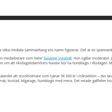
ka olika mediala sammanhang ens namn figurerar. Det är en spännand
r en medarbetare som heter
Susanne Sjöstedt
. Hon ogillar moderater. J
n om att riksdagsledamöters hundar bör ha hunddagis i riksdagen. Me
talandet att stockholmare som tjänar 36 000 kr i månadslön – dvs lärare
x mat, bostad, bilgarage, hunddagis med mera. Det retade gallfeber h