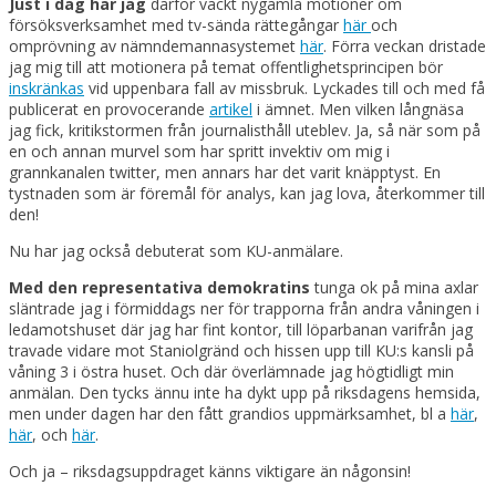
Just i dag har jag
därför väckt nygamla motioner om
försöksverksamhet med tv-sända rättegångar
här
och
omprövning av nämndemannasystemet
här
. Förra veckan dristade
jag mig till att motionera på temat offentlighetsprincipen bör
inskränkas
vid uppenbara fall av missbruk. Lyckades till och med få
publicerat en provocerande
artikel
i ämnet. Men vilken långnäsa
jag fick, kritikstormen från journalisthåll uteblev. Ja, så när som på
en och annan murvel som har spritt invektiv om mig i
grannkanalen twitter, men annars har det varit knäpptyst. En
tystnaden som är föremål för analys, kan jag lova, återkommer till
den!
Nu har jag också debuterat som KU-anmälare.
Med den representativa demokratins
tunga ok på mina axlar
släntrade jag i förmiddags ner för trapporna från andra våningen i
ledamotshuset där jag har fint kontor, till löparbanan varifrån jag
travade vidare mot Staniolgränd och hissen upp till KU:s kansli på
våning 3 i östra huset. Och där överlämnade jag högtidligt min
anmälan. Den tycks ännu inte ha dykt upp på riksdagens hemsida,
men under dagen har den fått grandios uppmärksamhet, bl a
här
,
här
, och
här
.
Och ja – riksdagsuppdraget känns viktigare än någonsin!