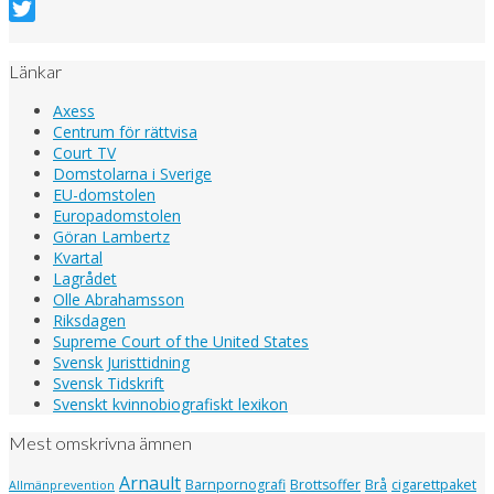
Facebook
Twitter
Länkar
Axess
Centrum för rättvisa
Court TV
Domstolarna i Sverige
EU-domstolen
Europadomstolen
Göran Lambertz
Kvartal
Lagrådet
Olle Abrahamsson
Riksdagen
Supreme Court of the United States
Svensk Juristtidning
Svensk Tidskrift
Svenskt kvinnobiografiskt lexikon
Mest omskrivna ämnen
Arnault
Barnpornografi
Brottsoffer
Brå
cigarettpaket
Allmänprevention