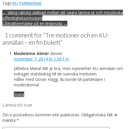
Tags:
KU
Politikerlivet
Post
← Viktig rättslig skillnad mellan att vägra lämna ut och missbruka
navigation
offentlighetsprincipen
Lågvattenmärke på en ledarsida →
1 comment for “
Tre motioner och en KU-
anmälan – en fin bukett
”
Madeleine Almér
skriver:
november 7, 2014 kl. 1:59 f m
Jättebra Maria! Allt är bra, men isynnerhet KU-anmälan om
indraget statsbidrag till de svenska instituten.
Håller med Göran Hägg, du borde bli partiledare i
moderaterna!
Svara
Lämna ett svar
Din e-postadress kommer inte publiceras.
Obligatoriska fält är
märkta
*