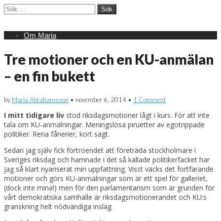
Sök
efter:
Main
Skip
Om Maria
menu
to
content
Tre motioner och en KU-anmälan
– en fin bukett
by
Maria Abrahamsson
•
november 6, 2014
•
1 Comment
I mitt tidigare liv
stod riksdagsmotioner lågt i kurs. För att inte
tala om KU-anmälningar. Meningslösa piruetter av egotrippade
politiker. Rena fånerier, kort sagt.
Sedan jag själv fick förtroendet att företräda stockholmare i
Sveriges riksdag och hamnade i det så kallade politikerfacket har
jag så klart nyanserat min uppfattning. Visst väcks det fortfarande
motioner och görs KU-anmälningar som är ett spel för galleriet,
(dock inte mina!) men för den parlamentarism som är grunden för
vårt demokratiska samhälle är riksdagsmotionerandet och KU:s
granskning helt nödvändiga inslag