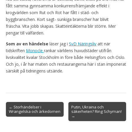
fått samma gynnsamma konkurrensfrämjande effekt i
krogvärlden som Rut och Rot har fått i städ- och
byggbranschen. Kort sagt- sunkiga branscher har blivit
fräscha. Vita jobb skapas. Skatteintäkterna blir större. Mer
pengar till välfärden.
Som av en händelse
läser jag i
SvD Näringsliv
att när
tidskriften
Monocle
rankar världens huvudstäder utifrån
livskvalitet kvalar Stockholm in före både Helsingfors och Oslo.
Och jo, i år har maten och restaurangerna här i stan imponerat
särskilt på tidningens utsände.
Post
← Storhändelser i
Putin, Ukraina och
Wrangelska och ärkedomen
säkerheten? Ring Schyman!
navigation
→