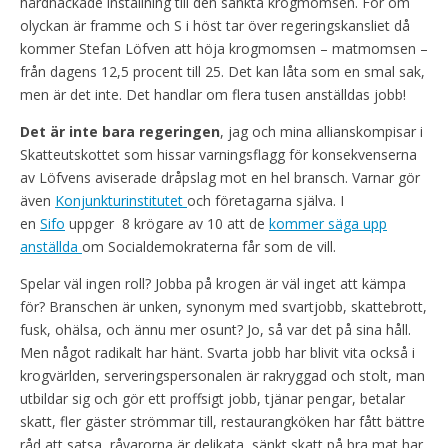
hårdnackade inställning till den sänkta krogmomsen. För om
olyckan är framme och S i höst tar över regeringskansliet då
kommer Stefan Löfven att höja krogmomsen – matmomsen –
från dagens 12,5 procent till 25. Det kan låta som en smal sak,
men är det inte. Det handlar om flera tusen anställdas jobb!
Det är inte bara regeringen
, jag och mina allianskompisar i
Skatteutskottet som hissar varningsflagg för konsekvenserna
av Löfvens aviserade dråpslag mot en hel bransch. Varnar gör
även
Konjunkturinstitutet
och företagarna själva. I
en
Sifo
uppger 8 krögare av 10 att de
kommer säga upp
anställda
om Socialdemokraterna får som de vill.
Spelar väl ingen roll? Jobba på krogen är väl inget att kämpa
för? Branschen är unken, synonym med svartjobb, skattebrott,
fusk, ohälsa, och ännu mer osunt? Jo, så var det på sina håll.
Men något radikalt har hänt. Svarta jobb har blivit vita också i
krogvärlden, serveringspersonalen är rakryggad och stolt, man
utbildar sig och gör ett proffsigt jobb, tjänar pengar, betalar
skatt, fler gäster strömmar till, restaurangköken har fått bättre
råd att satsa, råvarorna är delikata, sänkt skatt på bra mat har