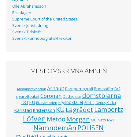
Olle Abrahamsson
Riksdagen
Supreme Court of the United States
Svensk Juristtidning
Svensk Tidskrift
Svenskt kvinnobiografiskt lexikon
MEST OMSKRIVNA ÄMNEN
Arnault
Barnpornografi
Brottsoffer
Brå
Allmänprevention
domstolarna
Coronan
cigarettpaket
Dadgostar
EU
DÖ
Frysboxfallet
Förtal
Kafka
EU-nämnden
Genus
KU
Lagrådet
Lambertz
Karlstad
Kristersson
Löfven
Morgan
Metoo
MP
Nato
NWT
Nämndemän
POLISEN