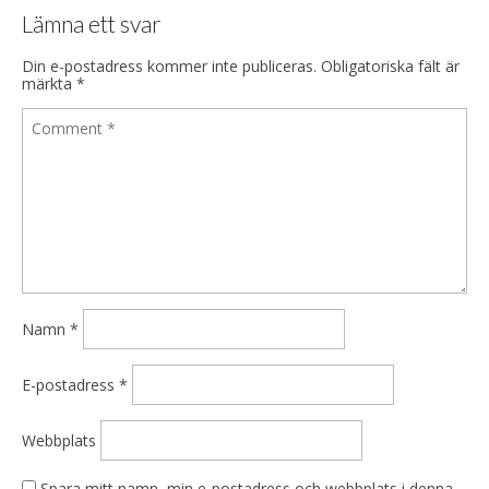
Lämna ett svar
Din e-postadress kommer inte publiceras.
Obligatoriska fält är
märkta
*
Namn
*
E-postadress
*
Webbplats
Spara mitt namn, min e-postadress och webbplats i denna