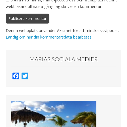
webbläsare till nästa gång jag skriver en kommentar.
Denna webbplats använder Akismet för att minska skräppost.
Lär dig om hur din kommentarsdata bearbetas
.
MARIAS SOCIALA MEDIER
F
T
a
w
c
i
e
t
b
t
o
e
o
r
k