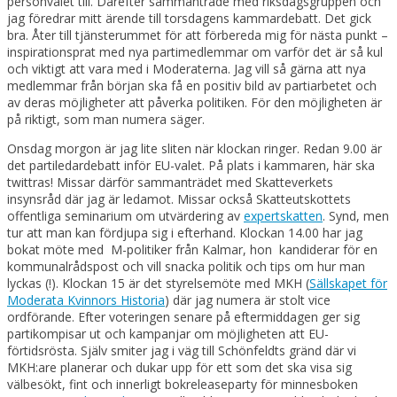
personvalet till. Därefter sammanträde med riksdagsgruppen och
jag föredrar mitt ärende till torsdagens kammardebatt. Det gick
bra. Åter till tjänsterummet för att förbereda mig för nästa punkt –
inspirationsprat med nya partimedlemmar om varför det är så kul
och viktigt att vara med i Moderaterna. Jag vill så gärna att nya
medlemmar från början ska få en positiv bild av partiarbetet och
av deras möjligheter att påverka politiken. För den möjligheten är
på riktigt, som man numera säger.
Onsdag morgon är jag lite sliten när klockan ringer. Redan 9.00 är
det partiledardebatt inför EU-valet. På plats i kammaren, här ska
twittras! Missar därför sammanträdet med Skatteverkets
insynsråd där jag är ledamot. Missar också Skatteutskottets
offentliga seminarium om utvärdering av
expertskatten
. Synd, men
tur att man kan fördjupa sig i efterhand. Klockan 14.00 har jag
bokat möte med M-politiker från Kalmar, hon kandiderar för en
kommunalrådspost och vill snacka politik och tips om hur man
lyckas (!). Klockan 15 är det styrelsemöte med MKH (
Sällskapet för
Moderata Kvinnors Historia
) där jag numera är stolt vice
ordförande. Efter voteringen senare på eftermiddagen ger sig
partikompisar ut och kampanjar om möjligheten att EU-
förtidsrösta. Själv smiter jag i väg till Schönfeldts gränd där vi
MKH:are planerar och dukar upp för ett som det ska visa sig
välbesökt, fint och innerligt bokreleaseparty för minnesboken