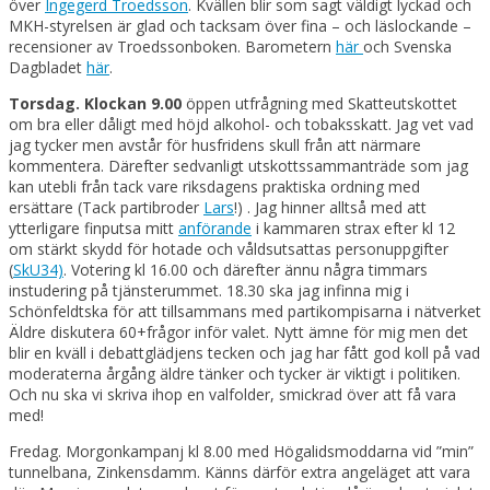
över
Ingegerd Troedsson
. Kvällen blir som sagt väldigt lyckad och
MKH-styrelsen är glad och tacksam över fina – och läslockande –
recensioner av Troedssonboken. Barometern
här
och Svenska
Dagbladet
här
.
Torsdag. Klockan 9.00
öppen utfrågning med Skatteutskottet
om bra eller dåligt med höjd alkohol- och tobaksskatt. Jag vet vad
jag tycker men avstår för husfridens skull från att närmare
kommentera. Därefter sedvanligt utskottssammanträde som jag
kan utebli från tack vare riksdagens praktiska ordning med
ersättare (Tack partibroder
Lars
!) . Jag hinner alltså med att
ytterligare finputsa mitt
anförande
i kammaren strax efter kl 12
om stärkt skydd för hotade och våldsutsattas personuppgifter
(
SkU34)
. Votering kl 16.00 och därefter ännu några timmars
instudering på tjänsterummet. 18.30 ska jag infinna mig i
Schönfeldtska för att tillsammans med partikompisarna i nätverket
Äldre diskutera 60+frågor inför valet. Nytt ämne för mig men det
blir en kväll i debattglädjens tecken och jag har fått god koll på vad
moderaterna årgång äldre tänker och tycker är viktigt i politiken.
Och nu ska vi skriva ihop en valfolder, smickrad över att få vara
med!
Fredag. Morgonkampanj kl 8.00 med Högalidsmoddarna vid ”min”
tunnelbana, Zinkensdamm. Känns därför extra angeläget att vara