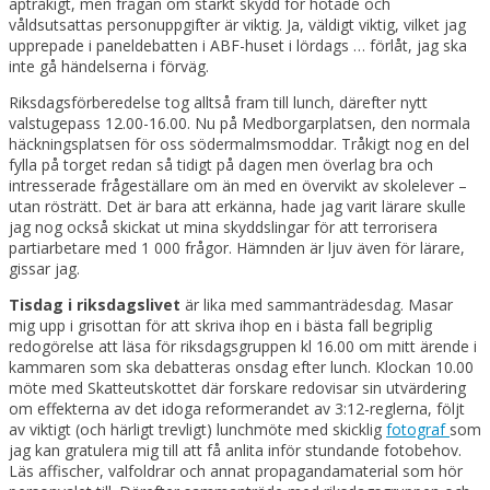
aptråkigt, men frågan om stärkt skydd för hotade och
våldsutsattas personuppgifter är viktig. Ja, väldigt viktig, vilket jag
upprepade i paneldebatten i ABF-huset i lördags … förlåt, jag ska
inte gå händelserna i förväg.
Riksdagsförberedelse tog alltså fram till lunch, därefter nytt
valstugepass 12.00-16.00. Nu på Medborgarplatsen, den normala
häckningsplatsen för oss södermalmsmoddar. Tråkigt nog en del
fylla på torget redan så tidigt på dagen men överlag bra och
intresserade frågeställare om än med en övervikt av skolelever –
utan rösträtt. Det är bara att erkänna, hade jag varit lärare skulle
jag nog också skickat ut mina skyddslingar för att terrorisera
partiarbetare med 1 000 frågor. Hämnden är ljuv även för lärare,
gissar jag.
Tisdag i riksdagslivet
är lika med sammanträdesdag. Masar
mig upp i grisottan för att skriva ihop en i bästa fall begriplig
redogörelse att läsa för riksdagsgruppen kl 16.00 om mitt ärende i
kammaren som ska debatteras onsdag efter lunch. Klockan 10.00
möte med Skatteutskottet där forskare redovisar sin utvärdering
om effekterna av det idoga reformerandet av 3:12-reglerna, följt
av viktigt (och härligt trevligt) lunchmöte med skicklig
fotograf
som
jag kan gratulera mig till att få anlita inför stundande fotobehov.
Läs affischer, valfoldrar och annat propagandamaterial som hör