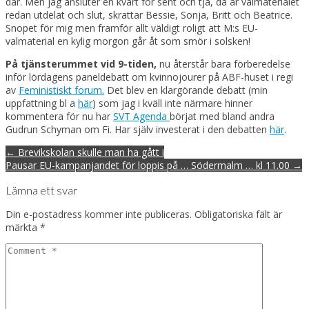
där. Men jag ansluter en kvart för sent och tja, då är valmaterialet
redan utdelat och slut, skrattar Bessie, Sonja, Britt och Beatrice.
Snopet för mig men framför allt väldigt roligt att M:s EU-
valmaterial en kylig morgon går åt som smör i solsken!
På tjänsterummet vid 9-tiden,
nu återstår bara förberedelse
inför lördagens paneldebatt om kvinnojourer på ABF-huset i regi
av
Feministiskt forum.
Det blev en klargörande debatt (min
uppfattning bl a
här
) som jag i kväll inte närmare hinner
kommentera för nu har
SVT Agenda
börjat med bland andra
Gudrun Schyman om Fi. Har själv investerat i den debatten
här
.
Post
← Brevikskolan skulle man ha gått i
navigation
Pausar EU-kampanjandet för loppis på … Södermalm … kl 11.00 →
Lämna ett svar
Din e-postadress kommer inte publiceras.
Obligatoriska fält är
märkta
*