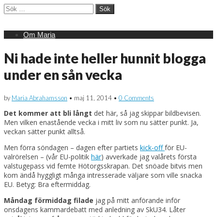
Sök
efter:
Main
Skip
Om Maria
menu
to
content
Ni hade inte heller hunnit blogga
under en sån vecka
by
Maria Abrahamsson
•
maj 11, 2014
•
0 Comments
Det kommer att bli långt
det här, så jag skippar bildbevisen.
Men vilken enastående vecka i mitt liv som nu sätter punkt. Ja,
veckan sätter punkt alltså.
Men förra söndagen – dagen efter partiets
kick-off
för EU-
valrörelsen – (vår EU-politik
här
) avverkade jag valårets första
valstugepass vid femte Hötorgsskrapan. Det snöade bitvis men
kom ändå hyggligt många intresserade väljare som ville snacka
EU. Betyg: Bra eftermiddag.
Måndag förmiddag filade
jag på mitt anförande inför
onsdagens kammardebatt med anledning av SkU34. Låter