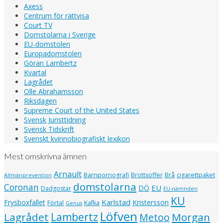
Axess
Centrum för rättvisa
Court TV
Domstolarna i Sverige
EU-domstolen
Europadomstolen
Göran Lambertz
Kvartal
Lagrådet
Olle Abrahamsson
Riksdagen
Supreme Court of the United States
Svensk Juristtidning
Svensk Tidskrift
Svenskt kvinnobiografiskt lexikon
Mest omskrivna ämnen
Arnault
Barnpornografi
Brottsoffer
Brå
cigarettpaket
Allmänprevention
domstolarna
Coronan
EU
DÖ
Dadgostar
EU-nämnden
KU
Karlstad
Frysboxfallet
Kristersson
Förtal
Kafka
Genus
Löfven
Lagrådet
Lambertz
Morgan
Metoo