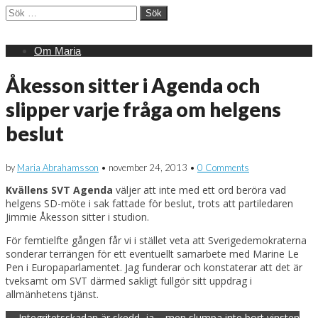
Sök
efter:
Main
Skip
Om Maria
menu
to
content
Åkesson sitter i Agenda och
slipper varje fråga om helgens
beslut
by
Maria Abrahamsson
•
november 24, 2013
•
0 Comments
Kvällens SVT Agenda
väljer att inte med ett ord beröra vad
helgens SD-möte i sak fattade för beslut, trots att partiledaren
Jimmie Åkesson sitter i studion.
För femtielfte gången får vi i stället veta att Sverigedemokraterna
sonderar terrängen för ett eventuellt samarbete med Marine Le
Pen i Europaparlamentet. Jag funderar och konstaterar att det är
tveksamt om SVT därmed sakligt fullgör sitt uppdrag i
allmänhetens tjänst.
Post
← Integritetsskadan är skedd, ja – men slumpa inte bort vinsten