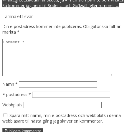
navigation
Så kommer jag hem till Söder … och Go’kväll fyller rummet →
Lämna ett svar
Din e-postadress kommer inte publiceras.
Obligatoriska fält är
märkta
*
Namn
*
E-postadress
*
Webbplats
Spara mitt namn, min e-postadress och webbplats i denna
webbläsare till nästa gång jag skriver en kommentar.