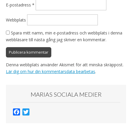
E-postadress
*
Webbplats
Spara mitt namn, min e-postadress och webbplats i denna
webbläsare till nästa gång jag skriver en kommentar.
Denna webbplats använder Akismet för att minska skräppost.
Lär dig om hur din kommentarsdata bearbetas
.
MARIAS SOCIALA MEDIER
F
T
a
w
c
i