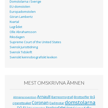
Domstolarna i Sverige
EU-domstolen
Europadomstolen
Göran Lambertz
Kvartal
Lagrådet
Olle Abrahamsson
Riksdagen
Supreme Court of the United States
Svensk Juristtidning
Svensk Tidskrift
Svenskt kvinnobiografiskt lexikon
MEST OMSKRIVNA ÄMNEN
Arnault
Barnpornografi
Brottsoffer
Brå
Allmänprevention
domstolarna
Coronan
cigarettpaket
Dadgostar
EU
DÖ
Frysboxfallet
Förtal
Kafka
EU-nämnden
Genus