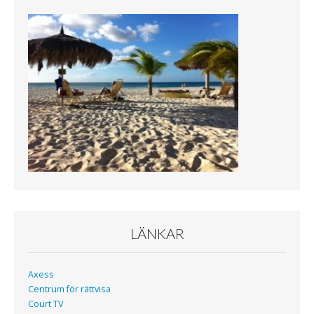
e
t
b
t
o
e
o
r
k
LÄNKAR
Axess
Centrum för rättvisa
Court TV