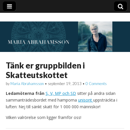
Tänk er gruppbilden i
Skatteutskottet
by
Maria Abrahamsson
•
september 19, 2013
•
0 Comments
Ledamöterna från
S, V, MP och SD
sitter på andra sidan
sammanträdesbordet med hamporna
unisont
uppsträckta i
luften: Nej till sänkt skatt för 1 000 000 människor!
Vilken valrörelse som ligger framför oss!