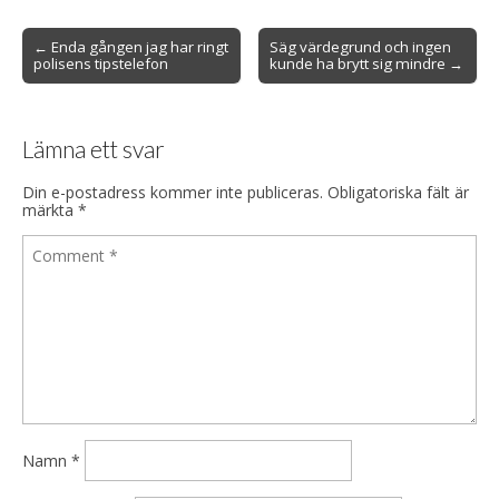
Post
← Enda gången jag har ringt
Säg värdegrund och ingen
polisens tipstelefon
kunde ha brytt sig mindre →
navigation
Lämna ett svar
Din e-postadress kommer inte publiceras.
Obligatoriska fält är
märkta
*
Namn
*