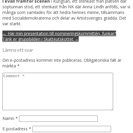
I kväll framför scenen
i Kungsan, ett stenkast från platsen där
soptunnan stod, ett stenkast från NK där Anna Lindh anfölls, var vi
många som samlades för att hedra hennes minne, tillsammans
med Socialdemokraterna och delar av Artistsveriges grädda. Det
var starkt.
Post
← Här min presentation till nomineringskommittén, funkar?
navigation
Tänk er gruppbilden i Skatteutskottet →
Lämna ett svar
Din e-postadress kommer inte publiceras.
Obligatoriska fält är
märkta
*
Namn
*
E-postadress
*