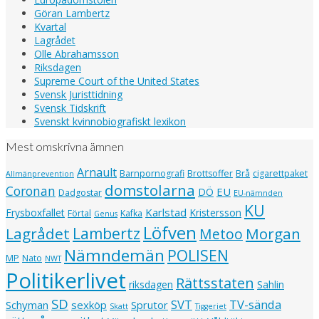
Göran Lambertz
Kvartal
Lagrådet
Olle Abrahamsson
Riksdagen
Supreme Court of the United States
Svensk Juristtidning
Svensk Tidskrift
Svenskt kvinnobiografiskt lexikon
Mest omskrivna ämnen
Arnault
Barnpornografi
Brottsoffer
Brå
cigarettpaket
Allmänprevention
domstolarna
Coronan
EU
DÖ
Dadgostar
EU-nämnden
KU
Karlstad
Frysboxfallet
Kristersson
Förtal
Kafka
Genus
Löfven
Lagrådet
Lambertz
Morgan
Metoo
Nämndemän
POLISEN
MP
Nato
NWT
Politikerlivet
Rättsstaten
riksdagen
Sahlin
SD
SVT
TV-sända
Schyman
sexköp
Sprutor
Skatt
Tiggeriet