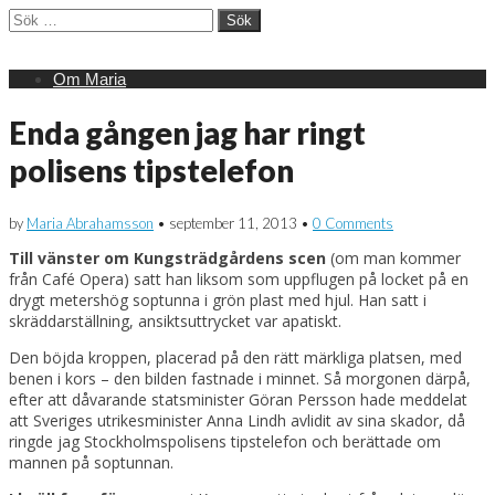
Sök
efter:
Main
Skip
Om Maria
menu
to
content
Enda gången jag har ringt
polisens tipstelefon
by
Maria Abrahamsson
•
september 11, 2013
•
0 Comments
Till vänster om Kungsträdgårdens scen
(om man kommer
från Café Opera) satt han liksom som uppflugen på locket på en
drygt metershög soptunna i grön plast med hjul. Han satt i
skräddarställning, ansiktsuttrycket var apatiskt.
Den böjda kroppen, placerad på den rätt märkliga platsen, med
benen i kors – den bilden fastnade i minnet. Så morgonen därpå,
efter att dåvarande statsminister Göran Persson hade meddelat
att Sveriges utrikesminister Anna Lindh avlidit av sina skador, då
ringde jag Stockholmspolisens tipstelefon och berättade om
mannen på soptunnan.