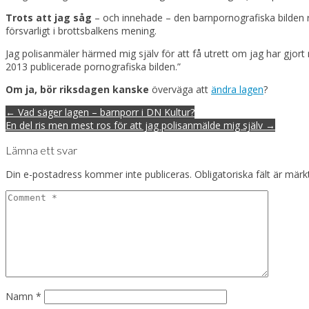
Trots att jag såg
– och innehade – den barnpornografiska bilden re
försvarligt i brottsbalkens mening.
Jag polisanmäler härmed mig själv för att få utrett om jag har gjort
2013 publicerade pornografiska bilden.”
Om ja, bör riksdagen kanske
överväga att
ändra lagen
?
Post
← Vad säger lagen – barnporr i DN Kultur?
navigation
En del ris men mest ros för att jag polisanmälde mig själv →
Lämna ett svar
Din e-postadress kommer inte publiceras.
Obligatoriska fält är mär
Namn
*