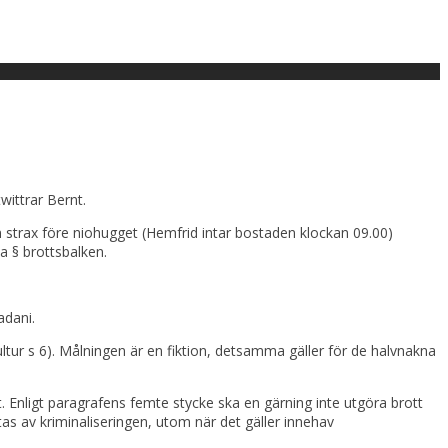
wittrar Bernt.
on strax före niohugget (Hemfrid intar bostaden klockan 09.00)
 a § brottsbalken.
adani.
tur s 6). Målningen är en fiktion, detsamma gäller för de halvnakna
. Enligt paragrafens femte stycke ska en gärning inte utgöra brott
s av kriminaliseringen, utom när det gäller innehav