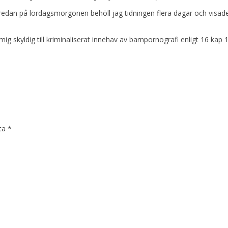
dan på lördagsmorgonen behöll jag tidningen flera dagar och visade/s
 mig skyldig till kriminaliserat innehav av barnpornografi enligt 16 k
kta
*