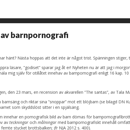
v av barnpornografi
r hänt? Nästa hoppas att det inte är något trist. Spänningen stiger, t
appra läsare, ”godiset” sparar jag åt er! Nyheten nu är att jag i morg
äla mig själv för otillåtet innehav av barnpornografi enligt 16 kap. 10
gen, den 23 mars, en recension av akvarellen ”The santas”, av Tala M
arnsäng och riktar sina ”snoppar” mot ett blöjbarn (se bilagd DN Kul
arnet som skyddslöst sitter i en spjälsäng.
om innehar en pornografisk bild av barn dömas för barnpornografibrott
av av
teckningar
och
målningar
med barnpornografiskt innehåll omfatta
 femte stycket brottsbalken; jfr NJA 2012 s. 400).