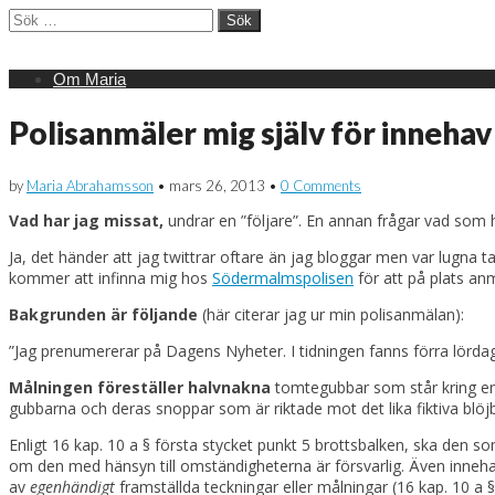
Sök
efter:
Main
Skip
Om Maria
menu
to
content
Polisanmäler mig själv för inneha
by
Maria Abrahamsson
•
mars 26, 2013
•
0 Comments
Vad har jag missat,
undrar en ”följare”. En annan frågar vad som ha
Ja, det händer att jag twittrar oftare än jag bloggar men var lugna t
kommer att infinna mig hos
Södermalmspolisen
för att på plats anm
Bakgrunden är följande
(här citerar jag ur min polisanmälan):
”Jag prenumererar på Dagens Nyheter. I tidningen fanns förra lörda
Målningen föreställer halvnakna
tomtegubbar som står kring en b
gubbarna och deras snoppar som är riktade mot det lika fiktiva blöjb
Enligt 16 kap. 10 a § första stycket punkt 5 brottsbalken, ska den s
om den med hänsyn till omständigheterna är försvarlig. Även inneh
av
egenhändigt
framställda teckningar eller målningar (16 kap. 10 a §