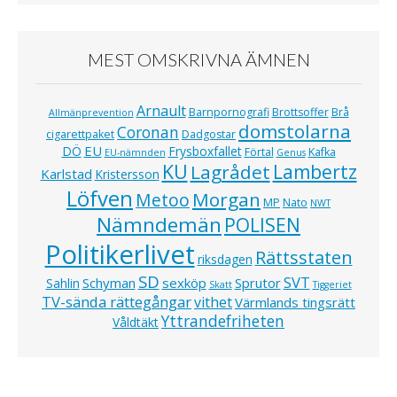
MEST OMSKRIVNA ÄMNEN
Arnault
Barnpornografi
Brottsoffer
Brå
Allmänprevention
domstolarna
Coronan
cigarettpaket
Dadgostar
EU
DÖ
Frysboxfallet
Förtal
Kafka
EU-nämnden
Genus
KU
Lagrådet
Lambertz
Karlstad
Kristersson
Löfven
Morgan
Metoo
MP
Nato
NWT
Nämndemän
POLISEN
Politikerlivet
Rättsstaten
riksdagen
SD
SVT
Schyman
sexköp
Sprutor
Sahlin
Skatt
Tiggeriet
TV-sända rättegångar
vithet
Värmlands tingsrätt
Yttrandefriheten
Våldtäkt