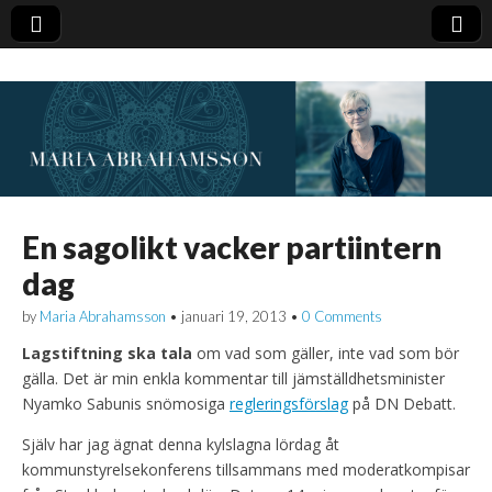
En sagolikt vacker partiintern
dag
by
Maria Abrahamsson
•
januari 19, 2013
•
0 Comments
Lagstiftning ska tala
om vad som gäller, inte vad som bör
gälla. Det är min enkla kommentar till jämställdhetsminister
Nyamko Sabunis snömosiga
regleringsförslag
på DN Debatt.
Själv har jag ägnat denna kylslagna lördag åt
kommunstyrelsekonferens tillsammans med moderatkompisar