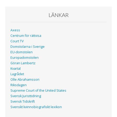
o
r
k
LÄNKAR
Axess
Centrum för rättvisa
Court TV
Domstolarna i Sverige
EU-domstolen
Europadomstolen
Göran Lambertz
Kvartal
Lagrådet
Olle Abrahamsson
Riksdagen
Supreme Court of the United States
Svensk Juristtidning
Svensk Tidskrift
Svenskt kvinnobiografiskt lexikon