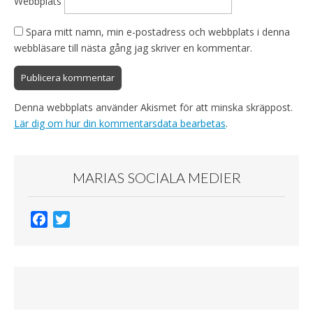
Webbplats
Spara mitt namn, min e-postadress och webbplats i denna
webbläsare till nästa gång jag skriver en kommentar.
Denna webbplats använder Akismet för att minska skräppost.
Lär dig om hur din kommentarsdata bearbetas
.
MARIAS SOCIALA MEDIER
F
T
a
w
c
i
e
t
b
t
o
e