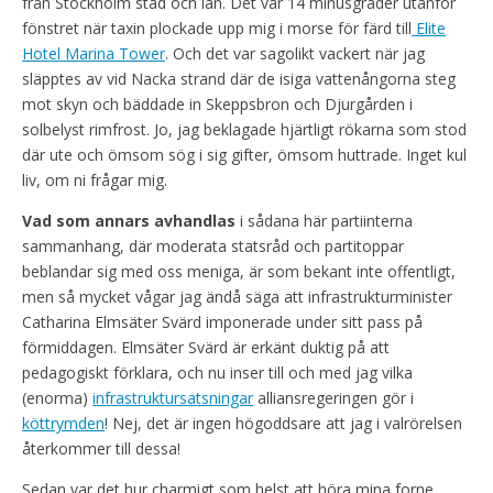
från Stockholm stad och län. Det var 14 minusgrader utanför
fönstret när taxin plockade upp mig i morse för färd till
Elite
Hotel Marina Tower
. Och det var sagolikt vackert när jag
släpptes av vid Nacka strand där de isiga vattenångorna steg
mot skyn och bäddade in Skeppsbron och Djurgården i
solbelyst rimfrost. Jo, jag beklagade hjärtligt rökarna som stod
där ute och ömsom sög i sig gifter, ömsom huttrade. Inget kul
liv, om ni frågar mig.
Vad som annars avhandlas
i sådana här partiinterna
sammanhang, där moderata statsråd och partitoppar
beblandar sig med oss meniga, är som bekant inte offentligt,
men så mycket vågar jag ändå säga att infrastrukturminister
Catharina Elmsäter Svärd imponerade under sitt pass på
förmiddagen. Elmsäter Svärd är erkänt duktig på att
pedagogiskt förklara, och nu inser till och med jag vilka
(enorma)
infrastruktursatsningar
alliansregeringen gör i
köttrymden
! Nej, det är ingen högoddsare att jag i valrörelsen
återkommer till dessa!
Sedan var det hur charmigt som helst att höra mina forne