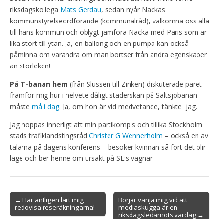
riksdagskollega
Mats Gerdau
, sedan nyår Nackas
kommunstyrelseordförande (kommunalråd), välkomna oss alla
till hans kommun och oblygt jämföra Nacka med Paris som är
lika stort till ytan. Ja, en ballong och en pumpa kan också
påminna om varandra om man bortser från andra egenskaper
än storleken!
På T-banan hem
(från Slussen till Zinken) diskuterade paret
framför mig hur i helvete dåligt städerskan på Saltsjöbanan
måste
må i dag
. Ja, om hon är vid medvetande, tänkte jag.
Jag hoppas innerligt att min partikompis och tillika Stockholm
stads trafiklandstingsråd
Christer G Wennerholm
– också en av
talarna på dagens konferens – besöker kvinnan så fort det blir
läge och ber henne om ursäkt på SL:s vägnar.
Post
← Har äntligen lärt mig
Börjar vänja mig vid att
redovisa reseräkningarna!
mediaskugga är en
navigation
riksdagsledamots vardag →