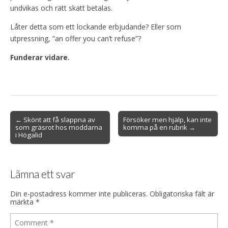
undvikas och rätt skatt betalas.
Låter detta som ett lockande erbjudande? Eller som
utpressning, ”an offer you can’t refuse”?
Funderar vidare.
Post
← Skönt att få slappna av
Försöker men hjälp, kan inte
som gräsrot hos moddarna
komma på en rubrik →
navigation
i Högalid
Lämna ett svar
Din e-postadress kommer inte publiceras.
Obligatoriska fält är
märkta
*