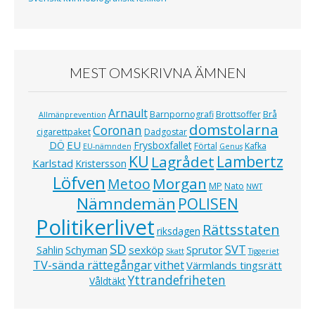
MEST OMSKRIVNA ÄMNEN
Arnault
Barnpornografi
Brottsoffer
Brå
Allmänprevention
domstolarna
Coronan
cigarettpaket
Dadgostar
EU
DÖ
Frysboxfallet
Förtal
Kafka
EU-nämnden
Genus
KU
Lagrådet
Lambertz
Karlstad
Kristersson
Löfven
Morgan
Metoo
MP
Nato
NWT
Nämndemän
POLISEN
Politikerlivet
Rättsstaten
riksdagen
SD
SVT
Schyman
sexköp
Sprutor
Sahlin
Skatt
Tiggeriet
TV-sända rättegångar
vithet
Värmlands tingsrätt
Yttrandefriheten
Våldtäkt