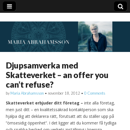
Djupsamverka med
Skatteverket – an offer you
can’t refuse?
by
Maria Abrahamsson
•
november 18, 2012
•
0 Comments
Skatteverket erbjuder ditt företag –
inte alla företag,
men just ditt – en kvalitetssäkrad kontaktperson som ska
hjälpa dig att deklarera rätt, förutsatt att du ställer upp på
”ömsesidig öppenhet”. I det ligger att du kommer få tydliga
och snabba besked om verkets inställning i knepiga