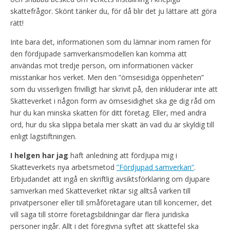
skattefrågor. Skönt tänker du, för då blir det ju lättare att göra
rätt!
Inte bara det, informationen som du lämnar inom ramen för
den fördjupade samverkansmodellen kan komma att
användas mot tredje person, om informationen väcker
misstankar hos verket. Men den ”ömsesidiga öppenheten”
som du visserligen frivilligt har skrivit på, den inkluderar inte att
Skatteverket i någon form av ömsesidighet ska ge dig råd om
hur du kan minska skatten för ditt företag. Eller, med andra
ord, hur du ska slippa betala mer skatt än vad du är skyldig till
enligt lagstiftningen.
I helgen har jag
haft anledning att fördjupa mig i
Skatteverkets nya arbetsmetod
”Fördjupad samverkan”
.
Erbjudandet att ingå en skriftlig avsiktsförklaring om djupare
samverkan med Skatteverket riktar sig alltså varken till
privatpersoner eller till småföretagare utan till koncerner, det
vill säga till större företagsbildningar där flera juridiska
personer ingår. Allt i det föregivna syftet att skattefel ska