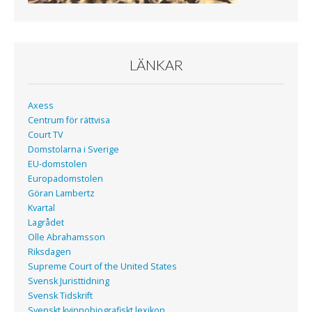
LÄNKAR
Axess
Centrum för rättvisa
Court TV
Domstolarna i Sverige
EU-domstolen
Europadomstolen
Göran Lambertz
Kvartal
Lagrådet
Olle Abrahamsson
Riksdagen
Supreme Court of the United States
Svensk Juristtidning
Svensk Tidskrift
Svenskt kvinnobiografiskt lexikon