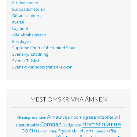
EU-domstolen
Europadomstolen
Göran Lambertz
Kvartal
Lagrådet
Olle Abrahamsson
Riksdagen
Supreme Court of the United States
Svensk Juristtidning
Svensk Tidskrift
Svenskt kvinnobiografiskt lexikon
MEST OMSKRIVNA ÄMNEN
Arnault
Barnpornografi
Brottsoffer
Brå
Allmänprevention
domstolarna
Coronan
cigarettpaket
Dadgostar
EU
DÖ
Frysboxfallet
Förtal
Kafka
EU-nämnden
Genus