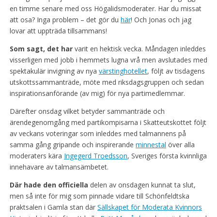
en timme senare med oss Högalidsmoderater. Har du missat
att osa? Inga problem – det gör du
här
! Och Jonas och jag
lovar att uppträda tillsammans!
Som sagt, det har
varit en hektisk vecka. Måndagen inleddes
visserligen med jobb i hemmets lugna vrå men avslutades med
spektakulär invigning av nya
värstinghotellet
, följt av tisdagens
utskottssammanträde, möte med riksdagsgruppen och sedan
inspirationsanförande (av mig) för nya partimedlemmar.
Därefter onsdag vilket betyder sammanträde och
ärendegenomgång med partikompisarna i Skatteutskottet följt
av veckans voteringar som inleddes med talmannens på
samma gång gripande och inspirerande
minnestal
över alla
moderaters kära
Ingegerd Troedsson
, Sveriges första kvinnliga
innehavare av talmansämbetet.
Där hade den officiella
delen av onsdagen kunnat ta slut,
men så inte för mig som pinnade vidare till Schönfeldtska
praktsalen i Gamla stan där
Sällskapet för Moderata Kvinnors