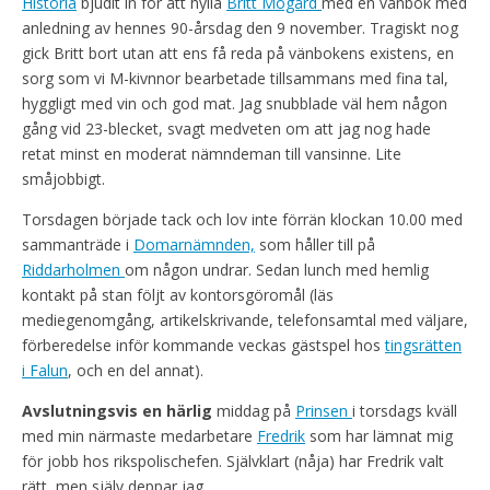
Historia
bjudit in för att hylla
Britt Mogård
med en vänbok med
anledning av hennes 90-årsdag den 9 november. Tragiskt nog
gick Britt bort utan att ens få reda på vänbokens existens, en
sorg som vi M-kivnnor bearbetade tillsammans med fina tal,
hyggligt med vin och god mat. Jag snubblade väl hem någon
gång vid 23-blecket, svagt medveten om att jag nog hade
retat minst en moderat nämndeman till vansinne. Lite
småjobbigt.
Torsdagen började tack och lov inte förrän klockan 10.00 med
sammanträde i
Domarnämnden,
som håller till på
Riddarholmen
om någon undrar. Sedan lunch med hemlig
kontakt på stan följt av kontorsgöromål (läs
mediegenomgång, artikelskrivande, telefonsamtal med väljare,
förberedelse inför kommande veckas gästspel hos
tingsrätten
i Falun
, och en del annat).
Avslutningsvis en härlig
middag på
Prinsen
i torsdags kväll
med min närmaste medarbetare
Fredrik
som har lämnat mig
för jobb hos rikspolischefen. Självklart (nåja) har Fredrik valt
rätt, men själv deppar jag.