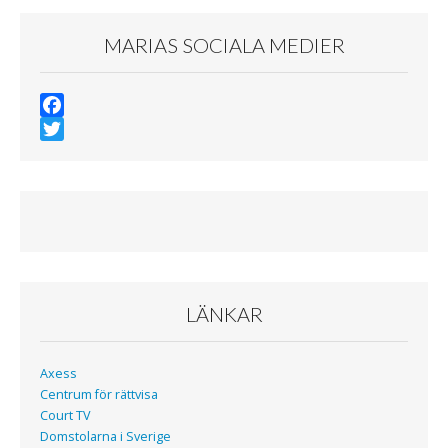
MARIAS SOCIALA MEDIER
F
a
T
c
w
e
i
b
t
o
t
o
e
k
r
LÄNKAR
Axess
Centrum för rättvisa
Court TV
Domstolarna i Sverige