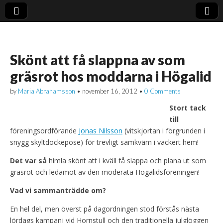
Skönt att få slappna av som
gräsrot hos moddarna i Högalid
by
Maria Abrahamsson
•
november 16, 2012
•
0 Comments
Stort tack
till
föreningsordförande
Jonas Nilsson
(vitskjortan i förgrunden i
snygg skyltdockepose) för trevligt samkväm i vackert hem!
Det var så
himla skönt att i kväll få slappa och plana ut som
gräsrot och ledamot av den moderata Högalidsföreningen!
Vad vi sammanträdde om?
En hel del, men överst på dagordningen stod förstås nästa
lördags kampanj vid Hornstull och den traditionella julglöggen