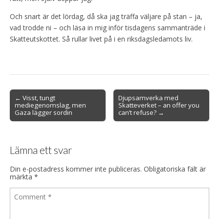
Och snart är det lördag, då ska jag träffa väljare på stan – ja,
vad trodde ni – och läsa in mig inför tisdagens sammanträde i
Skatteutskottet. Så rullar livet på i en riksdagsledamots liv.
Post
← Visst, tungt
Djupsamverka med
mediegenomslag, men
Skatteverket – an offer you
navigation
Gaza lägger sordin
can’t refuse? →
Lämna ett svar
Din e-postadress kommer inte publiceras.
Obligatoriska fält är
märkta
*