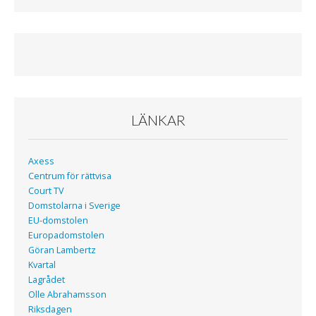
a
w
c
i
e
t
b
t
o
e
o
r
k
LÄNKAR
Axess
Centrum för rättvisa
Court TV
Domstolarna i Sverige
EU-domstolen
Europadomstolen
Göran Lambertz
Kvartal
Lagrådet
Olle Abrahamsson
Riksdagen