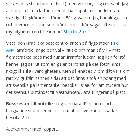
serverades strax före midnatt) men vem bryr sig om sånt. Jag
är bara så himla lättad över att ha släppts in i landet utan
svettiga långkörare till förhör. För gissa om jag har pluggat in
och memorerat vad som bör och inte bör sägas till israeliska
myndigheter om till exempel
Ship to Gaza
.
Visst, den israeliska passkontrollanten på flygplatsen i
Tel
Aviv
jämförde länge och väl – nitiskt om man så vill – mitt
framsträckta pass med nunan framför luckan. Jag kan förstå
henne, jag ser ut som en galen terrorist på det fotot. (Inte
riktigt lika illa i verkligheten). Men så enades vi om (låt vara om
rätt kyligt från hennes sida) att det finns ändå en poäng med
att svenska parlamentariker besöker Israel för att studera hur
det svenska biståndet till Västbanken/Gaza fungerar på plats.
Bussresan till hotellet
tog sen bara 45 minuter och i
bloggande stund ser det ut som att vi i veckan också får
besöka Gaza.
Återkommer med rapport.