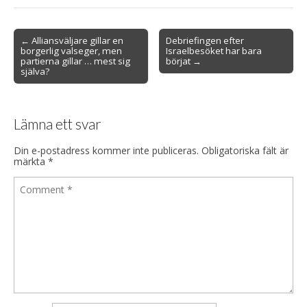
Post
← Alliansväljare gillar en
Debriefingen efter
borgerlig valseger, men
Israelbesöket har bara
navigation
partierna gillar … mest sig
börjat →
själva?
Lämna ett svar
Din e-postadress kommer inte publiceras.
Obligatoriska fält är
märkta
*