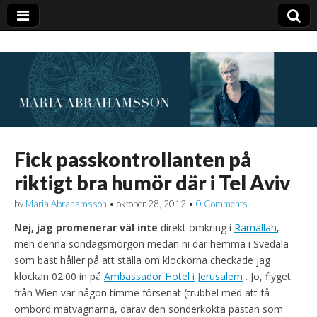
Fick passkontrollanten på
riktigt bra humör där i Tel Aviv
by
Maria Abrahamsson
•
oktober 28, 2012
•
0 Comments
Nej, jag promenerar väl inte
direkt omkring i
Ramallah
,
men denna söndagsmorgon medan ni där hemma i Svedala
som bäst håller på att ställa om klockorna checkade jag
klockan 02.00 in på
Ambassador Hotel i Jerusalem
. Jo, flyget
från Wien var någon timme försenat (trubbel med att få
ombord matvagnarna, därav den sönderkokta pastan som