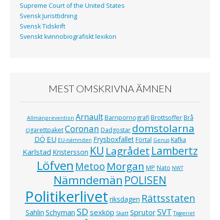
Supreme Court of the United States
Svensk Juristtidning
Svensk Tidskrift
Svenskt kvinnobiografiskt lexikon
MEST OMSKRIVNA ÄMNEN
Arnault
Barnpornografi
Brottsoffer
Brå
Allmänprevention
domstolarna
Coronan
cigarettpaket
Dadgostar
EU
DÖ
Frysboxfallet
Förtal
Kafka
EU-nämnden
Genus
KU
Lagrådet
Lambertz
Karlstad
Kristersson
Löfven
Morgan
Metoo
MP
Nato
NWT
Nämndemän
POLISEN
Politikerlivet
Rättsstaten
riksdagen
SD
SVT
Schyman
sexköp
Sprutor
Sahlin
Skatt
Tiggeriet