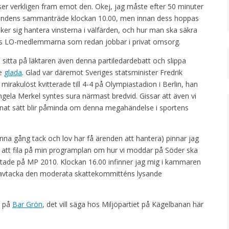
ser verkligen fram emot den. Okej, jag måste efter 50 minuter
nämndens sammanträde klockan 10.00, men innan dess hoppas
nker sig hantera vinsterna i välfärden, och hur man ska säkra
ls LO-medlemmarna som redan jobbar i privat omsorg.
sitta på läktaren även denna partiledardebatt och slippa
te
glada
. Glad var däremot Sveriges statsminister Fredrik
 mirakulöst kvitterade till 4-4 på Olympiastadion i Berlin, han
ngela Merkel syntes sura närmast bredvid. Gissar att även vi
annat sätt blir påminda om denna megahändelse i sportens
gång tack och lov har få ärenden att hantera) pinnar jag
r att fila på min programplan om hur vi moddar på Söder ska
östade på MP 2010. Klockan 16.00 infinner jag mig i kammaren
ter avtacka den moderata skattekommitténs lysande
p på
Bar Grön
, det vill säga hos Miljöpartiet på Kägelbanan här