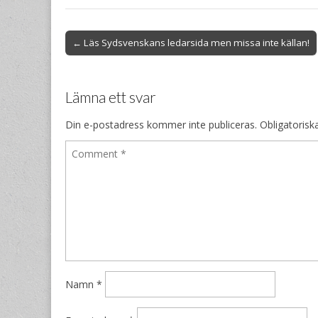
Post
← Läs Sydsvenskans ledarsida men missa inte källan!
navigation
Lämna ett svar
Din e-postadress kommer inte publiceras.
Obligatorisk
Namn
*