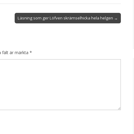
Läsning som ger Löfven skrämselhicka hela helgen →
a fält är märkta
*