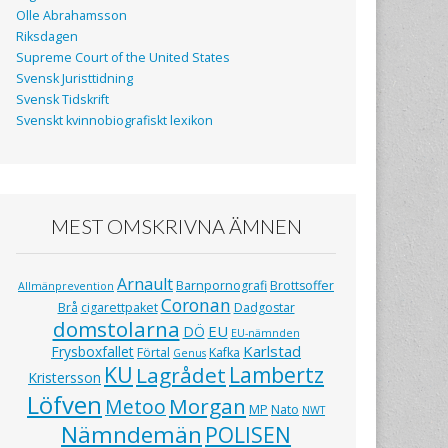
Olle Abrahamsson
Riksdagen
Supreme Court of the United States
Svensk Juristtidning
Svensk Tidskrift
Svenskt kvinnobiografiskt lexikon
MEST OMSKRIVNA ÄMNEN
Arnault
Barnpornografi
Brottsoffer
Allmänprevention
Coronan
Brå
cigarettpaket
Dadgostar
domstolarna
EU
DÖ
EU-nämnden
Karlstad
Frysboxfallet
Förtal
Kafka
Genus
KU
Lagrådet
Lambertz
Kristersson
Löfven
Morgan
Metoo
MP
Nato
NWT
Nämndemän
POLISEN