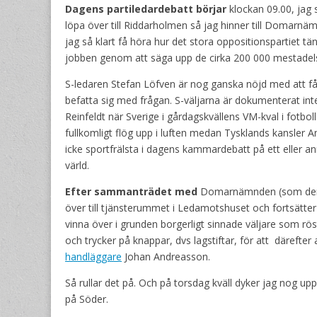
Dagens partiledardebatt börjar
klockan 09.00, jag 
löpa över till Riddarholmen så jag hinner till Domar
jag så klart få höra hur det stora oppositionspartiet tä
jobben genom att säga upp de cirka 200 000 mestade
S-ledaren Stefan Löfven är nog ganska nöjd med att få 
befatta sig med frågan. S-väljarna är dokumenterat in
Reinfeldt när Sverige i gårdagskvällens VM-kval i fotboll
fullkomligt flög upp i luften medan Tysklands kansler A
icke sportfrälsta i dagens kammardebatt på ett eller 
värld.
Efter sammanträdet med
Domarnämnden (som denna 
över till tjänsterummet i Ledamotshuset och fortsätte
vinna över i grunden borgerligt sinnade väljare som r
och trycker på knappar, dvs lagstiftar, för att däref
handläggare
Johan Andreasson.
Så rullar det på. Och på torsdag kväll dyker jag nog up
på Söder.