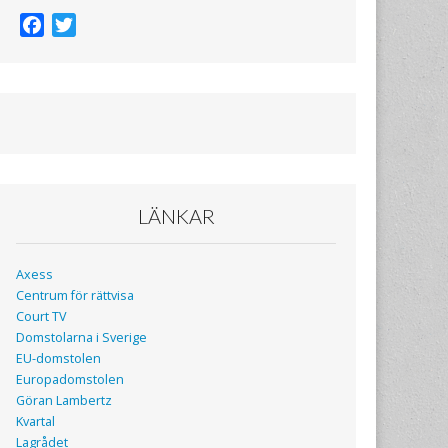
F
T
a
w
c
i
e
t
b
t
o
e
o
r
k
LÄNKAR
Axess
Centrum för rättvisa
Court TV
Domstolarna i Sverige
EU-domstolen
Europadomstolen
Göran Lambertz
Kvartal
Lagrådet