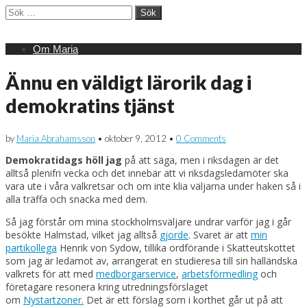
Sök
efter:
Main
Skip
Om Maria
menu
to
content
Ännu en väldigt lärorik dag i
demokratins tjänst
by
Maria Abrahamsson
•
oktober 9, 2012
•
0 Comments
Demokratidags höll jag
på att säga, men i riksdagen är det
alltså plenifri vecka och det innebär att vi riksdagsledamöter ska
vara ute i våra valkretsar och om inte klia väljarna under haken så i
alla träffa och snacka med dem.
Så jag förstår om mina stockholmsväljare undrar varför jag i går
besökte Halmstad, vilket jag alltså
gjorde
. Svaret är att
min
partikollega
Henrik von Sydow, tillika ordförande i Skatteutskottet
som jag är ledamot av, arrangerat en studieresa till sin halländska
valkrets för att med
medborgarservice
,
arbetsförmedling
och
företagare resonera kring utredningsförslaget
om
Nystartzoner.
Det är ett förslag som i korthet går ut på att