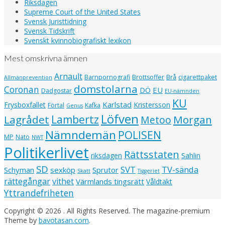
Riksdagen
Supreme Court of the United States
Svensk Juristtidning
Svensk Tidskrift
Svenskt kvinnobiografiskt lexikon
Mest omskrivna ämnen
Arnault
Barnpornografi
Brottsoffer
Brå
cigarettpaket
Allmänprevention
domstolarna
Coronan
EU
DÖ
Dadgostar
EU-nämnden
KU
Karlstad
Frysboxfallet
Kristersson
Förtal
Kafka
Genus
Löfven
Lagrådet
Lambertz
Morgan
Metoo
Nämndemän
POLISEN
MP
Nato
NWT
Politikerlivet
Rättsstaten
riksdagen
Sahlin
SD
SVT
TV-sända
Schyman
sexköp
Sprutor
Skatt
Tiggeriet
rättegångar
vithet
Värmlands tingsrätt
Våldtäkt
Yttrandefriheten
Copyright © 2026
. All Rights Reserved.
The magazine-premium
Theme by
bavotasan.com
.