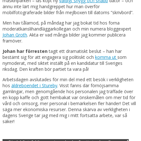
maskinparken – läs köpt ny
väldigt snygg och snabb
dator – och
ännu inte lärt mig handgreppet hur man överför
mobilfotograferade bilder från mejlboxen till datorns ”skrivbord”.
Men hav tålamod, på måndag har jag bokat tid hos forna
moderatkanslihandläggarkollegan och min numera bloggexpert
Johan Groth
. Akta er vad många bilder jag kommer publicera
framöver.
Johan har förresten
tagit ett dramatiskt beslut – han har
bestämt sig för att engagera sig politiskt och
komma ut
som
nymoderat, med siktet inställt på en kandidatur till Sveriges
riksdag. Den kraften bör partiet ta vara på!
Arbetsdagen avslutades för min del med ett besök i verkligheten
hos
äldreboendet i Stureby
. Visst fanns där förnöjsamma
gamlingar, men genomgående hos personalen jag träffade över
en kopp kaffe och gott hembakat var önskemålen om mer tid för
vård och omsorg, mer personal i bemärkelsen fler händer! Det vill
säga mer ekonomiska resurser. Denna skärva av verkligheten i
dagens Sverige tar jag med mig i mitt fortsatta arbete, var så
säker!