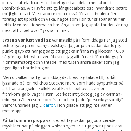
införa skattelättnader för företag i stadsdelar med utbrett
utanförskap. Allt i syfte att ge långtidsarbetslösa invandrare bättre
möjligheter att få ett arbete men också för att stimulera fler
företag att uppstå och växa, något som i sin tur skapar ännu fler
jobb. Men reaktionerna så här långt, som jag uppfattar det, är nog
mest att vi behöver ”lyssna in” mer.
Lyssna var just vad jag
var inställd på i förmiddags när jag stod
och bligade på en stängd valstuga. Jag är ju en sådan där löjligt
punktlig typ att har jag sagt att jag ska infinna mig klockan 10.00
så gör jag det, whatever. Nu stod jag alltså där i förmiddags på
Norrmalmstorg och väntade, med tusen andra saker som jag
egentligen borde ha gjort.
Men oj, vilken härlig förmiddag det blev, jag talade till, förlåt
lyssnade på, en hel drös Stockholmare som hade synpunkter på
allt från trängseln i kollektivtrafiken till behovet av mer
framkomliga bilvägar i stan. Starkast intryck tog jag av kvinnan ( i
min egen ålder) som kom fram och hojtade ”personkryssar dig”.
Varför undrade jag …
därför.
Hon gillade att jag inte var en
mespropp.
På tal om mespropp
var det ett tag sedan jag publicerade
mysbilder här på bloggen. Anledningen är att jag har uppdaterat