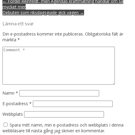
Post
← Fördel Reinfeldt, men Agendas kraftmätning handlar om så
navigation
mycket mer
Debuten som riksdagsguide gick vägen →
Lämna ett svar
Din e-postadress kommer inte publiceras.
Obligatoriska fält är
märkta
*
Namn
*
E-postadress
*
Webbplats
Spara mitt namn, min e-postadress och webbplats i denna
webbläsare till nästa gång jag skriver en kommentar.