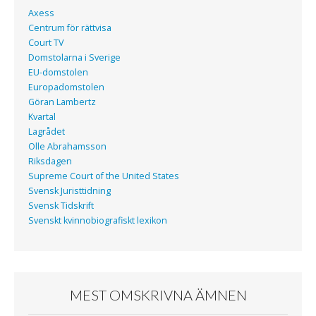
Axess
Centrum för rättvisa
Court TV
Domstolarna i Sverige
EU-domstolen
Europadomstolen
Göran Lambertz
Kvartal
Lagrådet
Olle Abrahamsson
Riksdagen
Supreme Court of the United States
Svensk Juristtidning
Svensk Tidskrift
Svenskt kvinnobiografiskt lexikon
MEST OMSKRIVNA ÄMNEN