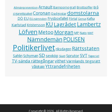
Arnault
Barnpornografi
Brottsoffer
Brå
Allmänprevention
domstolarna
Coronan
cigarettpaket
Dadgostar
EU
DÖ
Frysboxfallet
Förtal
Kafka
EU-nämnden
Genus
KU
Lagrådet
Lambertz
Karlstad
Kristersson
Löfven
Morgan
Metoo
MP
Nato
NWT
Nämndemän
POLISEN
Politikerlivet
Rättsstaten
riksdagen
SD
SVT
Schyman
sexköp
Sprutor
Sahlin
Skatt
Tiggeriet
TV-sända rättegångar
vithet
Värmlands tingsrätt
Yttrandefriheten
Våldtäkt
Copyright © 2026
. All Rights Reserved.