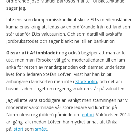
ordförande José Manuel Barrosos mantel. Önsketänkande,
säger jag.
Inte ens som kompromisskandidat skulle EU:s medlemsländer
kunna enas kring att ledas av en ordförande från ett land som
står utanför EU:s valutaunion. Och som därtill vill avskaffa
jordbruksstödet och säger blankt nej till en bankunion.
Gissar att Aftonbladet
nog också begriper att man är fel
ute, men man försöker väl göra moderatledaren till en lam
anka för resten av mandatperioden och därmed underlätta
livet för S-ledaren Stefan Löfven. Visst har han knipit
anhängare i landsorten men inte i
Stockholm
, och det är i
huvudstaden slaget om regeringsmakten står på valnatten.
Jag vill inte vara stöddigare än vanligt men stämningen när vi
moderater välkomnade vår store ledare vid lunchtid på
Norrmalmstorg (bilden) påminde om
eufori
. Valrörelsen 2014
är igång, allt medan Löfven har mycket annat att tänka
på,
stort
som
smått
.