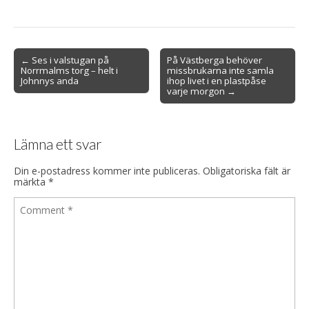
Post
← Ses i valstugan på
På Västberga behöver
Norrmalms torg – helt i
missbrukarna inte samla
navigation
Johnnys anda
ihop livet i en plastpåse
varje morgon →
Lämna ett svar
Din e-postadress kommer inte publiceras.
Obligatoriska fält är
märkta
*