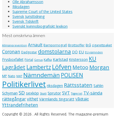
Olle Abrahamsson
Riksdagen
Supreme Court of the United States
Svensk Juristtidning
Svensk Tidskrift
Svenskt kvinnobiografiskt lexikon
Mest omskrivna ämnen
Arnault
Barnpornografi
Brottsoffer
Brå
cigarettpaket
Allmänprevention
domstolarna
Coronan
EU
DÖ
Dadgostar
EU-nämnden
KU
Karlstad
Frysboxfallet
Kristersson
Förtal
Kafka
Genus
Löfven
Lagrådet
Lambertz
Morgan
Metoo
Nämndemän
POLISEN
MP
Nato
NWT
Politikerlivet
Rättsstaten
riksdagen
Sahlin
SD
SVT
TV-sända
Schyman
sexköp
Sprutor
Skatt
Tiggeriet
rättegångar
vithet
Värmlands tingsrätt
Våldtäkt
Yttrandefriheten
Copyright © 2026
. All Rights Reserved.
The magazine-premium