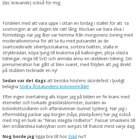
(läs: krävande) också för mig.
Fördelen med att vara uppe i ottan en lördag i stället för att ta
sovmorgon är att dagen blir rätt lång. Klockan var bara elva i
förmiddags när jag åter var hemma från morgonens övning med
moderatkvinnorna för att ta itu med putsandet av de
svartoxiderade silverljusstakarna, sortera tvätten, ställa in
strykbrädan, köpa ljung till krukorna på balkongen, plöja olästa
tidningar, ringa till SvD och anmäla ännu en utebliven tidning. Din
prenumeration har gått ut blev svaret, med följden att jag direkt
på stubben tecknade en ny!
Sedan var det dags
att besöka höstens skördefest i ljuvligt
belägna
Södra Årstalundens koloniområde!
Efter ingen övertalning alls köper jag på bilden en fin krans med
eterneller och torkade gräslöksblomster, bunden av
kolonilottsodlaren och affärskvinnan Gunnel Sjöberg. När jag i
eftermiddag packar upp korgen (nåja, plastpåsen) har jag också
med mig en burk av ”Ninas inlagda rödbetor”. Passar smaskens till
den småländska kalvsyltan som avnjuts till frukost mest varje dag.
Nog borde jag
ligga bra till hos
Eskil
nu?!