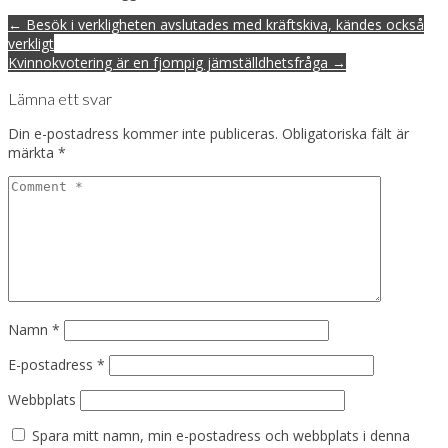
Post
← Besök i verkligheten avslutades med kräftskiva, kändes också
navigation
verkligt
Kvinnokvotering är en fjompig jämställdhetsfråga →
Lämna ett svar
Din e-postadress kommer inte publiceras.
Obligatoriska fält är
märkta
*
Namn
*
E-postadress
*
Webbplats
Spara mitt namn, min e-postadress och webbplats i denna