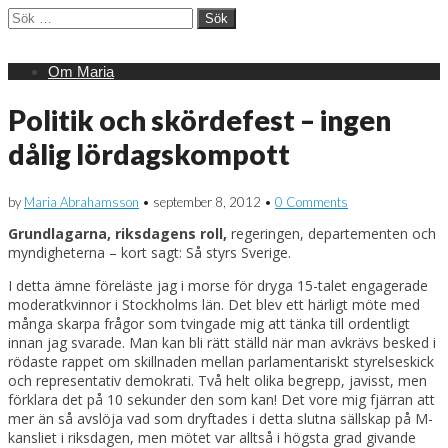
Sök
efter:
Main
Skip
Om Maria
menu
to
content
Politik och skördefest – ingen
dålig lördagskompott
by
Maria Abrahamsson
•
september 8, 2012
•
0 Comments
Grundlagarna, riksdagens roll,
regeringen, departementen och
myndigheterna – kort sagt: Så styrs Sverige.
I detta ämne föreläste jag i morse för dryga 15-talet engagerade
moderatkvinnor i Stockholms län. Det blev ett härligt möte med
många skarpa frågor som tvingade mig att tänka till ordentligt
innan jag svarade. Man kan bli rätt ställd när man avkrävs besked i
rödaste rappet om skillnaden mellan parlamentariskt styrelseskick
och representativ demokrati. Två helt olika begrepp, javisst, men
förklara det på 10 sekunder den som kan! Det vore mig fjärran att
mer än så avslöja vad som dryftades i detta slutna sällskap på M-
kansliet i riksdagen, men mötet var alltså i högsta grad givande