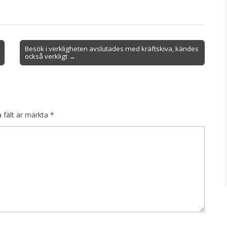
Besök i verkligheten avslutades med kräftskiva, kändes
också verkligt →
a fält är märkta
*