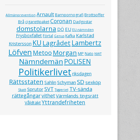
Arnault
Barnpornografi
Brottsoffer
Allmänprevention
Coronan
Brå
cigarettpaket
Dadgostar
domstolarna
EU
DÖ
EU-nämnden
Karlstad
Frysboxfallet
Förtal
Kafka
Genus
KU
Lagrådet
Lambertz
Kristersson
Löfven
Morgan
Metoo
MP
Nato
NWT
Nämndemän
POLISEN
Politikerlivet
riksdagen
Rättsstaten
SD
Schyman
sexköp
Sahlin
SVT
TV-sända
Sprutor
Skatt
Tiggeriet
rättegångar
vithet
Värmlands tingsrätt
Yttrandefriheten
Våldtäkt