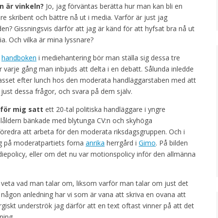
en är vinkeln?
Jo, jag förväntas berätta hur man kan bli en
re skribent och bättre nå ut i media. Varför är just jag
den? Gissningsvis därför att jag är känd för att hyfsat bra nå ut
ia. Och vilka är mina lyssnare?
t
handboken
i mediehantering bör man ställa sig dessa tre
r varje gång man inbjuds att delta i en debatt. Sålunda inledde
asset efter lunch hos den moderata handläggarstaben med att
a just dessa frågor, och svara på dem själv.
för mig satt
ett 20-tal politiska handläggare i yngre
åldern bänkade med blytunga CV:n och skyhöga
föredra att arbeta för den moderata riksdagsgruppen. Och i
ing på moderatpartiets forna
anrika
herrgård i
Gimo
. På bilden
iepolicy, eller om det nu var motionspolicy inför den allmänna
 veta vad man talar om, liksom varför man talar om just det
v någon anledning har vi som är vana att skriva en ovana att
rgiskt underströk jag därför att en text oftast vinner på att det
ning.