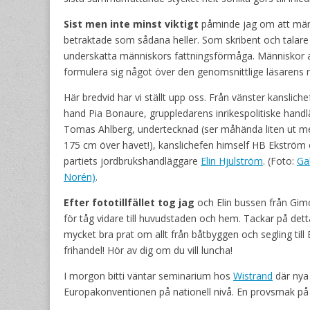
Sist men inte minst viktigt
påminde jag om att männi
betraktade som sådana heller. Som skribent och talare – 
underskatta människors fattningsförmåga. Människor avs
formulera sig något över den genomsnittlige läsarens n
Här bredvid har vi ställt upp oss. Från vänster kanslich
hand Pia Bonaure, gruppledarens inrikespolitiske hand
Tomas Ahlberg, undertecknad (ser måhända liten ut 
175 cm över havet!), kanslichefen himself HB Ekström
partiets jordbrukshandläggare
Elin Hjulström
. (Foto:
Gab
Norén)
.
Efter fototillfället tog jag
och Elin bussen från Gimo
för tåg vidare till huvudstaden och hem. Tackar på detta
mycket bra prat om allt från båtbyggen och segling till
frihandel! Hör av dig om du vill luncha!
I morgon bitti väntar seminarium hos
Wistrand
där nya
Europakonventionen på nationell nivå. En provsmak på