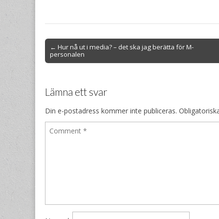
Post
← Hur nå ut i media? – det ska jag berätta för M-
personalen
navigation
Lämna ett svar
Din e-postadress kommer inte publiceras.
Obligatorisk