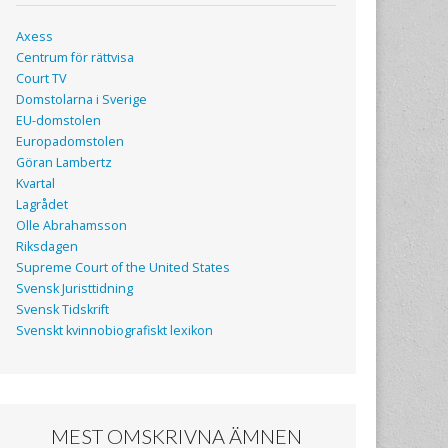
Axess
Centrum för rättvisa
Court TV
Domstolarna i Sverige
EU-domstolen
Europadomstolen
Göran Lambertz
Kvartal
Lagrådet
Olle Abrahamsson
Riksdagen
Supreme Court of the United States
Svensk Juristtidning
Svensk Tidskrift
Svenskt kvinnobiografiskt lexikon
MEST OMSKRIVNA ÄMNEN