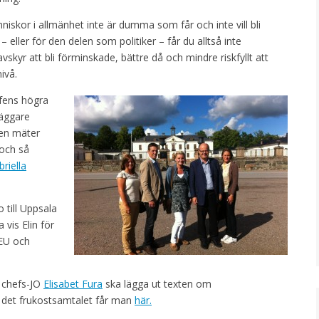
skor i allmänhet inte är dumma som får och inte vill bli
eller för den delen som politiker – får du alltså inte
kyr att bli förminskade, bättre då och mindre riskfyllt att
ivå.
efens högra
läggare
men mäter
 och så
riella
 till Uppsala
 vis Elin för
 EU och
 chefs-JO
Elisabet Fura
ska lägga ut texten om
 det frukostsamtalet får man
här.