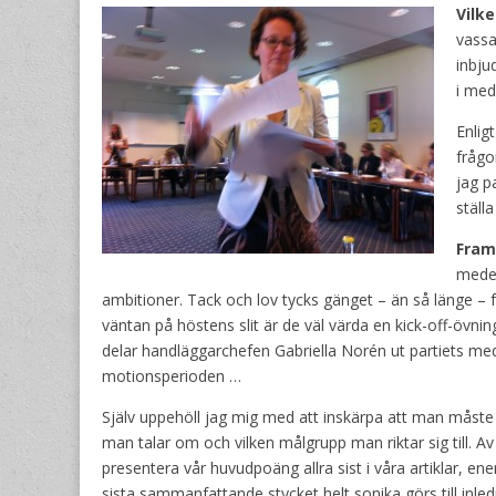
Vilk
vassa
inbju
i med
Enlig
frågo
jag p
ställ
Fram
medel
ambitioner. Tack och lov tycks gänget – än så länge – 
väntan på höstens slit är de väl värda en kick-off-övn
delar handläggarchefen Gabriella Norén ut partiets med
motionsperioden …
Själv uppehöll jag mig med att inskärpa att man måste
man talar om och vilken målgrupp man riktar sig till. A
presentera vår huvudpoäng allra sist i våra artiklar, ene
sista sammanfattande stycket helt sonika görs till inled