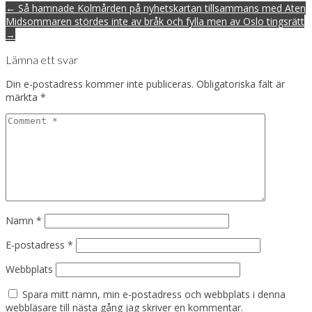
Post
← Så hamnade Kolmården på nyhetskartan tillsammans med Aten
navigation
Midsommaren stördes inte av bråk och fylla men av Oslo tingsrätt
→
Lämna ett svar
Din e-postadress kommer inte publiceras.
Obligatoriska fält är
märkta
*
Namn
*
E-postadress
*
Webbplats
Spara mitt namn, min e-postadress och webbplats i denna
webbläsare till nästa gång jag skriver en kommentar.