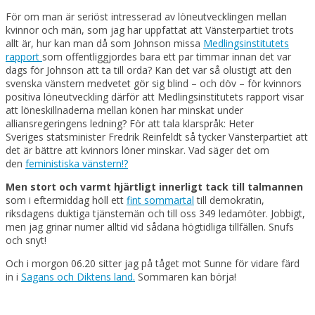
För om man är seriöst intresserad av löneutvecklingen mellan
kvinnor och män, som jag har uppfattat att Vänsterpartiet trots
allt är, hur kan man då som Johnson missa
Medlingsinstitutets
rapport
som offentliggjordes bara ett par timmar innan det var
dags för Johnson att ta till orda? Kan det var så olustigt att den
svenska vänstern medvetet gör sig blind – och döv – för kvinnors
positiva löneutveckling därför att Medlingsinstitutets rapport visar
att löneskillnaderna mellan könen har minskat under
alliansregeringens ledning? För att tala klarspråk: Heter
Sveriges statsminister Fredrik Reinfeldt så tycker Vänsterpartiet att
det är bättre att kvinnors löner minskar. Vad säger det om
den
feministiska vänstern!?
Men stort och varmt hjärtligt innerligt tack till talmannen
som i eftermiddag höll ett
fint sommartal
till demokratin,
riksdagens duktiga tjänstemän och till oss 349 ledamöter. Jobbigt,
men jag grinar numer alltid vid sådana högtidliga tillfällen. Snufs
och snyt!
Och i morgon 06.20 sitter jag på tåget mot Sunne för vidare färd
in i
Sagans och Diktens land.
Sommaren kan börja!