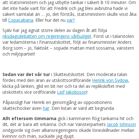
att statsministern och jag utbytte tankar i säkert 8-10 minuter. Om
det inte hade varit för att Fredrik och jag blev avbrutna hade vi
säkert samtalat än … jo, det förstås, statsministern skulle visst åka
till
Copacabana
. Eller hur det nu
var?
Själv har jag ägnat större delen av dagen åt att följa
riksdagsdebatten om regeringens vårbudget
. Först ut i talarstolen
var ledamöterna i Finansutskottet, följt av finansminister Anders
Borg som – jo, faktiskt – sopade mattan med sossarna, vänstern
och miljöpartiet!
Sedan var det vår tur
i Skatteutskottet. Den moderata talan
fördes med den äran av utskottsordförande
Henrik von Sydow
,
klicka på länken, glid en bit ner och ta del av replikskiftet med
utskottets vice ordförande
Leif Jakobsson
!
Påpassligt har Henrik en genomgång av oppositionens
skattechocker även
här
. Den listan är värd att begrunda.
Allt eftersom timmarna
gick i kammaren flög tankarna hit och
dit, det är bara att erkänna. Och när Vänsterpartiets
Jacob Johnson
ondgjorde sig över alliansregeringens ökade löneskillnader mellan
kvinnor och män, suckade jag djupt.