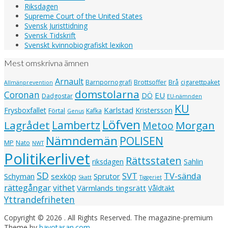
Riksdagen
Supreme Court of the United States
Svensk Juristtidning
Svensk Tidskrift
Svenskt kvinnobiografiskt lexikon
Mest omskrivna ämnen
Arnault
Barnpornografi
Brottsoffer
Brå
cigarettpaket
Allmänprevention
domstolarna
Coronan
EU
DÖ
Dadgostar
EU-nämnden
KU
Karlstad
Frysboxfallet
Kristersson
Förtal
Kafka
Genus
Löfven
Lagrådet
Lambertz
Morgan
Metoo
Nämndemän
POLISEN
MP
Nato
NWT
Politikerlivet
Rättsstaten
riksdagen
Sahlin
SD
SVT
TV-sända
Schyman
sexköp
Sprutor
Skatt
Tiggeriet
rättegångar
vithet
Värmlands tingsrätt
Våldtäkt
Yttrandefriheten
Copyright © 2026
. All Rights Reserved.
The magazine-premium
Theme by
bavotasan.com
.