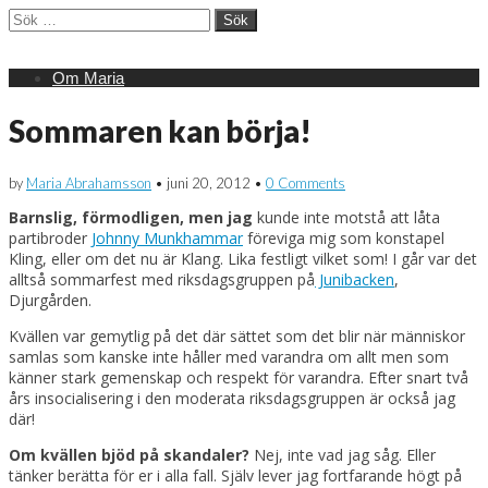
Sök
efter:
Main
Skip
Om Maria
menu
to
content
Sommaren kan börja!
by
Maria Abrahamsson
•
juni 20, 2012
•
0 Comments
Barnslig, förmodligen, men jag
kunde inte motstå att låta
partibroder
Johnny Munkhammar
föreviga mig som konstapel
Kling, eller om det nu är Klang. Lika festligt vilket som! I går var det
alltså sommarfest med riksdagsgruppen på
Junibacken
,
Djurgården.
Kvällen var gemytlig på det där sättet som det blir när människor
samlas som kanske inte håller med varandra om allt men som
känner stark gemenskap och respekt för varandra. Efter snart två
års insocialisering i den moderata riksdagsgruppen är också jag
där!
Om kvällen bjöd på skandaler?
Nej, inte vad jag såg. Eller
tänker berätta för er i alla fall. Själv lever jag fortfarande högt på