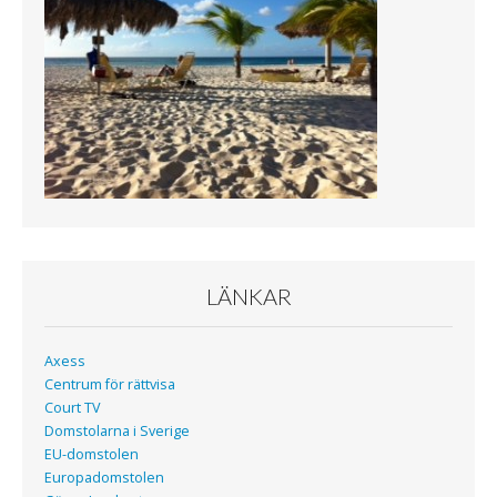
o
r
k
LÄNKAR
Axess
Centrum för rättvisa
Court TV
Domstolarna i Sverige
EU-domstolen
Europadomstolen