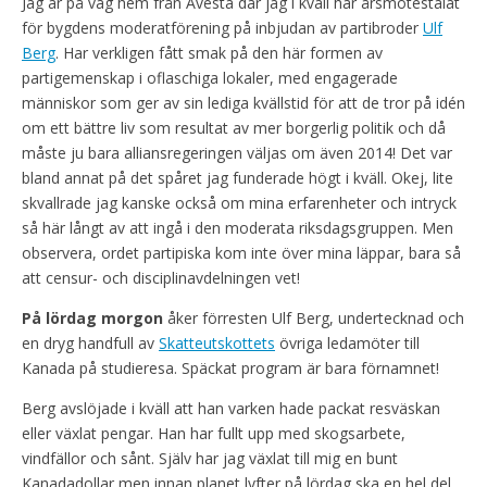
Jag är på väg hem från Avesta där jag i kväll har årsmötestalat
för bygdens moderatförening på inbjudan av partibroder
Ulf
Berg
. Har verkligen fått smak på den här formen av
partigemenskap i oflaschiga lokaler, med engagerade
människor som ger av sin lediga kvällstid för att de tror på idén
om ett bättre liv som resultat av mer borgerlig politik och då
måste ju bara alliansregeringen väljas om även 2014! Det var
bland annat på det spåret jag funderade högt i kväll. Okej, lite
skvallrade jag kanske också om mina erfarenheter och intryck
så här långt av att ingå i den moderata riksdagsgruppen. Men
observera, ordet partipiska kom inte över mina läppar, bara så
att censur- och disciplinavdelningen vet!
På lördag morgon
åker förresten Ulf Berg, undertecknad och
en dryg handfull av
Skatteutskottets
övriga ledamöter till
Kanada på studieresa. Späckat program är bara förnamnet!
Berg avslöjade i kväll att han varken hade packat resväskan
eller växlat pengar. Han har fullt upp med skogsarbete,
vindfällor och sånt. Själv har jag växlat till mig en bunt
Kanadadollar men innan planet lyfter på lördag ska en hel del