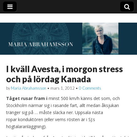
I kväll Avesta, i morgon stress
och på lördag Kanada
by
Maria Abrahamsson
•
mars 1, 2012
•
0 Comments
Tåget rusar fram i
minst 500 km/h känns det som, och
Stockholm närmar sig i rasande fart, allt medan åksjukan
tränger sig på … måste släcka ner. Uppsala nästa
ropar konduktören (eller vems rösten är i SJ:s
högtalaranläggning).