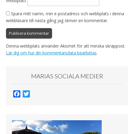
Webbplats
Spara mitt namn, min e-postadress och webbplats i denna
webbläsare till nästa gång jag skriver en kommentar.
Denna webbplats använder Akismet för att minska skräppost.
Lär dig om hur din kommentarsdata bearbetas
.
MARIAS SOCIALA MEDIER
F
T
a
w
c
i
e
t
b
t
o
e