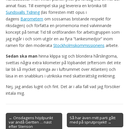
annat fixas. Till exempel ska jag leverera en krönika till
Sundsvalls Tidning
(läs förresten mitt opus i
dagens
Barometern
om sossarnas bristande respekt för
riksdagen) och författa en promemoria med valvinnande
koncept på temat Tid till ordföranden för arbetsgruppen som
jag ingår i och som utgör en av fyra ”tankesmedjor” inom
ramen för den moderata
Stockholmskommissionens
arbete.
Sedan ska man
hinna klippa sig och blondera hårslingorna,
svettas några extra kilometer på löpbandet (eftersom det inte
lär bli så mycket springa av i luftrummet över Atlanten) och
läsa in en snabbkurs i utrikiska med skatterättslig inriktning.
Nej, jag andas lugnt och fint. Det är i alla fall vad jag försöker
intala mig.
Post
← Onsdagens höjdpunkt
Så har även mitt parti gått
var ändå Gertten … näst
med på sprutprojekt! →
navigation
efter Stenson