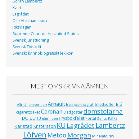
Göran Lambertz
Kvartal
Lagrådet
Olle Abrahamsson
Riksdagen
Supreme Court of the United States
Svensk Juristtidning
Svensk Tidskrift
Svenskt kvinnobiografiskt lexikon
MEST OMSKRIVNA ÄMNEN
Arnault
Barnpornografi
Brottsoffer
Brå
Allmänprevention
domstolarna
Coronan
cigarettpaket
Dadgostar
EU
DÖ
Frysboxfallet
Förtal
Kafka
EU-nämnden
Genus
KU
Lagrådet
Lambertz
Karlstad
Kristersson
Löfven
Morgan
Metoo
MP
Nato
NWT