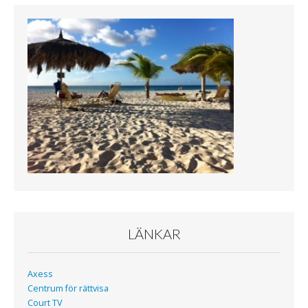
e
t
b
t
o
e
o
r
k
LÄNKAR
Axess
Centrum för rättvisa
Court TV