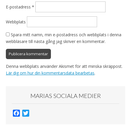
E-postadress
*
Webbplats
Spara mitt namn, min e-postadress och webbplats i denna
webbläsare till nästa gång jag skriver en kommentar.
Denna webbplats använder Akismet för att minska skräppost.
Lär dig om hur din kommentarsdata bearbetas
.
MARIAS SOCIALA MEDIER
F
T
a
w
c
i