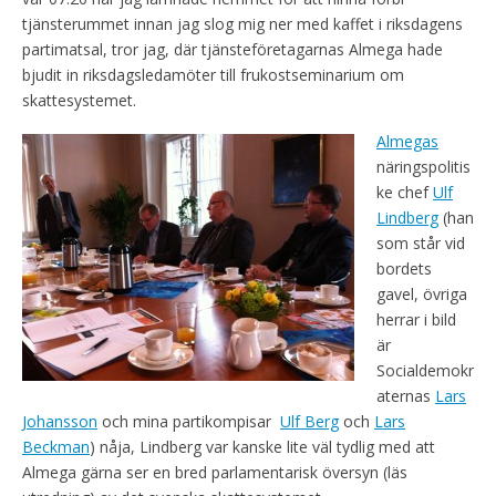
tjänsterummet innan jag slog mig ner med kaffet i riksdagens
partimatsal, tror jag, där tjänsteföretagarnas Almega hade
bjudit in riksdagsledamöter till frukostseminarium om
skattesystemet.
Almegas
näringspolitis
ke chef
Ulf
Lindberg
(han
som står vid
bordets
gavel, övriga
herrar i bild
är
Socialdemokr
aternas
Lars
Johansson
och mina partikompisar
Ulf Berg
och
Lars
Beckman
) nåja, Lindberg var kanske lite väl tydlig med att
Almega gärna ser en bred parlamentarisk översyn (läs