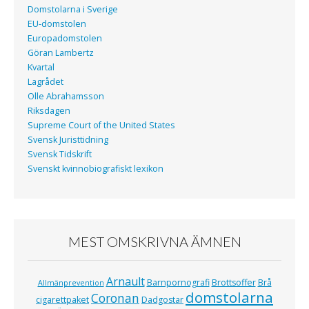
Domstolarna i Sverige
EU-domstolen
Europadomstolen
Göran Lambertz
Kvartal
Lagrådet
Olle Abrahamsson
Riksdagen
Supreme Court of the United States
Svensk Juristtidning
Svensk Tidskrift
Svenskt kvinnobiografiskt lexikon
MEST OMSKRIVNA ÄMNEN
Arnault
Barnpornografi
Brottsoffer
Brå
Allmänprevention
domstolarna
Coronan
cigarettpaket
Dadgostar