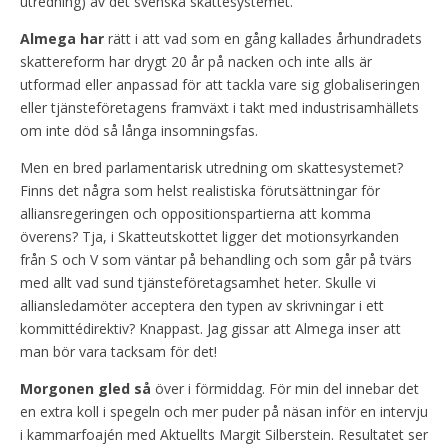
utredning) av det svenska skattesystemet.
Almega har
rätt i att vad som en gång kallades århundradets
skattereform har drygt 20 år på nacken och inte alls är
utformad eller anpassad för att tackla vare sig globaliseringen
eller tjänsteföretagens framväxt i takt med industrisamhällets
om inte död så långa insomningsfas.
Men en bred parlamentarisk utredning om skattesystemet?
Finns det några som helst realistiska förutsättningar för
alliansregeringen och oppositionspartierna att komma
överens? Tja, i Skatteutskottet ligger det motionsyrkanden
från S och V som väntar på behandling och som går på tvärs
med allt vad sund tjänsteföretagsamhet heter. Skulle vi
alliansledamöter acceptera den typen av skrivningar i ett
kommittédirektiv? Knappast. Jag gissar att Almega inser att
man bör vara tacksam för det!
Morgonen gled så
över i förmiddag. För min del innebar det
en extra koll i spegeln och mer puder på näsan inför en intervju
i kammarfoajén med Aktuellts Margit Silberstein. Resultatet ser