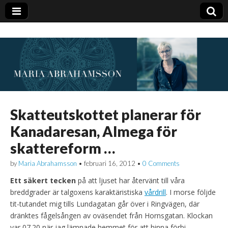
Skatteutskottet planerar för
Kanadaresan, Almega för
skattereform …
by
Maria Abrahamsson
•
februari 16, 2012
•
0 Comments
Ett säkert tecken
på att ljuset har återvänt till våra
breddgrader är talgoxens karaktäristiska
vårdrill
. I morse följde
tit-tutandet mig tills Lundagatan går över i Ringvägen, där
dränktes fågelsången av oväsendet från Hornsgatan. Klockan
var 07.20 när jag lämnade hemmet för att hinna förbi