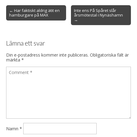
Post
← Har faktiskt aldrig ätit en
Inte ens På Spåret slår
hamburgare på MAX
årsmötestal i Nynäshamn
navigation
→
Lämna ett svar
Din e-postadress kommer inte publiceras.
Obligatoriska fält är
märkta
*
Namn
*