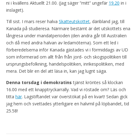
ni i kvällens Aktuellt 21.00. (Jag säger ”mitt” ungefär
19.20
in i
inslaget).
Till sist. I mars reser halva
Skatteutskottet
, däribland jag, till
Kanada på studieresa. Närmare bestämt är det utskottets ena
långresa under mandatperioden (den andra går till Australien
och då med andra halvan av ledamöterna). Som ett led i
förberedelserna inför Kanada gästades vi i förmiddags av UD
som informerad om allt från från jord- och skogspolitiken till
ursprungsbefolkning, handelspolitiken, inrikespolitiken, med
mera. Det blir en del att läsa in, kan jag lugnt säga.
Denna torsdag i demokratins
tjänst kröntes så klockan
16.00 med ett knapptryckarrally. Vad vi röstade om? Läs och
titta
här
. Lagstiftandet var överstökat på en kvart! Sedan gick
jag hem och svettades ytterligare en halvmil på löpbandet, tid
25.58!