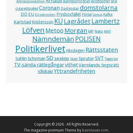
Arnault
Barnpornografi
Brottsoffer
Brå
Allmänprevention
domstolarna
Coronan
cigarettpaket
Dadgostar
EU
DÖ
Frysboxfallet
Förtal
Kafka
EU-nämnden
Genus
KU
Lagrådet
Lambertz
Karlstad
Kristersson
Löfven
Morgan
Metoo
MP
Nato
NWT
Nämndemän
POLISEN
Politikerlivet
Rättsstaten
riksdagen
SD
SVT
Schyman
sexköp
Sprutor
Sahlin
Skatt
Tiggeriet
TV-sända rättegångar
vithet
Värmlands tingsrätt
Yttrandefriheten
Våldtäkt
Copyright © 2026
. All Rights Reserved.
The magazine-premium Theme by
bavotasan.com
.