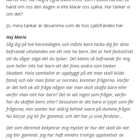
hand om oss den dagen vi inte klarar oss själva. Hur tänker vi
om det?
Jo, mina tankar är desamma som de hos själsfränden här:
Hej Maria
Såg dig på tv4 häromdagen, och måste bara tacka dig för dina
befriande uttalanden om att
inte ha barn. Det är helt fantastiskt
att du vågar säga det du tycker. Det känns så befriande
för mig
som heller inte har barn att det finns andra som tänker
likadant. Hela samhället är
uppbyggt på att man skall bilda
familj och när man faller ur normen, kommer frågorna. Varför
är det helt ok att fråga någon när man skall skaffa barn eller
varför man inte har barn? Det är
väl ingen som frågar, varför
har du skaffat barn, eller? Dessutom är det bara vi tjejer som
får
frågorna, min sambo har aldrig behövt svara på dumma frågor.
Nu börjar jag bli för
gammal, och det har ju sina fördelar…
Det som däremot bekymrar mig mycket är hur det skall bli när
jag blir gammal. Jag har haft
mindre trevliga upplevelser av