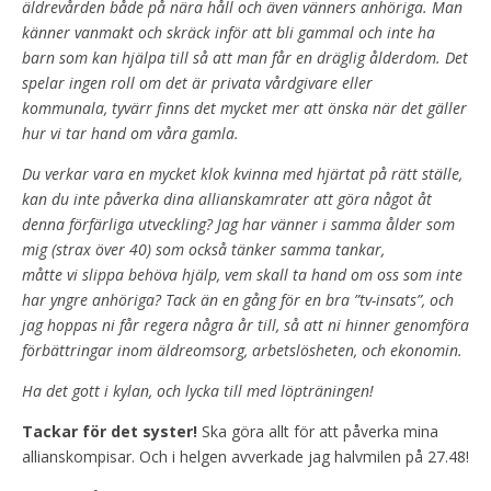
äldrevården både på nära håll och även vänners anhöriga.
Man
känner vanmakt och skräck inför att bli gammal och inte ha
barn som kan hjälpa till
så att man får en dräglig ålderdom. Det
spelar ingen roll om det är privata vårdgivare eller
kommunala, tyvärr finns det mycket mer att önska när det gäller
hur vi tar hand om våra
gamla.
Du verkar vara en mycket klok kvinna med hjärtat på rätt ställe,
kan du inte påverka dina
allianskamrater att göra något åt
denna förfärliga utveckling?
Jag har vänner i samma ålder som
mig (strax över 40) som också tänker samma tankar,
måtte vi slippa behöva hjälp, vem skall ta hand om oss som inte
har yngre anhöriga?
Tack än en gång för en bra ”tv-insats”, och
jag hoppas ni får regera några år till,
så att ni hinner genomföra
förbättringar inom äldreomsorg, arbetslösheten,
och ekonomin.
Ha det gott i kylan, och lycka till med löpträningen!
Tackar för det syster!
Ska göra allt för att påverka mina
allianskompisar. Och i helgen avverkade jag halvmilen på 27.48!