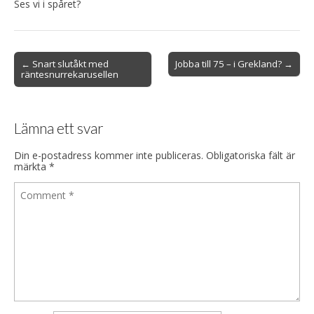
Ses vi i spåret?
Post
← Snart slutåkt med
Jobba till 75 – i Grekland? →
räntesnurrekarusellen
navigation
Lämna ett svar
Din e-postadress kommer inte publiceras.
Obligatoriska fält är
märkta
*