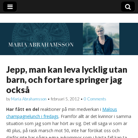
Jepp, man kan leva lycklig utan
barn, och fortare springer jag
också
by
Maria Abrahamsson
•
februari 5, 2012
•
0 Comments
Har fått en del
reaktioner på min medverkan i
Malous
champagnelunch i fredags
. Framför allt är det kvinnor i samma
situation som jag som har hört av sig. Det vill säga vi som är
40 plus, på rask marsch mot 50, inte har förökat oss och
därför inte har några egna avkommor som i bästa fall kan ta