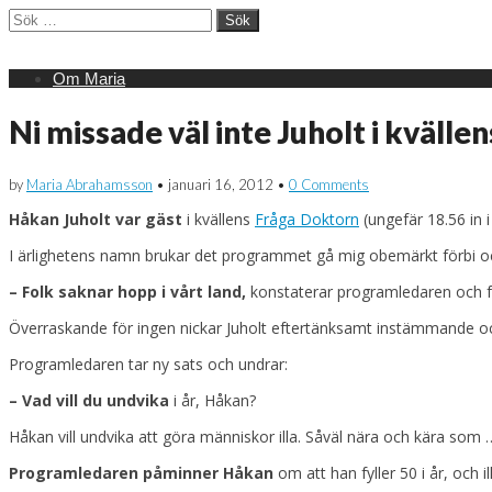
Sök
efter:
Main
Skip
Om Maria
menu
to
content
Ni missade väl inte Juholt i kvälle
by
Maria Abrahamsson
•
januari 16, 2012
•
0 Comments
Håkan Juholt var gäst
i kvällens
Fråga Doktorn
(ungefär 18.56 in 
I ärlighetens namn brukar det programmet gå mig obemärkt förbi ock
– Folk saknar hopp i vårt land,
konstaterar programledaren och får
Överraskande för ingen nickar Juholt eftertänksamt instämmande och
Programledaren tar ny sats och undrar:
– Vad vill du undvika
i år, Håkan?
Håkan vill undvika att göra människor illa. Såväl nära och kära som 
Programledaren påminner Håkan
om att han fyller 50 i år, och 