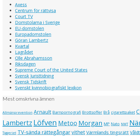
Axess
Centrum för rättvisa
Court TV
Domstolarna i Sverige
EU-domstolen
Europadomstolen
Göran Lambertz
Kvartal
Lagrådet
Olle Abrahamsson
Riksdagen
Supreme Court of the United States
Svensk Juristtidning
Svensk Tidskrift
Svenskt kvinnobiografiskt lexikon
Mest omskrivna ämnen
C
Arnault
Barnpornografi
Brottsoffer
Brå
cigarettpaket
Allmänprevention
Löfven
Nä
Lambertz
Morgan
Metoo
MP
Nato
NWT
TV-sända rättegångar
vithet
Värmlands tingsrätt
Våld
Tiggeriet