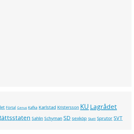
KU
Lagrådet
Karlstad
let
Kristersson
Förtal
Kafka
Genus
Rättsstaten
SD
SVT
Schyman
sexköp
Sprutor
Sahlin
Skatt