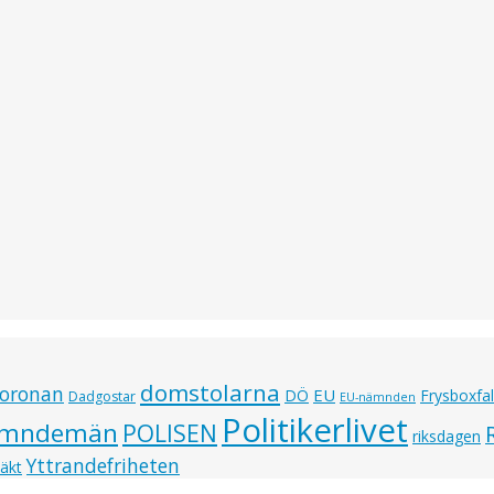
domstolarna
oronan
EU
DÖ
Frysboxfal
Dadgostar
EU-nämnden
Politikerlivet
mndemän
POLISEN
riksdagen
Yttrandefriheten
täkt