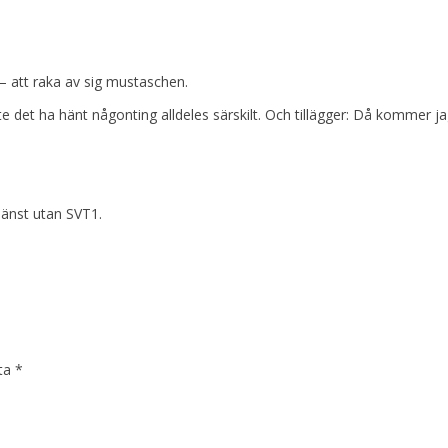
– att raka av sig mustaschen.
e det ha hänt någonting alldeles särskilt. Och tillägger: Då kommer ja
jänst utan SVT1.
kta
*