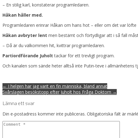
– En stilig karl, konstaterar programledaren.
Håkan håller med.
Programledaren erinrar Håkan om hans hot – eller om det var löfte 
Håkan avbryter lent
men bestämt och förtydligar att i så fall måst
– Då är du välkommen hit, kvittrar programledaren.
Partiordförande Juholt
tackar för ett trevligt program.
Och kanalen som sände heter alltså inte Putin-teve i allmänhetens t
Post
← I helgen har jag varit en fin människa, bland annat
navigation
Svårslagen besökstopp efter Juholt hos Fråga Doktorn →
Lämna ett svar
Din e-postadress kommer inte publiceras.
Obligatoriska fält är mär