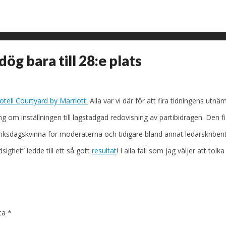
ög bara till 28:e plats
otell Courtyard by Marriott.
Alla var vi där för att fira tidningens utn
g om inställningen till lagstadgad redovisning av partibidragen. Den f
sdagskvinna för moderaterna och tidigare bland annat ledarskribent 
ighet” ledde till ett så gott
resultat
! I alla fall som jag väljer att t
kta
*