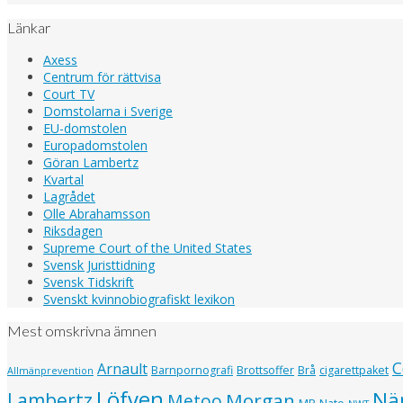
Länkar
Axess
Centrum för rättvisa
Court TV
Domstolarna i Sverige
EU-domstolen
Europadomstolen
Göran Lambertz
Kvartal
Lagrådet
Olle Abrahamsson
Riksdagen
Supreme Court of the United States
Svensk Juristtidning
Svensk Tidskrift
Svenskt kvinnobiografiskt lexikon
Mest omskrivna ämnen
C
Arnault
Barnpornografi
Brottsoffer
Brå
cigarettpaket
Allmänprevention
Löfven
Nä
Lambertz
Morgan
Metoo