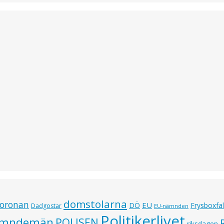
domstolarna
oronan
EU
DÖ
Frysboxfal
Dadgostar
EU-nämnden
Politikerlivet
mndemän
POLISEN
riksdagen