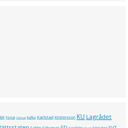
KU
Lagrådet
Karlstad
let
Kristersson
Förtal
Kafka
Genus
Rättsstaten
SD
SVT
Schyman
sexköp
Sprutor
Sahlin