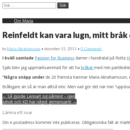
Sök
efter:
Main
Skip
Om Maria
menu
to
content
Reinfeldt kan vara lugn, mitt bråk d
by
Maria Abrahamsson
•
december 15, 2011
•
0 Comments
I kväll samlade
Passion for Business
damer i hundratal på flotta
H
Själv blev jag uppmärksammad för att ha
bråkat
med min partilednin
”Några snäpp under
de 20 främsta hamnar Maria Abrahamsson, rik
Bråkigare än så är man alltså inte. Men vad gör det när min ”uppstuds
Post
← Så gjorde Lennart sig påmind – igen
navigation
Juholt och KD har något gemensamt →
Lämna ett svar
Din e-postadress kommer inte publiceras.
Obligatoriska fält är mär