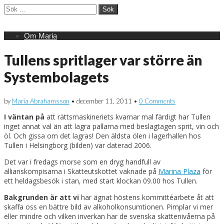
Sök
efter:
Main
Skip
Om Maria
menu
to
content
Tullens spritlager var större än
Systembolagets
by
Maria Abrahamsson
•
december 11, 2011
•
0 Comments
I väntan på
att rättsmaskineriets kvarnar mal färdigt har Tullen
inget annat val än att lagra pallarna med beslagtagen
sprit, vin och
öl. Och gissa om det lagras! Den äldsta ölen i lagerhallen hos
Tullen i Helsingborg (bilden) var daterad 2006.
Det var i fredags morse som en dryg handfull av
allianskompisarna i Skatteutskottet vaknade på
Marina Plaza
för
ett heldagsbesök i stan, med start klockan 09.00 hos Tullen.
Bakgrunden är att vi
har ägnat höstens kommittéarbete åt att
skaffa oss en bättre bild av alkoholkonsumtionen. Pimplar vi mer
eller mindre och vilken inverkan har de svenska skattenivåerna på