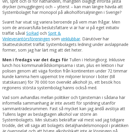
vin, sprit och öl för näthandeln, mängden olagligt införda jästa
drycker (smugglingen) och – ytterst – kan man längre hävda att
Systembolaget har monopol på alkoholförsäljningen i Sverige?
Svaret har visat sig variera beroende på vem man frågar. Men
som de ansvarsfulla beslutsfattare vi är har vi på eget initiativ
träffat såväl
SoRad
och
Sprit &
Vinleverantörsföreningen
som
vinklubbar
. Därutöver har
Skatteutskottet träffat Systembolagets ledning under avslappnade
former, som jag har lärt mig att det heter.
Men i fredags var det dags för
Tullen i Helsingborg. Inklusive
lunch hos kommunalrådskompisarna i stan, plus en lektion i hur
polisen genom att väga fordon från kontinenten under 72 timmar
kunde kamma hem uppemot tre miljoner kronor i böter (till
statskassan) för 70 000 ton övervikt alkohol! Jo, ett besök hos
regionens största systembolag hanns också med.
Vad som avhandlas mellan politiker och tjänstemän i sådana här
informella sammanhang är inte avsett för spridning utanför
sammanträdesrummen. Fast så mycket kan jag ändå avslöja att
Tullens lager av beslagtagen alkohol var större än
Systembolagets. Min slutsats bekräftar väl mest vad jag tidigare
trodde, det vill säga att bolagets detaljhandelsmonopol i praktiken
är överspelat och att högre alkoholskatt inte är lösningen på