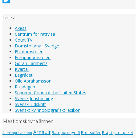
Twitter
Länkar
Axess
Centrum för rättvisa
Court TV
Domstolarna i Sverige
EU-domstolen
Europadomstolen
Göran Lambertz
Kvartal
Lagrådet
Olle Abrahamsson
Riksdagen
Supreme Court of the United States
Svensk Juristtidning
Svensk Tidskrift
Svenskt kvinnobiografiskt lexikon
Mest omskrivna ämnen
Arnault
Barnpornografi
Brottsoffer
Brå
cigarettpaket
Allmänprevention