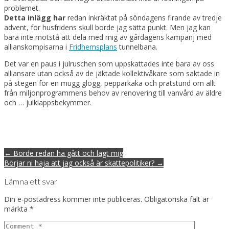
problemet.
Detta inlägg har
redan inkräktat på söndagens firande av tredje
advent, för husfridens skull borde jag sätta punkt. Men jag kan
bara inte motstå att dela med mig av gårdagens kampanj med
allianskompisarna i
Fridhemsplans
tunnelbana.
Det var en paus i julruschen som uppskattades inte bara av oss
alliansare utan också av de jäktade kollektivåkare som saktade in
på stegen för en mugg glögg, pepparkaka och pratstund om allt
från miljonprogrammens behov av renovering till vanvård av äldre
och … julklappsbekymmer.
Post
← Borde redan ha gått och lagt mig
navigation
Börjar ni haja att jag också är skattepolitiker? →
Lämna ett svar
Din e-postadress kommer inte publiceras.
Obligatoriska fält är
märkta
*