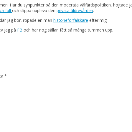
 Har du synpunkter på den moderata välfärdspolitiken, hojtade jag 
ch fall
och slippa uppleva den
privata äldrevården
.
där jag bor, ropade en man
historieförfalskare
efter mig.
rev jag på
FB
och har nog sällan fått så många tummen upp.
kta
*