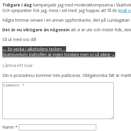
Tidigare i dag
kampanjade jag med moderatkompisarna i Skärholmen.
Och synpunkter fick jag, mest i stil med: Jag hoppas att få dö
knall o
Några timmar senare i en annan uppförsbacke, den på Lundagatan 
Det är nu viktigare än någonsin
att vi är ute och möter folk, sk
Så ut med oss då!
Post
← En vecka i alkoholens tecken …
navigation
Skatteverkets kvittofilm är ingen höjdare men oj så viktig →
Lämna ett svar
Din e-postadress kommer inte publiceras.
Obligatoriska fält är mär
Namn
*