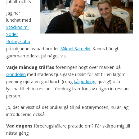
Juholt och tv.
Jag har
lunchat med
Stockholm-
Söder
Rotaryklubb
på inbjudan av partibroder
Mikael Sarnelid
. Känns härligt
gammalmoderat på något vis.
Varje måndag träffas
föreningen högt över marken på
Gondolen
med stadens tjusigaste utsikt för att till en lagom
penning njuta en god lunch (i dag
kålpudding
, ljuvlig!) och
lyssna till ett intressant föredrag framfört av någon intressant
person.
Jo, det är visst så det brukar gå till på Rotarymöten, nu är jag
introducerad också!
Vad dagens
föredragshållare pratade om? Får skärpa mig till
nästa gång.