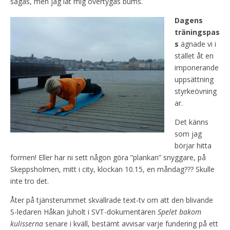
sägas, men jag lät mig övertygas bums.
Dagens
träningspas
s
ägnade vi i
stället åt en
imponerande
uppsättning
styrkeövning
ar.
Det känns
som jag
börjar hitta
formen! Eller har ni sett någon göra ”plankan” snyggare, på
Skeppsholmen, mitt i city, klockan 10.15, en måndag??? Skulle
inte tro det.
Åter på tjänsterummet skvallrade text-tv om att den blivande
S-ledaren Håkan Juholt i SVT-dokumentären
Spelet bakom
kulisserna
senare i kväll, bestämt avvisar varje fundering på ett