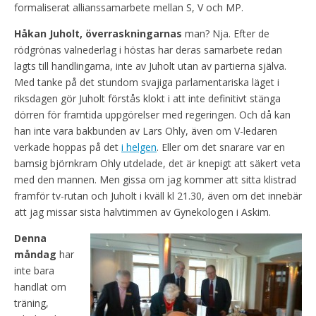
formaliserat allianssamarbete mellan S, V och MP.
Håkan Juholt, överraskningarnas
man? Nja. Efter de
rödgrönas valnederlag i höstas har deras samarbete redan
lagts till handlingarna, inte av Juholt utan av partierna själva.
Med tanke på det stundom svajiga parlamentariska läget i
riksdagen gör Juholt förstås klokt i att inte definitivt stänga
dörren för framtida uppgörelser med regeringen. Och då kan
han inte vara bakbunden av Lars Ohly, även om V-ledaren
verkade hoppas på det
i helgen
. Eller om det snarare var en
bamsig björnkram Ohly utdelade, det är knepigt att säkert veta
med den mannen. Men gissa om jag kommer att sitta klistrad
framför tv-rutan och Juholt i kväll kl 21.30, även om det innebär
att jag missar sista halvtimmen av Gynekologen i Askim.
Denna
måndag
har
inte bara
handlat om
träning,