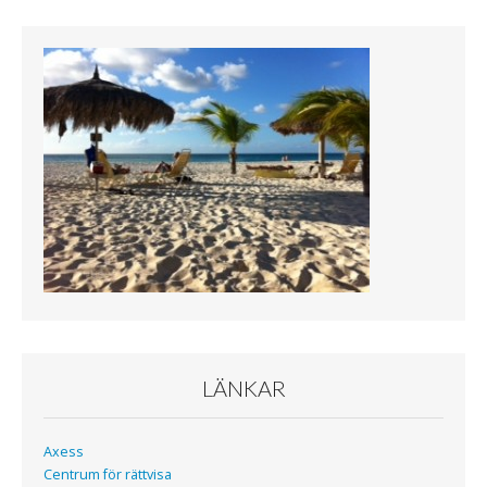
c
i
e
t
b
t
o
e
o
r
k
LÄNKAR
Axess
Centrum för rättvisa