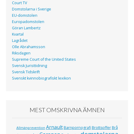
Court TV
Domstolarna i Sverige
EU-domstolen
Europadomstolen
Göran Lambertz
Kvartal
Lagrådet
Olle Abrahamsson
Riksdagen
Supreme Court of the United States
Svensk Juristtidning
Svensk Tidskrift
Svenskt kvinnobiografiskt lexikon
MEST OMSKRIVNA ÄMNEN
Arnault
Barnpornografi
Brottsoffer
Brå
Allmänprevention
domstolarna