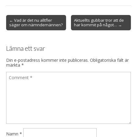
Post
← Vad är det nu alltfler
Aktuellts gubbar tror att de
säger om nämndemännen?
har kommit på något… →
navigation
Lämna ett svar
Din e-postadress kommer inte publiceras.
Obligatoriska fält är
märkta
*
Namn
*