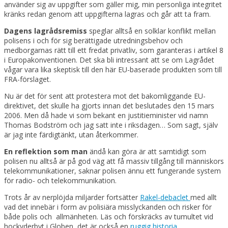
använder sig av uppgifter som gäller mig, min personliga integritet
kränks redan genom att uppgifterna lagras och går att ta fram.
Dagens lagrådsremiss
speglar alltså en solklar konflikt mellan
polisens i och för sig berättigade utredningsbehov och
medborgarnas rätt till ett fredat privatliv, som garanteras i artikel 8
i Europakonventionen. Det ska bli intressant att se om Lagrådet
vågar vara lika skeptisk till den här EU-baserade produkten som till
FRA-förslaget.
Nu är det för sent att protestera mot det bakomliggande EU-
direktivet, det skulle ha gjorts innan det beslutades den 15 mars
2006. Men då hade vi som bekant en justitieminister vid namn
Thomas Bodström och jag satt inte i riksdagen… Som sagt, själv
är jag inte färdigtänkt, utan återkommer.
En reflektion som man
ändå kan göra är att samtidigt som
polisen nu alltså är på god väg att få massiv tillgång till människors
telekommunikationer, saknar polisen ännu ett fungerande system
för radio- och telekommunikation.
Trots år av nerplöjda miljarder fortsätter
Rakel-debaclet
med allt
vad det innebär i form av polisiära misslyckanden och risker för
både polis och allmänheten. Läs och förskräcks av tumultet vid
hockyderbyt i Globen, det är också en
ruggig historia.