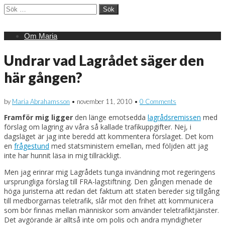
Sök
efter:
Main
Skip
Om Maria
menu
to
content
Undrar vad Lagrådet säger den
här gången?
by
Maria Abrahamsson
•
november 11, 2010
•
0 Comments
Framför mig ligger
den länge emotsedda
lagrådsremissen
med
förslag om lagring av våra så kallade trafikuppgifter. Nej, i
dagsläget är jag inte beredd att kommentera förslaget. Det kom
en
frågestund
med statsministern emellan, med följden att jag
inte har hunnit läsa in mig tillräckligt.
Men jag erinrar mig Lagrådets tunga invändning mot regeringens
ursprungliga förslag till FRA-lagstiftning. Den gången menade de
höga juristerna att redan det faktum att staten bereder sig tillgång
till medborgarnas teletrafik, slår mot den frihet att kommunicera
som bör finnas mellan människor som använder teletrafiktjänster.
Det avgörande är alltså inte om polis och andra myndigheter