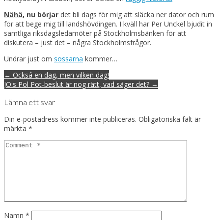
Nähä
, nu b
örjar
det bli dags för mig att släcka ner dator och rum
för att bege mig till landshövdingen. I kväll har Per Unckel bjudit in
samtliga riksdagsledamöter på Stockholmsbänken för att
diskutera – just det – några Stockholmsfrågor.
Undrar just om
sossarna
kommer…
Post
← Också en dag, men vilken dag!
navigation
JO:s Pol Pot-beslut är nog rätt, vad säger det? →
Lämna ett svar
Din e-postadress kommer inte publiceras.
Obligatoriska fält är
märkta
*
Namn
*