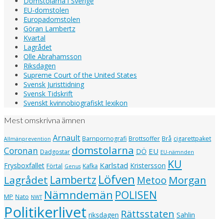
Domstolarna i Sverige
EU-domstolen
Europadomstolen
Göran Lambertz
Kvartal
Lagrådet
Olle Abrahamsson
Riksdagen
Supreme Court of the United States
Svensk Juristtidning
Svensk Tidskrift
Svenskt kvinnobiografiskt lexikon
Mest omskrivna ämnen
Arnault
Barnpornografi
Brottsoffer
Brå
cigarettpaket
Allmänprevention
domstolarna
Coronan
EU
DÖ
Dadgostar
EU-nämnden
KU
Karlstad
Frysboxfallet
Kristersson
Förtal
Kafka
Genus
Löfven
Lagrådet
Lambertz
Morgan
Metoo
Nämndemän
POLISEN
MP
Nato
NWT
Politikerlivet
Rättsstaten
riksdagen
Sahlin