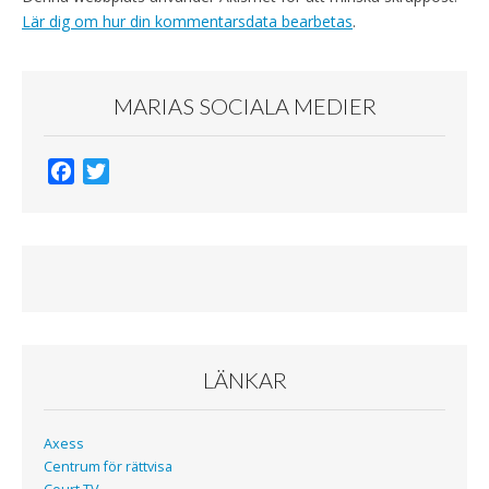
Lär dig om hur din kommentarsdata bearbetas
.
MARIAS SOCIALA MEDIER
F
T
a
w
c
i
e
t
b
t
o
e
o
r
k
LÄNKAR
Axess
Centrum för rättvisa