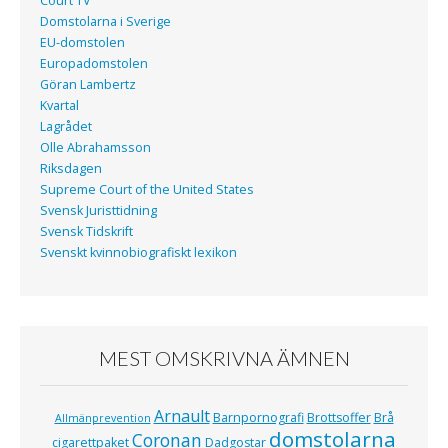
Court TV
Domstolarna i Sverige
EU-domstolen
Europadomstolen
Göran Lambertz
Kvartal
Lagrådet
Olle Abrahamsson
Riksdagen
Supreme Court of the United States
Svensk Juristtidning
Svensk Tidskrift
Svenskt kvinnobiografiskt lexikon
MEST OMSKRIVNA ÄMNEN
Arnault
Barnpornografi
Brottsoffer
Brå
Allmänprevention
domstolarna
Coronan
cigarettpaket
Dadgostar