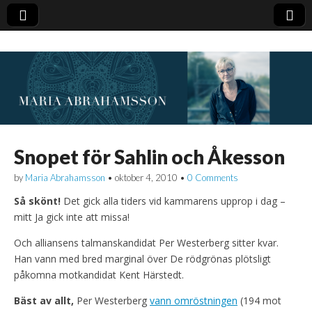
Snopet för Sahlin och Åkesson
by
Maria Abrahamsson
•
oktober 4, 2010
•
0 Comments
Så skönt!
Det gick alla tiders vid kammarens upprop i dag –
mitt Ja gick inte att missa!
Och alliansens talmanskandidat Per Westerberg sitter kvar.
Han vann med bred marginal över De rödgrönas plötsligt
påkomna motkandidat Kent Härstedt.
Bäst av allt,
Per Westerberg
vann omröstningen
(194 mot