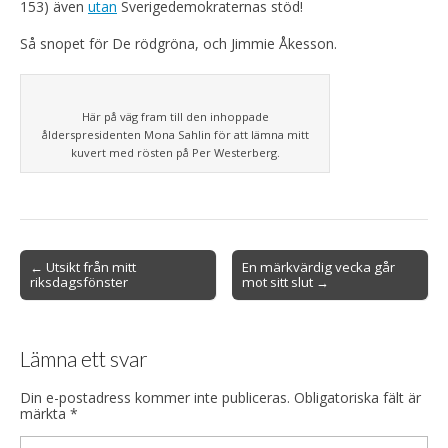
153) även
utan
Sverigedemokraternas stöd!
Så snopet för De rödgröna, och Jimmie Åkesson.
Här på väg fram till den inhoppade
ålderspresidenten Mona Sahlin för att lämna mitt
kuvert med rösten på Per Westerberg.
Post
← Utsikt från mitt
En märkvärdig vecka går
riksdagsfönster
mot sitt slut →
navigation
Lämna ett svar
Din e-postadress kommer inte publiceras.
Obligatoriska fält är
märkta
*