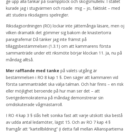
ge upp alla tankar på svampplock och skogsmulleliv. I stället
kurade jag i stugvärmen och roade mig – jo, faktiskt – med
att studera riksdagens spelregler.
Riksdagsordningen (RO) lockar inte jättemånga läsare, men oj
vilken dramatik det gömmer sig bakom de knastertorra
paragraferna! Då tänker jag inte främst på
tilläggsbestämmelsen (1.3.1) om att kammarens första
sammanträde under ett riksmöte börjar klockan 11. Ja, nu på
måndag alltså.
Mer rafflande med tanke
på valets utgång är
bestämmelsen i RO 8 kap 1 §. Den säger att kammaren vid
första sammanträdet ska välja talman. Och här finns – en risk
eller möjlighet beroende på hur man ser det – att
Sverigedemokraterna på måndag demonstrerar sin
omdiskuterade vågmästarroll.
I RO 4 kap 3 § slås helt sonika fast att varje utskott ska bestå
av udda antal ledamöter, lägst 15. Och av RO 7 kap 4 §
framgår att ”kartellbildning” (i detta fall mellan Allianspartierna