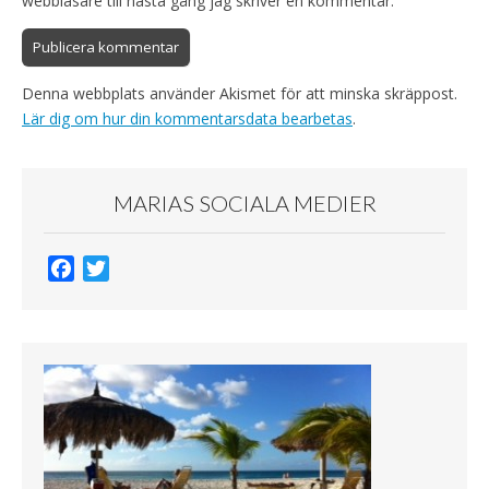
webbläsare till nästa gång jag skriver en kommentar.
Denna webbplats använder Akismet för att minska skräppost.
Lär dig om hur din kommentarsdata bearbetas
.
MARIAS SOCIALA MEDIER
F
T
a
w
c
i
e
t
b
t
o
e
o
r
k