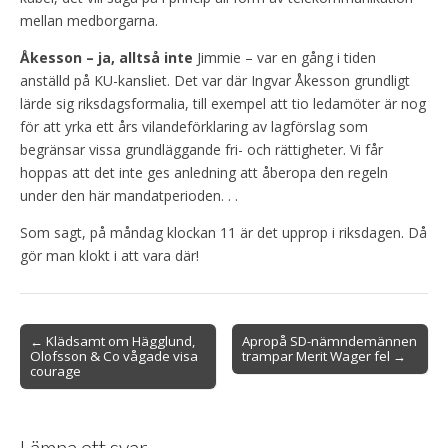
mellan medborgarna.
Åkesson – ja, alltså inte
Jimmie – var en gång i tiden
anställd på KU-kansliet. Det var där Ingvar Åkesson grundligt
lärde sig riksdagsformalia, till exempel att tio ledamöter är nog
för att yrka ett års vilandeförklaring av lagförslag som
begränsar vissa grundläggande fri- och rättigheter. Vi får
hoppas att det inte ges anledning att åberopa den regeln
under den här mandatperioden. . .
Som sagt, på måndag klockan 11 är det upprop i riksdagen. Då
gör man klokt i att vara där!
Post
← Klädsamt om Hägglund,
Apropå SD-nämndemännen
Olofsson & Co vågade visa
trampar Merit Wager fel →
navigation
courage
Lämna ett svar