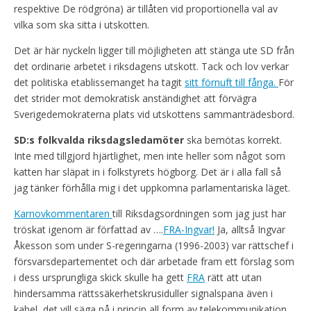
respektive De rödgröna) är tillåten vid proportionella val av
vilka som ska sitta i utskotten.
Det är här nyckeln ligger till möjligheten att stänga ute SD från
det ordinarie arbetet i riksdagens utskott. Tack och lov verkar
det politiska etablissemanget ha tagit
sitt förnuft till fånga.
För
det strider mot demokratisk anständighet att förvägra
Sverigedemokraterna plats vid utskottens sammanträdesbord.
SD:s folkvalda riksdagsledamöter
ska bemötas korrekt.
Inte med tillgjord hjärtlighet, men inte heller som något som
katten har släpat in i folkstyrets högborg. Det är i alla fall så
jag tänker förhålla mig i det uppkomna parlamentariska läget.
Karnovkommentaren
till Riksdagsordningen som jag just har
tröskat igenom är författad av ….
FRA-Ingvar!
Ja, alltså Ingvar
Åkesson som under S-regeringarna (1996-2003) var rättschef i
försvarsdepartementet och där arbetade fram ett förslag som
i dess ursprungliga skick skulle ha gett
FRA
rätt att utan
hindersamma rättssäkerhetskrusiduller signalspana även i
kabel, det vill säga på i princip all form av telekommunikation