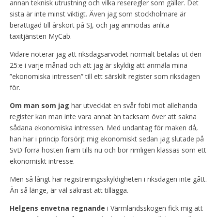
annan teknisk utrustning och vilka reseregler som gäller. Det
sista är inte minst viktigt. Även jag som stockholmare är
berättigad till årskort på SJ, och jag anmodas anlita
taxitjänsten MyCab.
Vidare noterar jag att riksdagsarvodet normalt betalas ut den
25:e i varje månad och att jag är skyldig att anmäla mina
”ekonomiska intressen” till ett särskilt register som riksdagen
för.
Om man som jag
har utvecklat en svår fobi mot allehanda
register kan man inte vara annat än tacksam över att sakna
sådana ekonomiska intressen. Med undantag för maken då,
han har i princip försörjt mig ekonomiskt sedan jag slutade på
SvD förra hösten fram tills nu och bör rimligen klassas som ett
ekonomiskt intresse.
Men så långt har registreringsskyldigheten i riksdagen inte gått.
Än så länge, är väl säkrast att tillägga.
Helgens envetna regnande
i Värmlandsskogen fick mig att