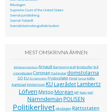
Riksdagen
Supreme Court of the United States
Svensk Juristtidning
Svensk Tidskrift
Svenskt kvinnobiografiskt lexikon
MEST OMSKRIVNA ÄMNEN
Arnault
Barnpornografi
Brottsoffer
Brå
Allmänprevention
domstolarna
Coronan
cigarettpaket
Dadgostar
EU
DÖ
Frysboxfallet
Förtal
Kafka
EU-nämnden
Genus
KU
Lagrådet
Lambertz
Karlstad
Kristersson
Löfven
Morgan
Metoo
MP
Nato
NWT
Nämndemän
POLISEN
Politikerlivet
Rättsstaten
riksdagen