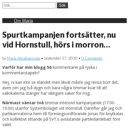
Sök
efter:
Main
Skip
Om Maria
menu
to
content
Spurtkampanjen fortsätter, nu
vid Hornstull, hörs i morron…
by
Maria Abrahamsson
•
september 17, 2010
•
0 Comments
Varför har min blogg 56
kommentarer på ryska i
kommentarstapeln?
Nej, ni kan inte se eländet men likväl måste jag rensa bort det,
även om jag två dygn och bara några timmar kvar till att
vallokalerna stänger har viktigare saker för mig.
Närmast väntar två
timmar intensivt kampanjande (17.00-
19.00) utanför Systembolaget vid Hornstull. Därefter går jag och
partikamraterna hem till föreningsordförande Jonas för knytkalas
och kollektivt tittande på SVT:s avslutande partiledardebatt före
valet.