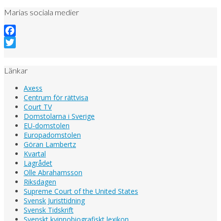
Marias sociala medier
Facebook
Twitter
Länkar
Axess
Centrum för rättvisa
Court TV
Domstolarna i Sverige
EU-domstolen
Europadomstolen
Göran Lambertz
Kvartal
Lagrådet
Olle Abrahamsson
Riksdagen
Supreme Court of the United States
Svensk Juristtidning
Svensk Tidskrift
Svenskt kvinnobiografiskt lexikon