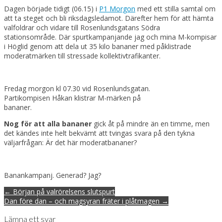
Dagen började tidigt (06.15) i
P1 Morgon
med ett stilla samtal om
att ta steget och bli riksdagsledamot. Därefter hem för att hämta
valfoldrar och vidare till Rosenlundsgatans Södra
stationsområde. Där spurtkampanjande jag och mina M-kompisar
i Höglid genom att dela ut 35 kilo bananer med påklistrade
moderatmärken till stressade kollektivtrafikanter.
Fredag morgon kl 07.30 vid Rosenlundsgatan.
Partikompisen Håkan klistrar M-märken på
bananer.
Nog för att alla bananer
gick åt på mindre än en timme, men
det kändes inte helt bekvämt att tvingas svara på den tykna
väljarfrågan: Är det här moderatbananer?
Banankampanj. Generad? Jag?
Post
← Början på valrörelsens slutspurt
navigation
Dan före dan – och magsyran fräter i plåtmagen →
Lämna ett svar