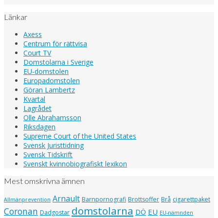
Twitter
Länkar
Axess
Centrum för rättvisa
Court TV
Domstolarna i Sverige
EU-domstolen
Europadomstolen
Göran Lambertz
Kvartal
Lagrådet
Olle Abrahamsson
Riksdagen
Supreme Court of the United States
Svensk Juristtidning
Svensk Tidskrift
Svenskt kvinnobiografiskt lexikon
Mest omskrivna ämnen
Arnault
Barnpornografi
Brottsoffer
Brå
cigarettpaket
Allmänprevention
domstolarna
Coronan
EU
DÖ
Dadgostar
EU-nämnden