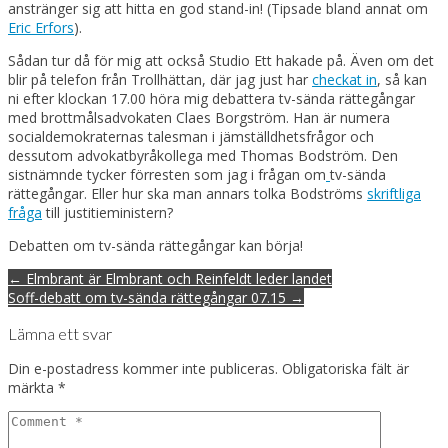
anstränger sig att hitta en god stand-in! (Tipsade bland annat om
Eric Erfors
).
Sådan tur då för mig att också Studio Ett hakade på. Även om det
blir på telefon från Trollhättan, där jag just har
checkat in
, så kan
ni efter klockan 17.00 höra mig debattera tv-sända rättegångar
med brottmålsadvokaten Claes Borgström. Han är numera
socialdemokraternas talesman i jämställdhetsfrågor och
dessutom advokatbyråkollega med Thomas Bodström. Den
sistnämnde tycker förresten som jag i frågan om
tv-sända
rättegångar. Eller hur ska man annars tolka Bodströms
skriftliga
fråga
till justitieministern?
Debatten om tv-sända rättegångar kan börja!
Post
← Elmbrant är Elmbrant och Reinfeldt leder landet
navigation
Soff-debatt om tv-sända rättegångar 07.15 →
Lämna ett svar
Din e-postadress kommer inte publiceras.
Obligatoriska fält är
märkta
*