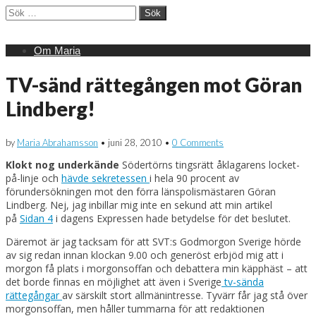
Sök
efter:
Main
Skip
Om Maria
menu
to
content
TV-sänd rättegången mot Göran
Lindberg!
by
Maria Abrahamsson
•
juni 28, 2010
•
0 Comments
Klokt nog underkände
Södertörns tingsrätt åklagarens locket-
på-linje och
hävde sekretessen
i hela 90 procent av
förundersökningen mot den förra länspolismästaren Göran
Lindberg. Nej, jag inbillar mig inte en sekund att min artikel
på
Sidan 4
i dagens Expressen hade betydelse för det beslutet.
Däremot är jag tacksam för att SVT:s Godmorgon Sverige hörde
av sig redan innan klockan 9.00 och generöst erbjöd mig att i
morgon få plats i morgonsoffan och debattera min käpphäst – att
det borde finnas en möjlighet att även i Sverige
tv-sända
rättegångar
av särskilt stort allmänintresse. Tyvärr får jag stå över
morgonsoffan, men håller tummarna för att redaktionen