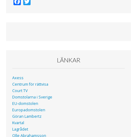
F
T
a
w
c
i
e
t
b
t
o
e
o
r
k
LÄNKAR
Axess
Centrum för rättvisa
Court TV
Domstolarna i Sverige
EU-domstolen
Europadomstolen
Göran Lambertz
Kvartal
Lagrådet
Olle Abrahamsson