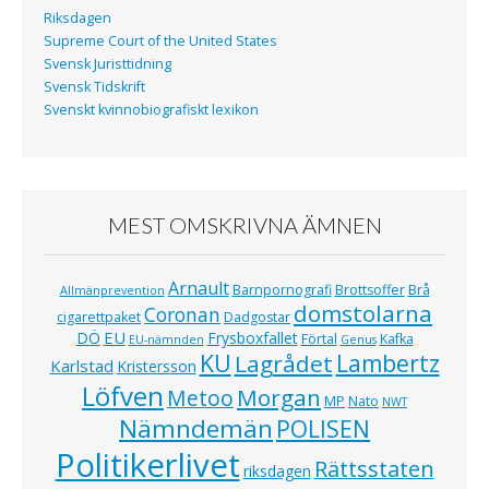
Riksdagen
Supreme Court of the United States
Svensk Juristtidning
Svensk Tidskrift
Svenskt kvinnobiografiskt lexikon
MEST OMSKRIVNA ÄMNEN
Arnault
Barnpornografi
Brottsoffer
Brå
Allmänprevention
domstolarna
Coronan
cigarettpaket
Dadgostar
EU
DÖ
Frysboxfallet
Förtal
Kafka
EU-nämnden
Genus
KU
Lagrådet
Lambertz
Karlstad
Kristersson
Löfven
Morgan
Metoo
MP
Nato
NWT
Nämndemän
POLISEN
Politikerlivet
Rättsstaten
riksdagen