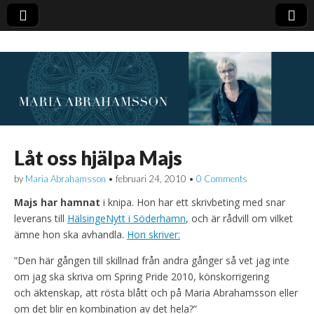
Låt oss hjälpa Majs
by
Maria Abrahamsson
•
februari 24, 2010
•
0 Comments
Majs har hamnat
i knipa. Hon har ett skrivbeting med snar
leverans till
HälsingeNytt
i Söderhamn
, och är rådvill om vilket
ämne hon ska avhandla.
Hon skriver:
”Den här gången till skillnad från andra gånger så vet jag inte
om jag ska skriva om Spring Pride 2010, könskorrigering
och äktenskap, att rösta blått och på Maria Abrahamsson eller
om det blir en kombination av det hela?”