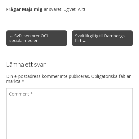
Frågar Majs mig
är svaret …givet. Allt!
Post
← SvD, seniorer OCH
Svalt likgiltig till Dambergs
sociala medier
flirt →
navigation
Lämna ett svar
Din e-postadress kommer inte publiceras.
Obligatoriska fält är
märkta
*