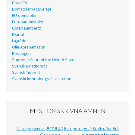
Court TV
Domstolarna i Sverige
EU-domstolen
Europadomstolen
Göran Lambertz
Kvartal
Lagrådet
Olle Abrahamsson
Riksdagen
Supreme Court of the United States
Svensk Juristtidning
Svensk Tidskrift
Svenskt kvinnobiografiskt lexikon
MEST OMSKRIVNA ÄMNEN
Arnault
Barnpornografi
Brottsoffer
Brå
Allmänprevention
domstolarna