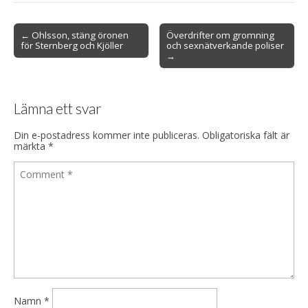
Post
← Ohlsson, stäng öronen
Överdrifter om gromning
för Sternberg och Kjöller
och sexnätverkande poliser
navigation
→
Lämna ett svar
Din e-postadress kommer inte publiceras.
Obligatoriska fält är
märkta
*
Namn
*