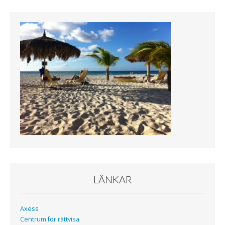
c
i
e
t
b
t
o
e
o
r
k
LÄNKAR
Axess
Centrum för rättvisa