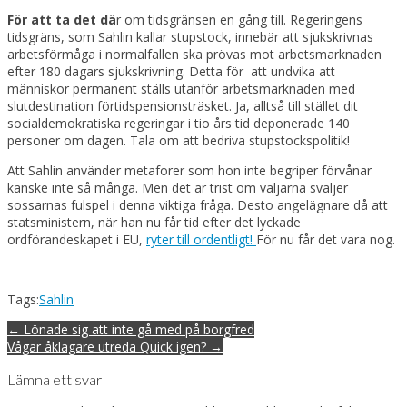
För att ta det dä
r om tidsgränsen en gång till. Regeringens
tidsgräns, som Sahlin kallar stupstock, innebär att sjukskrivnas
arbetsförmåga i normalfallen ska prövas mot arbetsmarknaden
efter 180 dagars sjukskrivning. Detta för att undvika att
människor permanent ställs utanför arbetsmarknaden med
slutdestination förtidspensionsträsket. Ja, alltså till stället dit
socialdemokratiska regeringar i tio års tid deponerade 140
personer om dagen. Tala om att bedriva stupstockspolitik!
Att Sahlin använder metaforer som hon inte begriper förvånar
kanske inte så många. Men det är trist om väljarna sväljer
sossarnas fulspel i denna viktiga fråga. Desto angelägnare då att
statsministern, när han nu får tid efter det lyckade
ordförandeskapet i EU,
ryter till ordentligt!
För nu får det vara nog.
Tags:
Sahlin
Post
← Lönade sig att inte gå med på borgfred
navigation
Vågar åklagare utreda Quick igen? →
Lämna ett svar