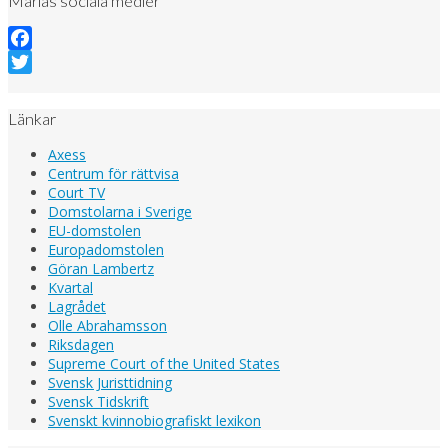
Marias sociala medier
Facebook
Twitter
Länkar
Axess
Centrum för rättvisa
Court TV
Domstolarna i Sverige
EU-domstolen
Europadomstolen
Göran Lambertz
Kvartal
Lagrådet
Olle Abrahamsson
Riksdagen
Supreme Court of the United States
Svensk Juristtidning
Svensk Tidskrift
Svenskt kvinnobiografiskt lexikon