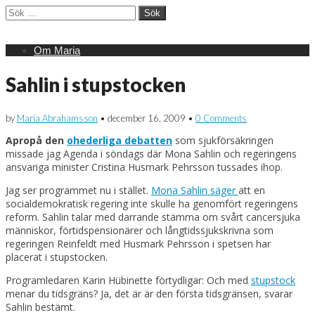
Sök
efter:
Main
Skip
Om Maria
menu
to
content
Sahlin i stupstocken
by
Maria Abrahamsson
•
december 16, 2009
•
0 Comments
Apropå den
ohederliga debatten
som sjukförsäkringen
missade jag Agenda i söndags där Mona Sahlin och regeringens
ansvariga minister Cristina Husmark Pehrsson tussades ihop.
Jag ser programmet nu i stället.
Mona Sahlin säger
att en
socialdemokratisk regering inte skulle ha genomfört regeringens
reform. Sahlin talar med darrande stämma om svårt cancersjuka
människor, förtidspensionärer och långtidssjukskrivna som
regeringen Reinfeldt med Husmark Pehrsson i spetsen har
placerat i stupstocken.
Programledaren Karin Hübinette förtydligar: Och med
stupstock
menar du tidsgräns? Ja, det är är den första tidsgränsen, svarar
Sahlin bestämt.