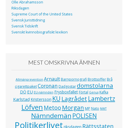
Olle Abrahamsson
Riksdagen
Supreme Court of the United States
Svensk Juristtidning
Svensk Tidskrift
Svenskt kvinnobiografiskt lexikon
MEST OMSKRIVNA ÄMNEN
Arnault
Barnpornografi
Brottsoffer
Brå
Allmänprevention
domstolarna
Coronan
cigarettpaket
Dadgostar
EU
DÖ
Frysboxfallet
Förtal
Kafka
EU-nämnden
Genus
KU
Lagrådet
Lambertz
Karlstad
Kristersson
Löfven
Morgan
Metoo
MP
Nato
NWT
Nämndemän
POLISEN
Politikerlivet
Rättsstaten
riksdagen