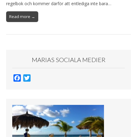
regelbok och kommer därför att entlediga inte bara…
Read more →
MARIAS SOCIALA MEDIER
F
T
a
w
c
i
e
t
b
t
o
e
o
r
k