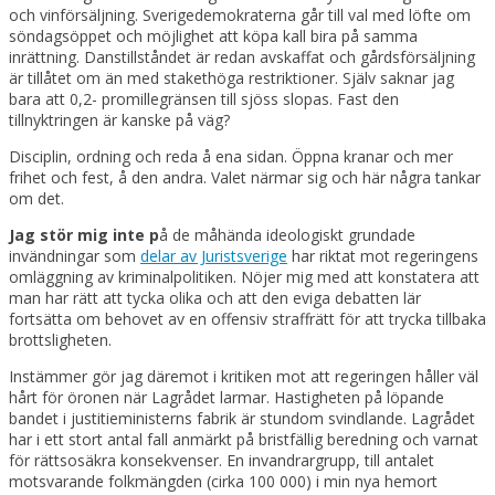
och vinförsäljning. Sverigedemokraterna går till val med löfte om
söndagsöppet och möjlighet att köpa kall bira på samma
inrättning. Danstillståndet är redan avskaffat och gårdsförsäljning
är tillåtet om än med stakethöga restriktioner. Själv saknar jag
bara att 0,2- promillegränsen till sjöss slopas. Fast den
tillnyktringen är kanske på väg?
Disciplin, ordning och reda å ena sidan. Öppna kranar och mer
frihet och fest, å den andra. Valet närmar sig och här några tankar
om det.
Jag stör mig inte p
å de måhända ideologiskt grundade
invändningar som
delar av Juristsverige
har riktat mot regeringens
omläggning av kriminalpolitiken. Nöjer mig med att konstatera att
man har rätt att tycka olika och att den eviga debatten lär
fortsätta om behovet av en offensiv straffrätt för att trycka tillbaka
brottsligheten.
Instämmer gör jag däremot i kritiken mot att regeringen håller väl
hårt för öronen när Lagrådet larmar. Hastigheten på löpande
bandet i justitieministerns fabrik är stundom svindlande. Lagrådet
har i ett stort antal fall anmärkt på bristfällig beredning och varnat
för rättsosäkra konsekvenser. En invandrargrupp, till antalet
motsvarande folkmängden (cirka 100 000) i min nya hemort