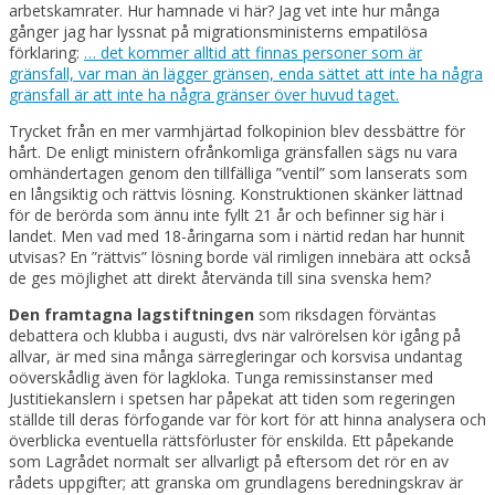
arbetskamrater. Hur hamnade vi här? Jag vet inte hur många
gånger jag har lyssnat på migrationsministerns empatilösa
förklaring:
… det kommer alltid att finnas personer som är
gränsfall, var man än lägger gränsen, enda sättet att inte ha några
gränsfall är att inte ha några gränser över huvud taget.
Trycket från en mer varmhjärtad folkopinion blev dessbättre för
hårt. De enligt ministern ofrånkomliga gränsfallen sägs nu vara
omhändertagen genom den tillfälliga ”ventil” som lanserats som
en långsiktig och rättvis lösning. Konstruktionen skänker lättnad
för de berörda som ännu inte fyllt 21 år och befinner sig här i
landet. Men vad med 18-åringarna som i närtid redan har hunnit
utvisas? En ”rättvis” lösning borde väl rimligen innebära att också
de ges möjlighet att direkt återvända till sina svenska hem?
Den framtagna lagstiftningen
som riksdagen förväntas
debattera och klubba i augusti, dvs när valrörelsen kör igång på
allvar, är med sina många särregleringar och korsvisa undantag
oöverskådlig även för lagkloka. Tunga remissinstanser med
Justitiekanslern i spetsen har påpekat att tiden som regeringen
ställde till deras förfogande var för kort för att hinna analysera och
överblicka eventuella rättsförluster för enskilda. Ett påpekande
som Lagrådet normalt ser allvarligt på eftersom det rör en av
rådets uppgifter; att granska om grundlagens beredningskrav är