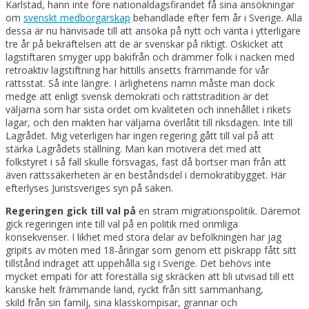
Karlstad, hann inte före nationaldagsfirandet få sina ansökningar
om
svenskt medborgarskap
behandlade efter fem år i Sverige. Alla
dessa är nu hänvisade till att ansöka på nytt och vänta i ytterligare
tre år på bekräftelsen att de är svenskar på riktigt. Oskicket att
lagstiftaren smyger upp bakifrån och drämmer folk i nacken med
retroaktiv lagstiftning har hittills ansetts främmande för vår
rättsstat. Så inte längre. I ärlighetens namn måste man dock
medge att enligt svensk demokrati och rättstradition är det
väljarna som har sista ordet om kvaliteten och innehållet i rikets
lagar, och den makten har väljarna överlåtit till riksdagen. Inte till
Lagrådet. Mig veterligen har ingen regering gått till val på att
stärka Lagrådets ställning. Man kan motivera det med att
folkstyret i så fall skulle försvagas, fast då bortser man från att
även rättssäkerheten är en beståndsdel i demokratibygget. Här
efterlyses Juristsveriges syn på saken.
Regeringen gick till val på
en stram migrationspolitik. Däremot
gick regeringen inte till val på en politik med orimliga
konsekvenser. I likhet med stora delar av befolkningen har jag
gripits av möten med 18-åringar som genom ett piskrapp fått sitt
tillstånd indraget att uppehålla sig i Sverige. Det behövs inte
mycket empati för att föreställa sig skräcken att bli utvisad till ett
kanske helt främmande land, ryckt från sitt sammanhang,
skild från sin familj, sina klasskompisar, grannar och