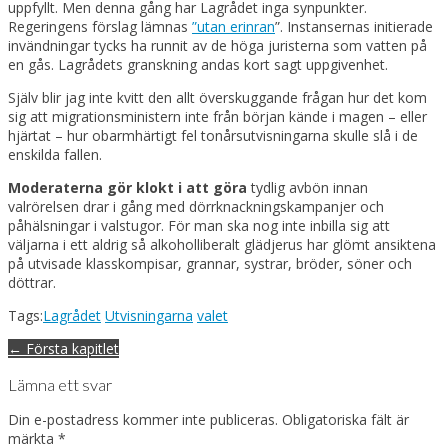
uppfyllt. Men denna gång har Lagrådet inga synpunkter.
Regeringens förslag lämnas
”utan erinran
”. Instansernas initierade
invändningar tycks ha runnit av de höga juristerna som vatten på
en gås. Lagrådets granskning andas kort sagt uppgivenhet.
Själv blir jag inte kvitt den allt överskuggande frågan hur det kom
sig att migrationsministern inte från början kände i magen – eller
hjärtat – hur obarmhärtigt fel tonårsutvisningarna skulle slå i de
enskilda fallen.
Moderaterna gör klokt i att göra
tydlig avbön innan
valrörelsen drar i gång med dörrknackningskampanjer och
påhälsningar i valstugor. För man ska nog inte inbilla sig att
väljarna i ett aldrig så alkoholliberalt glädjerus har glömt ansiktena
på utvisade klasskompisar, grannar, systrar, bröder, söner och
döttrar.
Tags:
Lagrådet
Utvisningarna
valet
Post
← Första kapitlet
navigation
Lämna ett svar
Din e-postadress kommer inte publiceras.
Obligatoriska fält är
märkta
*