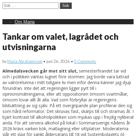
Sök
efter:
Main
Skip
Om Maria
menu
to
content
Tankar om valet, lagrådet och
utvisningarna
by
Maria Abrahamsson
•
juni 26, 2026
•
0 Comments
Almedalsveckan går mot sitt slut,
semesterfirandet tar vid
och i politiken väntas lugnet före stormen. Jag borde vara luttrad
av valrörelserna i mitt tidigare liv men inför denna känner jag djup
förundran. Inte det att regeringen ligger pyrt till i
opinionsmätningarna, eller att oppositionen ömsom svartmålar,
ömsom lovar allt åt alla. Vad som förbryllar är regeringens
bildsättning av sig själv. På ett övergripande plan profilerar den sig
som hård reformator. Det skruvas fast, skärps till och stramas åt. I
bjärt kontrast till alkoholpolitiken som mjukas upp i frejdig nyliberal
anda. För att servera alkohol på lokal i Sommarsverige nådens år
2026 krävs varken kök, matlagning eller sittplatser. Moderaterna
slår ett slag för sänkt åldersgräns till 18 vid Systembolagets öl-