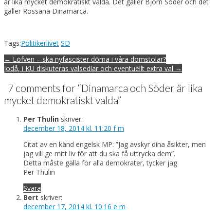
är lika mycket demokratiskt valda. Det gäller Björn Söder och det
gäller Rossana Dinamarca.
Tags:
Politikerlivet
SD
Post
← Löfven – ska nyfascister döma i våra domstolar?
navigation
Jodå, i KU diskuteras valsedlar och eventuellt extra val →
7 comments for “
Dinamarca och Söder är lika
mycket demokratiskt valda
”
Per Thulin
skriver:
december 18, 2014 kl. 11:20 f m
Citat av en känd engelsk MP: ”Jag avskyr dina åsikter, men
jag vill ge mitt liv för att du ska få uttrycka dem”.
Detta måste gälla för alla demokrater, tycker jag
Per Thulin
Svara
Bert
skriver:
december 17, 2014 kl. 10:16 e m