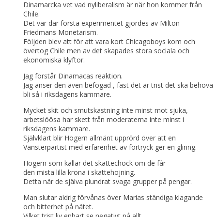
Dinamarcka vet vad nyliberalism är när hon kommer från
Chile.
Det var där första experimentet gjordes av Milton
Friedmans Monetarism.
Följden blev att för att vara kort Chicagoboys kom och
övertog Chile men av det skapades stora sociala och
ekonomiska klyftor.
Jag förstår Dinamacas reaktion.
Jag anser den även befogad , fast det är trist det ska behöva
bli så i riksdagens kammare.
Mycket skit och smutskastning inte minst mot sjuka,
arbetslöösa har skett från moderaterna inte minst i
riksdagens kammare.
Självklart blir Högern allmänt upprörd över att en
Vänsterpartist med erfarenhet av förtryck ger en gliring.
Högern som kallar det skattechock om de får
den mista lilla krona i skattehöjning.
Detta när de själva plundrat svaga grupper på pengar.
Man slutar aldrig förvånas över Marias ständiga klagande
och bitterhet på nätet.
Vilket trist liv enbart se negativt på allt.