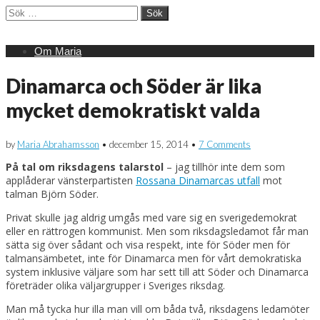
Sök
efter:
Main
Skip
Om Maria
menu
to
content
Dinamarca och Söder är lika
mycket demokratiskt valda
by
Maria Abrahamsson
•
december 15, 2014
•
7 Comments
På tal om riksdagens talarstol
– jag tillhör inte dem som
applåderar vänsterpartisten
Rossana Dinamarcas utfall
mot
talman Björn Söder.
Privat skulle jag aldrig umgås med vare sig en sverigedemokrat
eller en rättrogen kommunist. Men som riksdagsledamot får man
sätta sig över sådant och visa respekt, inte för Söder men för
talmansämbetet, inte för Dinamarca men för vårt demokratiska
system inklusive väljare som har sett till att Söder och Dinamarca
företräder olika väljargrupper i Sveriges riksdag.
Man må tycka hur illa man vill om båda två, riksdagens ledamöter