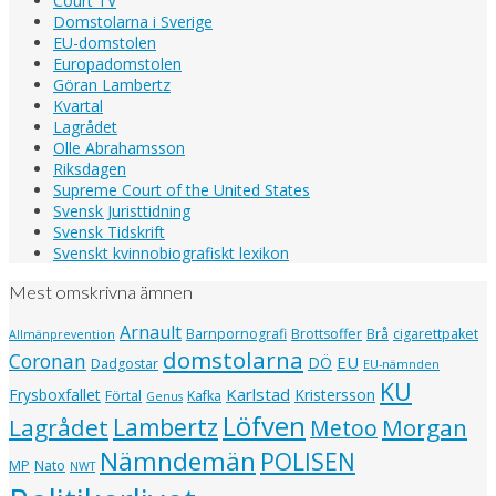
Court TV
Domstolarna i Sverige
EU-domstolen
Europadomstolen
Göran Lambertz
Kvartal
Lagrådet
Olle Abrahamsson
Riksdagen
Supreme Court of the United States
Svensk Juristtidning
Svensk Tidskrift
Svenskt kvinnobiografiskt lexikon
Mest omskrivna ämnen
Arnault
Barnpornografi
Brottsoffer
Brå
cigarettpaket
Allmänprevention
domstolarna
Coronan
EU
DÖ
Dadgostar
EU-nämnden
KU
Karlstad
Frysboxfallet
Kristersson
Förtal
Kafka
Genus
Löfven
Lagrådet
Lambertz
Morgan
Metoo
Nämndemän
POLISEN
MP
Nato
NWT