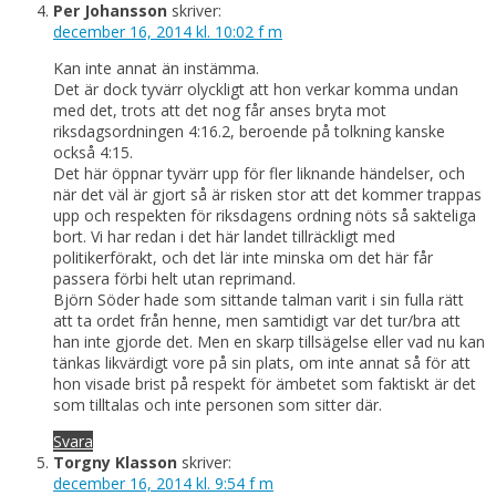
Per Johansson
skriver:
december 16, 2014 kl. 10:02 f m
Kan inte annat än instämma.
Det är dock tyvärr olyckligt att hon verkar komma undan
med det, trots att det nog får anses bryta mot
riksdagsordningen 4:16.2, beroende på tolkning kanske
också 4:15.
Det här öppnar tyvärr upp för fler liknande händelser, och
när det väl är gjort så är risken stor att det kommer trappas
upp och respekten för riksdagens ordning nöts så sakteliga
bort. Vi har redan i det här landet tillräckligt med
politikerförakt, och det lär inte minska om det här får
passera förbi helt utan reprimand.
Björn Söder hade som sittande talman varit i sin fulla rätt
att ta ordet från henne, men samtidigt var det tur/bra att
han inte gjorde det. Men en skarp tillsägelse eller vad nu kan
tänkas likvärdigt vore på sin plats, om inte annat så för att
hon visade brist på respekt för ämbetet som faktiskt är det
som tilltalas och inte personen som sitter där.
Svara
Torgny Klasson
skriver:
december 16, 2014 kl. 9:54 f m