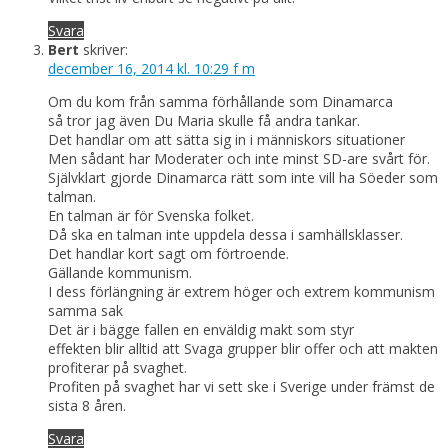
Svara
Bert
skriver:
december 16, 2014 kl. 10:29 f m
Om du kom från samma förhållande som Dinamarca
så tror jag även Du Maria skulle få andra tankar.
Det handlar om att sätta sig in i människors situationer
Men sådant har Moderater och inte minst SD-are svårt för.
Självklart gjorde Dinamarca rätt som inte vill ha Söeder som
talman.
En talman är för Svenska folket.
Då ska en talman inte uppdela dessa i samhällsklasser.
Det handlar kort sagt om förtroende.
Gällande kommunism.
I dess förlängning är extrem höger och extrem kommunism
samma sak
Det är i bägge fallen en enväldig makt som styr
effekten blir alltid att Svaga grupper blir offer och att makten
profiterar på svaghet.
Profiten på svaghet har vi sett ske i Sverige under främst de
sista 8 åren.
Svara