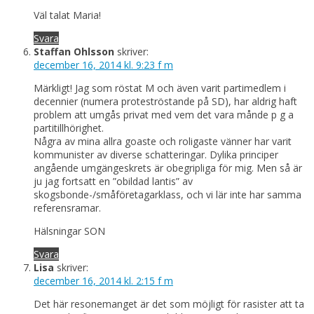
Väl talat Maria!
Svara
Staffan Ohlsson
skriver:
december 16, 2014 kl. 9:23 f m
Märkligt! Jag som röstat M och även varit partimedlem i
decennier (numera proteströstande på SD), har aldrig haft
problem att umgås privat med vem det vara månde p g a
partitillhörighet.
Några av mina allra goaste och roligaste vänner har varit
kommunister av diverse schatteringar. Dylika principer
angående umgängeskrets är obegripliga för mig. Men så är
ju jag fortsatt en ”obildad lantis” av
skogsbonde-/småföretagarklass, och vi lär inte har samma
referensramar.
Hälsningar SON
Svara
Lisa
skriver:
december 16, 2014 kl. 2:15 f m
Det här resonemanget är det som möjligt för rasister att ta