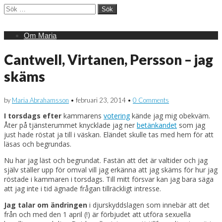
Sök
efter:
Main
Skip
Om Maria
menu
to
content
Cantwell, Virtanen, Persson – jag
skäms
by
Maria Abrahamsson
•
februari 23, 2014
•
0 Comments
I torsdags efter
kammarens
votering
kände jag mig obekväm.
Åter på tjänsterummet knycklade jag ner
betänkandet
som jag
just hade röstat ja till i väskan. Eländet skulle tas med hem för att
läsas och begrundas.
Nu har jag läst och begrundat. Fastän att det är valtider och jag
själv ställer upp för omval vill jag erkänna att jag skäms för hur jag
röstade i kammaren i torsdags. Till mitt försvar kan jag bara säga
att jag inte i tid ägnade frågan tillräckligt intresse.
Jag talar om ändringen
i djurskyddslagen som innebär att det
från och med den 1 april (!) är förbjudet att utföra sexuella