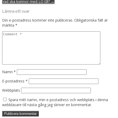
navigation
Vad ska kvinnor med LO till? →
Lämna ett svar
Din e-postadress kommer inte publiceras.
Obligatoriska fält är
märkta
*
Namn
*
E-postadress
*
Webbplats
Spara mitt namn, min e-postadress och webbplats i denna
webbläsare till nästa gång jag skriver en kommentar.