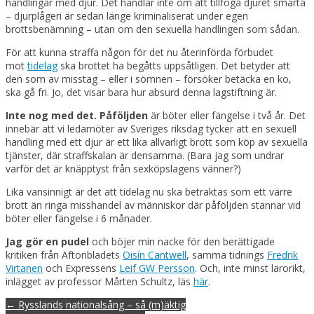
handlingar med djur. Det handlar inte om att tillfoga djuret smärta
– djurplågeri är sedan länge kriminaliserat under egen
brottsbenämning – utan om den sexuella handlingen som sådan.
För att kunna straffa någon för det nu återinförda förbudet
mot
tidelag
ska brottet ha begåtts uppsåtligen. Det betyder att
den som av misstag – eller i sömnen – försöker betäcka en ko,
ska gå fri. Jo, det visar bara hur absurd denna lagstiftning är.
Inte nog med det. Påföljden
är böter eller fängelse i två år. Det
innebär att vi ledamöter av Sveriges riksdag tycker att en sexuell
handling med ett djur är ett lika allvarligt brott som köp av sexuella
tjänster, där straffskalan är densamma. (Bara jag som undrar
varför det är knäpptyst från sexköpslagens vänner?)
Lika vansinnigt är det att tidelag nu ska betraktas som ett värre
brott än ringa misshandel av människor där påföljden stannar vid
böter eller fängelse i 6 månader.
Jag gör en pudel
och böjer min nacke för den berättigade
kritiken från Aftonbladets
Oisín Cantwell
, samma tidnings
Fredrik
Virtanen
och Expressens
Leif GW Persson
. Och, inte minst lärorikt,
inlägget av professor Mårten Schultz, läs
här
.
Post
← Rysslands nationalsång – så (m)äktig