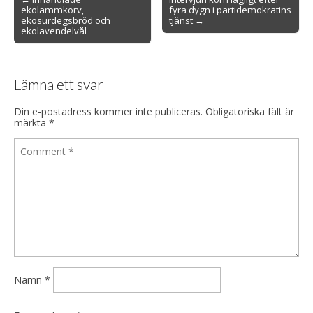
ekolammkorv,
fyra dygn i partidemokratins
navigation
ekosurdegsbröd och
tjänst →
ekolavendelvål
Lämna ett svar
Din e-postadress kommer inte publiceras.
Obligatoriska fält är
märkta
*
Namn
*