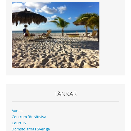
b
t
o
e
o
r
k
LÄNKAR
Axess
Centrum för rättvisa
Court TV
Domstolarna i Sverige