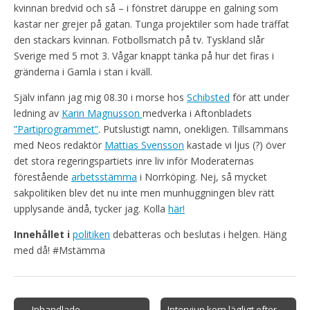
kvinnan bredvid och så – i fönstret däruppe en galning som
kastar ner grejer på gatan. Tunga projektiler som hade träffat
den stackars kvinnan. Fotbollsmatch på tv. Tyskland slår
Sverige med 5 mot 3. Vågar knappt tänka på hur det firas i
gränderna i Gamla i stan i kväll.
Själv infann jag mig 08.30 i morse hos
Schibsted
för att under
ledning av
Karin Magnusson
medverka i Aftonbladets
”Partiprogrammet”
. Putslustigt namn, onekligen. Tillsammans
med Neos redaktör
Mattias Svensson
kastade vi ljus (?) över
det stora regeringspartiets inre liv inför Moderaternas
förestående
arbetsstämma
i Norrköping. Nej, så mycket
sakpolitiken blev det nu inte men munhuggningen blev rätt
upplysande ändå, tycker jag. Kolla
här!
Innehållet i
politiken
debatteras och beslutas i helgen. Häng
med då! #Mstämma
Post
← Inhandlade
Intervjun kom lägligt efter