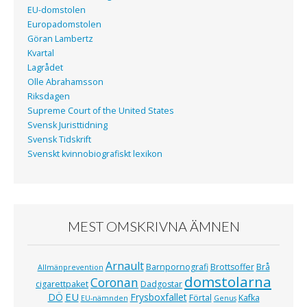
EU-domstolen
Europadomstolen
Göran Lambertz
Kvartal
Lagrådet
Olle Abrahamsson
Riksdagen
Supreme Court of the United States
Svensk Juristtidning
Svensk Tidskrift
Svenskt kvinnobiografiskt lexikon
MEST OMSKRIVNA ÄMNEN
Arnault
Barnpornografi
Brottsoffer
Brå
Allmänprevention
domstolarna
Coronan
cigarettpaket
Dadgostar
EU
DÖ
Frysboxfallet
Förtal
Kafka
EU-nämnden
Genus