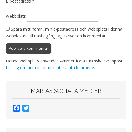
E-postadress
*
Webbplats
Spara mitt namn, min e-postadress och webbplats i denna
webbläsare till nästa gång jag skriver en kommentar.
Denna webbplats använder Akismet för att minska skräppost.
Lär dig om hur din kommentarsdata bearbetas
.
MARIAS SOCIALA MEDIER
F
T
a
w
c
i
e
t