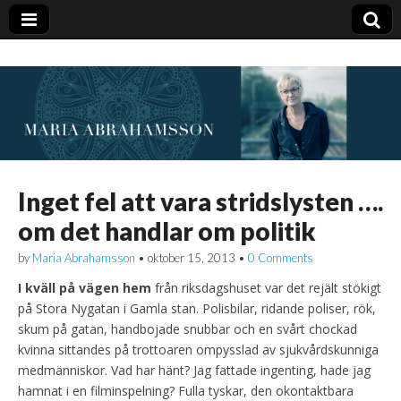
Inget fel att vara stridslysten ….
om det handlar om politik
by
Maria Abrahamsson
•
oktober 15, 2013
•
0 Comments
I kväll på vägen hem
från riksdagshuset var det rejält stökigt
på Stora Nygatan i Gamla stan. Polisbilar, ridande poliser, rök,
skum på gatan, handbojade snubbar och en svårt chockad
kvinna sittandes på trottoaren ompysslad av sjukvårdskunniga
medmänniskor. Vad har hänt? Jag fattade ingenting, hade jag
hamnat i en filminspelning? Fulla tyskar, den okontaktbara