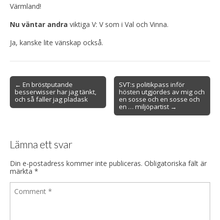
Värmland!
Nu väntar andra
viktiga V: V som i Val och Vinna.
Ja, kanske lite vänskap också.
Post
← En bröstputande
SVT:s politikpass inför
besserwisser har jag tänkt,
hösten utgjordes av mig och
navigation
och så faller jag pladask
en sosse och en sosse och
en … miljöpartist →
Lämna ett svar
Din e-postadress kommer inte publiceras.
Obligatoriska fält är
märkta
*