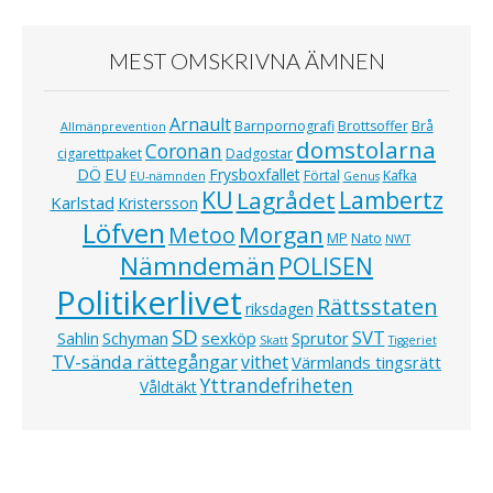
MEST OMSKRIVNA ÄMNEN
Arnault
Barnpornografi
Brottsoffer
Brå
Allmänprevention
domstolarna
Coronan
cigarettpaket
Dadgostar
EU
DÖ
Frysboxfallet
Förtal
Kafka
EU-nämnden
Genus
KU
Lagrådet
Lambertz
Karlstad
Kristersson
Löfven
Morgan
Metoo
MP
Nato
NWT
Nämndemän
POLISEN
Politikerlivet
Rättsstaten
riksdagen
SD
SVT
Schyman
sexköp
Sprutor
Sahlin
Skatt
Tiggeriet
TV-sända rättegångar
vithet
Värmlands tingsrätt
Yttrandefriheten
Våldtäkt