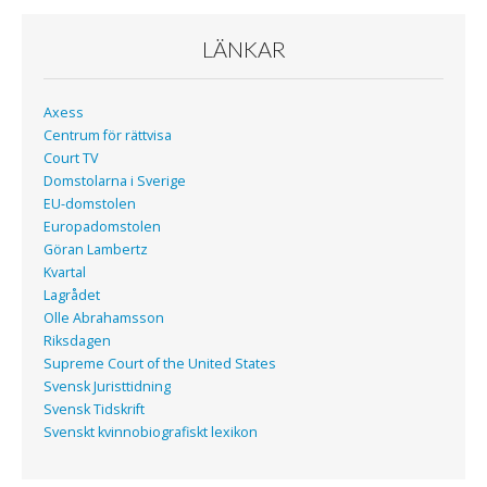
LÄNKAR
Axess
Centrum för rättvisa
Court TV
Domstolarna i Sverige
EU-domstolen
Europadomstolen
Göran Lambertz
Kvartal
Lagrådet
Olle Abrahamsson
Riksdagen
Supreme Court of the United States
Svensk Juristtidning
Svensk Tidskrift
Svenskt kvinnobiografiskt lexikon