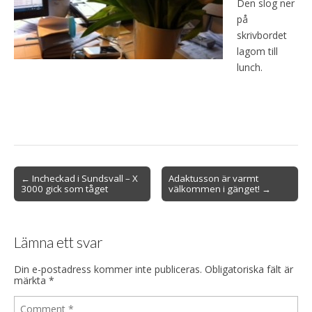
Den slog ner
på
skrivbordet
lagom till
lunch.
Post
← Incheckad i Sundsvall – X
Adaktusson är varmt
3000 gick som tåget
välkommen i gänget! →
navigation
Lämna ett svar
Din e-postadress kommer inte publiceras.
Obligatoriska fält är
märkta
*