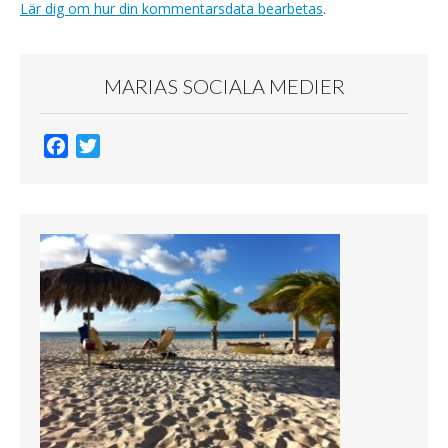
Lär dig om hur din kommentarsdata bearbetas
.
MARIAS SOCIALA MEDIER
F
T
a
w
c
i
e
t
b
t
o
e
o
r
k