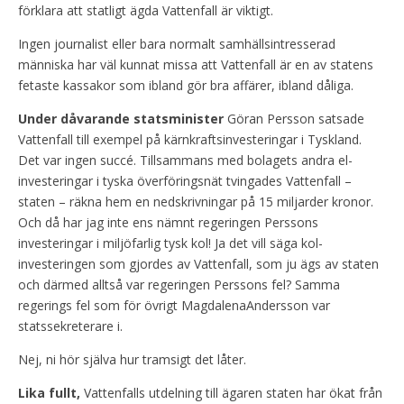
förklara att statligt ägda Vattenfall är viktigt.
Ingen journalist eller bara normalt samhällsintresserad
människa har väl kunnat missa att Vattenfall är en av statens
fetaste kassakor som ibland gör bra affärer, ibland dåliga.
Under dåvarande statsminister
Göran Persson satsade
Vattenfall till exempel på kärnkraftsinvesteringar i Tyskland.
Det var ingen succé. Tillsammans med bolagets andra el-
investeringar i tyska överföringsnät tvingades Vattenfall –
staten – räkna hem en nedskrivningar på 15 miljarder kronor.
Och då har jag inte ens nämnt regeringen Perssons
investeringar i miljöfarlig tysk kol! Ja det vill säga kol-
investeringen som gjordes av Vattenfall, som ju ägs av staten
och därmed alltså var regeringen Perssons fel? Samma
regerings fel som för övrigt MagdalenaAndersson var
statssekreterare i.
Nej, ni hör själva hur tramsigt det låter.
Lika fullt,
Vattenfalls utdelning till ägaren staten har ökat från