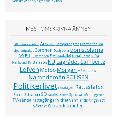
Svenskt kvinnobiografiskt lexikon
MEST OMSKRIVNA ÄMNEN
Arnault
Barnpornografi
Brottsoffer
Brå
Allmänprevention
domstolarna
Coronan
cigarettpaket
Dadgostar
EU
DÖ
Frysboxfallet
Förtal
Kafka
EU-nämnden
Genus
KU
Lagrådet
Lambertz
Karlstad
Kristersson
Löfven
Morgan
Metoo
MP
Nato
NWT
Nämndemän
POLISEN
Politikerlivet
Rättsstaten
riksdagen
SD
SVT
Schyman
sexköp
Sprutor
Sahlin
Skatt
Tiggeriet
TV-sända rättegångar
vithet
Värmlands tingsrätt
Yttrandefriheten
Våldtäkt