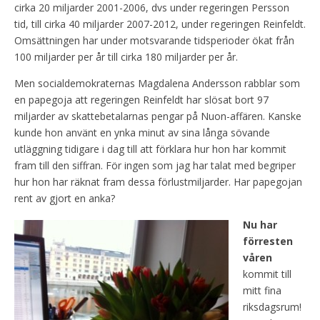
cirka 20 miljarder 2001-2006, dvs under regeringen Persson
tid, till cirka 40 miljarder 2007-2012, under regeringen Reinfeldt.
Omsättningen har under motsvarande tidsperioder ökat från
100 miljarder per år till cirka 180 miljarder per år.
Men socialdemokraternas Magdalena Andersson rabblar som
en papegoja att regeringen Reinfeldt har slösat bort 97
miljarder av skattebetalarnas pengar på Nuon-affären. Kanske
kunde hon använt en ynka minut av sina långa sövande
utläggning tidigare i dag till att förklara hur hon har kommit
fram till den siffran. För ingen som jag har talat med begriper
hur hon har räknat fram dessa förlustmiljarder. Har papegojan
rent av gjort en anka?
Nu har
förresten
våren
kommit till
mitt fina
riksdagsrum!