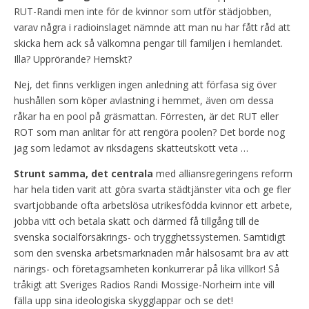
RUT-Randi men inte för de kvinnor som utför städjobben,
varav några i radioinslaget nämnde att man nu har fått råd att
skicka hem ack så välkomna pengar till familjen i hemlandet.
Illa? Upprörande? Hemskt?
Nej, det finns verkligen ingen anledning att förfasa sig över
hushållen som köper avlastning i hemmet, även om dessa
råkar ha en pool på gräsmattan. Förresten, är det RUT eller
ROT som man anlitar för att rengöra poolen? Det borde nog
jag som ledamot av riksdagens skatteutskott veta …
Strunt samma, det centrala
med alliansregeringens reform
har hela tiden varit att göra svarta städtjänster vita och ge fler
svartjobbande ofta arbetslösa utrikesfödda kvinnor ett arbete,
jobba vitt och betala skatt och därmed få tillgång till de
svenska socialförsäkrings- och trygghetssystemen. Samtidigt
som den svenska arbetsmarknaden mår hälsosamt bra av att
närings- och företagsamheten konkurrerar på lika villkor! Så
tråkigt att Sveriges Radios Randi Mossige-Norheim inte vill
fälla upp sina ideologiska skygglappar och se det!