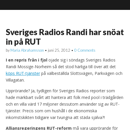
Sveriges Radios Randi har snöat
in på RUT
by
Maria Abrahamsson
•
juni 25, 2012
•
0 Comments
I en repris från i fjol
ojade sig i söndags Sveriges Radios
Randi Mossige-Norheim så det stod härliga till över att det
köps RUT-tjänster
på välbeställda Slottsvägen, Parkvägen och
Villagatan.
Upprörande? Ja, tydligen för Sveriges Radios reporter som
hade märkbart svårt att hantera att folk med pool i trädgården
och en villa värd 17 miljoner dessutom använder sig av RUT-
tjänster. Precis som om hushåll i de ekonomiska
inkomstskikten tidigare var tvungna att städa själva?!
Alliansregeringens RUT-reform
må vara upprörande för