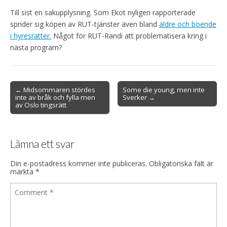
Till sist en sakupplysning. Som Ekot nyligen rapporterade
sprider sig köpen av RUT-tjänster även bland
äldre och boende
i hyresrätter.
Något för RUT-Randi att problematisera kring i
nästa program?
Post
← Midsommaren stördes
Some die young, men inte
inte av bråk och fylla men
Sverker →
navigation
av Oslo tingsrätt
Lämna ett svar
Din e-postadress kommer inte publiceras.
Obligatoriska fält är
märkta
*