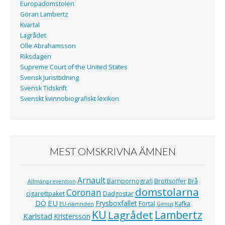
Europadomstolen
Göran Lambertz
Kvartal
Lagrådet
Olle Abrahamsson
Riksdagen
Supreme Court of the United States
Svensk Juristtidning
Svensk Tidskrift
Svenskt kvinnobiografiskt lexikon
MEST OMSKRIVNA ÄMNEN
Arnault
Barnpornografi
Brottsoffer
Brå
Allmänprevention
domstolarna
Coronan
cigarettpaket
Dadgostar
EU
DÖ
Frysboxfallet
Förtal
Kafka
EU-nämnden
Genus
KU
Lagrådet
Lambertz
Karlstad
Kristersson