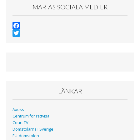
MARIAS SOCIALA MEDIER
F
a
T
c
w
e
i
b
t
o
t
o
e
k
r
LÄNKAR
Axess
Centrum för rättvisa
Court TV
Domstolarna i Sverige
EU-domstolen