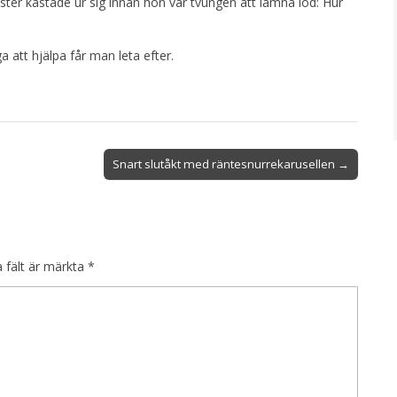
ter kastade ur sig innan hon var tvungen att lämna löd: Hur
att hjälpa får man leta efter.
Snart slutåkt med räntesnurrekarusellen →
a fält är märkta
*