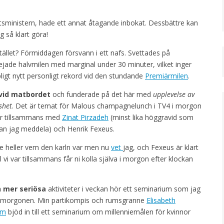
ministern, hade ett annat åtagande inbokat. Dessbättre kan
g så klart göra!
stället? Förmiddagen försvann i ett nafs. Svettades på
jade halvmilen med marginal under 30 minuter, vilket inger
igt nytt personligt rekord vid den stundande
Premiärmilen
.
 vid matbordet
och funderade på det här med
upplevelse av
shet
. Det är temat för Malous champagnelunch i TV4 i morgon
ar tillsammans med
Zinat Pirzadeh
(minst lika höggravid som
an jag meddela) och Henrik Fexeus.
nte heller vem den karln var men nu
vet
jag, och Fexeus är klart
l vi var tillsammans får ni kolla själva i morgon efter klockan
n mer seriösa
aktiviteter i veckan hör ett seminarium som jag
 morgonen. Min partikompis och rumsgranne
Elisabeth
hm
bjöd in till ett seminarium om millenniemålen för kvinnor