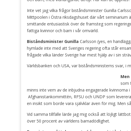
Inte vet jag vilka frågor biståndsminister Gunilla Carl
Mittpoolen i Östra riksdagshuset där vårt seminarium 
smittande entusiastisk över de framsteg som regeringen
fattiga kvinnor och barn i vår omvärld.
Biståndsminister Gunilla
Carlsson (yes, en handlägga
hymlade inte med att Sveriges regering ofta står ensa
frågade vilka länder Sverige har mest hjälp av i sin strä
Världsbanken och USA, var biståndsministerns svar, i m
Men 
som få
minns inte vem av de inbjudna engagerade kvinnorna i
Afghanistankommittén, RFSU och UNDP som levererade 
en insikt som borde vara självklar även för mig. Men så 
Vid samma tillfälle lärde jag mig också att löjligt lättb
över 50 procent av världens barnadödlighet.