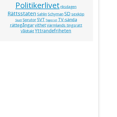
Politikerlivet
riksdagen
Rättsstaten
SD
Schyman
sexköp
Sahlin
SVT
TV-sända
Sprutor
Skatt
Tiggeriet
rättegångar
vithet
Värmlands tingsrätt
Yttrandefriheten
Våldtäkt