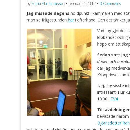
by
Maria Abrahamsson
•
februari 2, 2012
•
0 Comments
Jag missade dagens
höjdpunkt i kammaren med stats
man se frågestunden
här
i efterhand. Och det tänker ja
Vad jag gjorde i 
löpbandet och gre
hopp om ett skapl
Sedan satt jag
döden och barnlö
där jag medverk
Kronprinsessan k
Nej, jag visste i
intressant! Hur ku
10.00 i
TV4
.
Till avdelninge
bevistade härom
Björnsdotter Ra
och barn, med vidhängande utrop: Hur kan de uppnås?