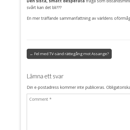
Den sista, smått desperata
fråga som biståndsminis
svårt kan det bli???
En mer träffande sammanfattning av världens oförmåga 
Post
← Fel med TV-sänd rättegång mot Assange?
navigation
Lämna ett svar
Din e-postadress kommer inte publiceras.
Obligatorisk