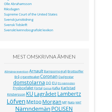
Olle Abrahamsson
Riksdagen
Supreme Court of the United States
Svensk Juristtidning
Svensk Tidskrift
Svenskt kvinnobiografiskt lexikon
MEST OMSKRIVNA ÄMNEN
Arnault
Barnpornografi
Brottsoffer
Allmänprevention
Coronan
Brå
cigarettpaket
Dadgostar
domstolarna
EU
DÖ
EU-nämnden
Karlstad
Frysboxfallet
Förtal
Kafka
Genus
KU
Lagrådet
Lambertz
Kristersson
Löfven
Morgan
Metoo
MP
Nato
NWT
Nämndemän
POLISEN