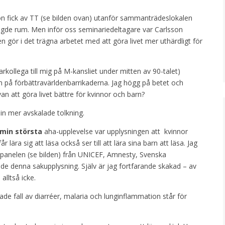
sson fick av TT (se bilden ovan) utanför sammanträdeslokalen
ägde rum. Men inför oss seminariedeltagare var Carlsson
 gör i det trägna arbetet med att göra livet mer uthärdligt för
rkollega till mig på M-kansliet under mitten av 90-talet)
m på förbättravärldenbarrikaderna. Jag högg på betet och
van att göra livet bättre för kvinnor och barn?
in mer avskalade tolkning.
min största
aha-upplevelse var upplysningen att kvinnor
r lära sig att läsa också ser till att lära sina barn att läsa. Jag
 panelen (se bilden) från UNICEF, Amnesty, Svenska
denna sakupplysning. Själv är jag fortfarande skakad – av
alltså icke.
otade fall av diarréer, malaria och lunginflammation står för